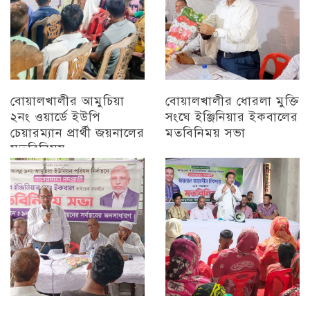
বোয়ালখালীর আমুচিয়া
বোয়ালখালীর ধোরলা মুক্তি
২নং ওয়ার্ডে ইউপি
সংঘে ইঞ্জিনিয়ার ইকবালের
চেয়ারম্যান প্রার্থী জয়নালের
মতবিনিময় সভা
মতবিনিময়
চট্টগ্রাম
চট্টগ্রাম