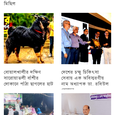
মিছিল
চট্টগ্রাম
বোয়ালখালীর দক্ষিণ
দেশের চক্ষু চিকিৎসা
সারোয়াতলী বাঁশীর
সেবায় এক অবিস্মরণীয়
দোকানে পাঁঠা ছাগলের হাট
নাম অধ্যাপক ডা. রবিউল
হোসেন
চট্টগ্রাম
চট্টগ্রাম