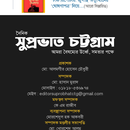
স্টাফ রিপোর্টার: জুলাই অভ্যুত্থানের
‘ঘোষণাপত্র’ নিয়ে…
(আরো বিস্তারিত)
প্রকাশক
মো: আলমগীর হোসেন চৌধুরী
সম্পাদক
মো: হাসান মুরাদ
মোবাইল : ০১৮১৮-৫৩৬৯৭৪
মেইল :
editorsuprobhatctg@gmail.com
মফস্বল সম্পাদক
কে এম রাজীব
ব্যবস্থাপনা সম্পাদক
মোরশেদুল হক আকবরী
সম্পাদক মণ্ডলীর সভাপতি
মো: খোরশেদ আলম