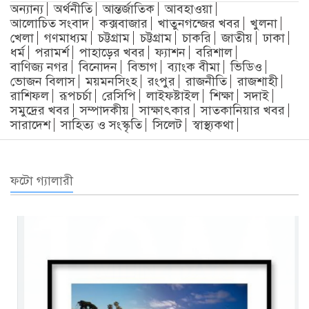
অন্যান্য
অর্থনীতি
আন্তর্জাতিক
আবহাওয়া
আলোচিত সংবাদ
কক্সবাজার
খাতুনগন্জের খবর
খুলনা
খেলা
গণমাধ্যম
চট্টগ্রাম
চট্টগ্রাম
চাকরি
জাতীয়
ঢাকা
ধর্ম
পরামর্শ
পাহাড়ের খবর
ফ্যাশন
বরিশাল
বাণিজ্য নগর
বিনোদন
বিভাগ
ব্যাংক বীমা
ভিডিও
ভোজন বিলাস
ময়মনসিংহ
রংপুর
রাজনীতি
রাজশাহী
রাশিফল
রূপচর্চা
রেসিপি
লাইফষ্টাইল
শিক্ষা
সদাই
সমুদ্রের খবর
সম্পাদকীয়
সাক্ষাৎকার
সাতকানিয়ার খবর
সারাদেশ
সাহিত্য ও সংস্কৃতি
সিলেট
স্বাস্থ্যকথা
ফটো গ্যালারী