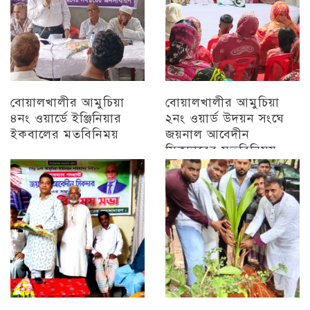
বোয়ালখালীর আমুচিয়া
বোয়ালখালীর আমুচিয়া
৪নং ওয়ার্ডে ইঞ্জিনিয়ার
২নং ওয়ার্ড উদয়ন সংঘে
ইকবালের মতবিনিময়
জয়নাল আবেদীন
সিকদারের মতবিনিময়
চট্টগ্রাম
অন্যান্য