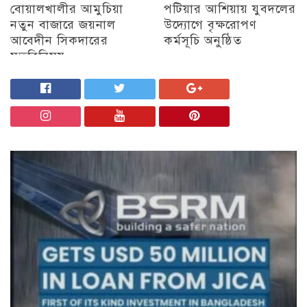
বোয়ালখালীর আমুচিয়া
পটিয়ার আশিয়ায় যুবদলের
নতুন বাজারে জয়নাল
উদ্যোগে বৃক্ষরোপণ
আবেদীন সিকদারের
কর্মসূচি অনুষ্ঠিত
মতবিনিময়
অন্যান্য
চট্টগ্রাম