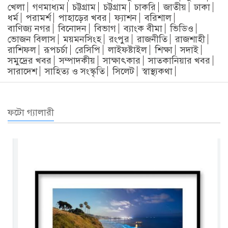
খেলা
গণমাধ্যম
চট্টগ্রাম
চট্টগ্রাম
চাকরি
জাতীয়
ঢাকা
ধর্ম
পরামর্শ
পাহাড়ের খবর
ফ্যাশন
বরিশাল
বাণিজ্য নগর
বিনোদন
বিভাগ
ব্যাংক বীমা
ভিডিও
ভোজন বিলাস
ময়মনসিংহ
রংপুর
রাজনীতি
রাজশাহী
রাশিফল
রূপচর্চা
রেসিপি
লাইফষ্টাইল
শিক্ষা
সদাই
সমুদ্রের খবর
সম্পাদকীয়
সাক্ষাৎকার
সাতকানিয়ার খবর
সারাদেশ
সাহিত্য ও সংস্কৃতি
সিলেট
স্বাস্থ্যকথা
ফটো গ্যালারী