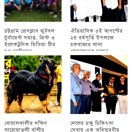
চট্টগ্রাম প্রেসক্লাব ফুটবল
ঐতিহাসিক ৫ই আগস্টের
টুর্নামেন্ট সমাপ্ত, প্রিন্ট ও
২য় বর্ষপূর্তি উপলক্ষে
ইলেকট্রনিক মিডিয়া টিম
চকবাজার থানা
যুগ্ন চ্যাম্পিয়ন
স্বেচ্ছাসেবক দলের
প্রামাণ্যচিত্র প্রদর্শন ও
চট্টগ্রাম
বিজয় মিছিল
চট্টগ্রাম
বোয়ালখালীর দক্ষিণ
দেশের চক্ষু চিকিৎসা
সারোয়াতলী বাঁশীর
সেবায় এক অবিস্মরণীয়