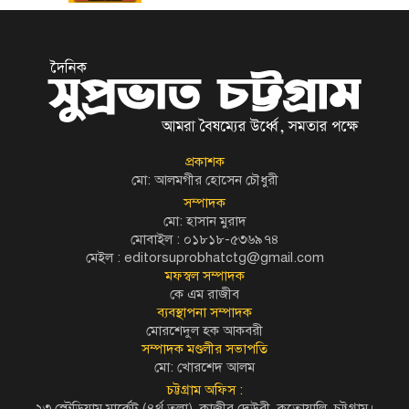
প্রকাশক
মো: আলমগীর হোসেন চৌধুরী
সম্পাদক
মো: হাসান মুরাদ
মোবাইল : ০১৮১৮-৫৩৬৯৭৪
মেইল :
editorsuprobhatctg@gmail.com
মফস্বল সম্পাদক
কে এম রাজীব
ব্যবস্থাপনা সম্পাদক
মোরশেদুল হক আকবরী
সম্পাদক মণ্ডলীর সভাপতি
মো: খোরশেদ আলম
চট্টগ্রাম অফিস :
২৩ স্টেডিয়াম মার্কেট (৪র্থ তলা), কাজীর দেউরী, কতোয়ালি, চট্টগ্রাম।