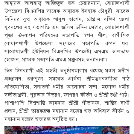
আহ্বায়ক আলহাজ্ব আজিজুল হক চেয়ারম্যান, বোয়ালখালী
উপজেলা বিএনপির সাবেক আহ্বায়ক ইসহাক চৌধুরী, সাবেক
সিনিয়র যুগ্ম আহ্বায়ক আবুল হাশেম, চট্টগ্রাম দক্ষিণ জেলা
যুবদলের সহ সভাপতি এম জসিম উদ্দিন মেম্বার, বোয়ালখালী
পূজা উদযাপন পরিষদের সভাপতি স্বপন শীল, বাগীশিক
বোয়ালখালী উপজেলা সংসদের সভাপতি রুপন ধর,
সারোয়াতলী ইউনিয়ন বিএনপির উপদেষ্টা এসএম আলতাফ
হোসেন, সাবেক সভাপতি এমএ মঞ্জুরসহ অন্যান্যরা।
তিন দিনব্যাপী এই মহতী অনুষ্ঠানমালায় রয়েছে মঙ্গল প্রদীপ
প্রজ্জ্বালন, গুরুপূজা, সমবেত প্রার্থনা, শ্রীমদ্ভগবদগীতা পাঠ
প্রতিযোগিতা, সনাতনী ধর্মীয় আলোচনা সভা, মনোজ্ঞ ধর্মীয়
সঙ্গীতাঞ্জলী, পুরস্কার বিতরণ, জাগরণ কীর্তন ও শ্রীশ্রী চণ্ডী পাঠ।
পাশাপাশি বিশ্বশান্তি কামনায় শ্রীশ্রী গীতাযজ্ঞ, শান্তির বাণী
প্রদান, শ্রীশ্রী তারকব্রহ্ম মহানাম যজ্ঞের শুভ অধিবাস কীর্তন ও
মহানাম যজ্ঞের শুভারম্ভ অনুষ্ঠিত হয়।