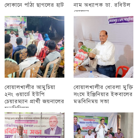
দোকানে পাঁঠা ছাগলের হাট
নাম অধ্যাপক ডা. রবিউল
হোসেন
চট্টগ্রাম
চট্টগ্রাম
বোয়ালখালীর আমুচিয়া
বোয়ালখালীর ধোরলা মুক্তি
২নং ওয়ার্ডে ইউপি
সংঘে ইঞ্জিনিয়ার ইকবালের
চেয়ারম্যান প্রার্থী জয়নালের
মতবিনিময় সভা
মতবিনিময়
চট্টগ্রাম
চট্টগ্রাম