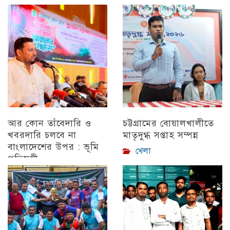
আর কোন তাঁবেদারি ও
চট্টগ্রামের বোয়ালখালীতে
খবরদারি চলবে না
মাতৃদুগ্ধ সপ্তাহ সম্পন্ন
বাংলাদেশের উপর : ভূমি
খেলা
প্রতিমন্ত্রী
চট্টগ্রাম