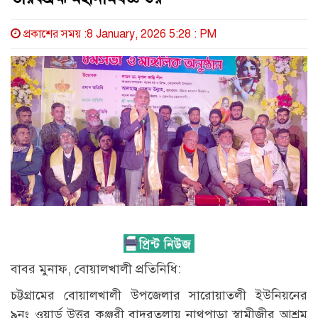
প্রকাশের সময় :8 January, 2026 5:28 : PM
বাবর মুনাফ, বোয়ালখালী প্রতিনিধি:
চট্টগ্রামের বোয়ালখালী উপজেলার সারোয়াতলী ইউনিয়নের
৯নং ওয়ার্ড উত্তর কঞ্জুরী বাদুরতলায় নাথপাড়া স্বামীজীর আশ্রম