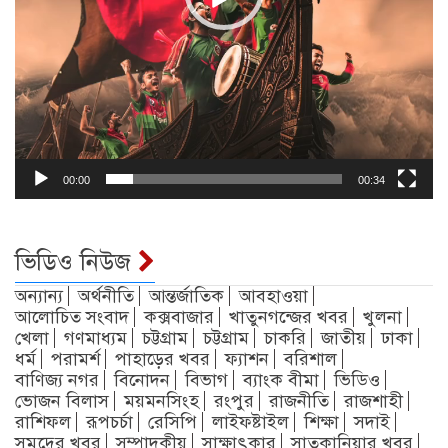
00:00
00:34
ভিডিও নিউজ
অন্যান্য
অর্থনীতি
আন্তর্জাতিক
আবহাওয়া
আলোচিত সংবাদ
কক্সবাজার
খাতুনগন্জের খবর
খুলনা
খেলা
গণমাধ্যম
চট্টগ্রাম
চট্টগ্রাম
চাকরি
জাতীয়
ঢাকা
ধর্ম
পরামর্শ
পাহাড়ের খবর
ফ্যাশন
বরিশাল
বাণিজ্য নগর
বিনোদন
বিভাগ
ব্যাংক বীমা
ভিডিও
ভোজন বিলাস
ময়মনসিংহ
রংপুর
রাজনীতি
রাজশাহী
রাশিফল
রূপচর্চা
রেসিপি
লাইফষ্টাইল
শিক্ষা
সদাই
সমুদ্রের খবর
সম্পাদকীয়
সাক্ষাৎকার
সাতকানিয়ার খবর