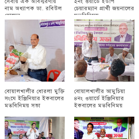
সেবায় এক অবিস্মরণীয়
২নং ওয়ার্ডে ইউপি
নাম অধ্যাপক ডা. রবিউল
চেয়ারম্যান প্রার্থী জয়নালের
হোসেন
মতবিনিময়
চট্টগ্রাম
চট্টগ্রাম
বোয়ালখালীর ধোরলা মুক্তি
বোয়ালখালীর আমুচিয়া
সংঘে ইঞ্জিনিয়ার ইকবালের
৪নং ওয়ার্ডে ইঞ্জিনিয়ার
মতবিনিময় সভা
ইকবালের মতবিনিময়
চট্টগ্রাম
চট্টগ্রাম