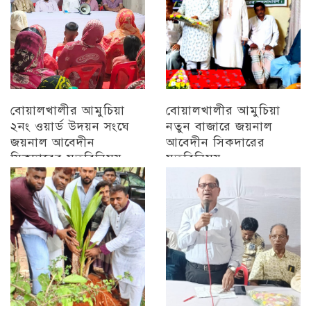
বোয়ালখালীর আমুচিয়া
বোয়ালখালীর আমুচিয়া
২নং ওয়ার্ড উদয়ন সংঘে
নতুন বাজারে জয়নাল
জয়নাল আবেদীন
আবেদীন সিকদারের
সিকদারের মতবিনিময়
মতবিনিময়
অন্যান্য
চট্টগ্রাম