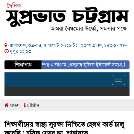
বাংলাদেশ, শুক্রবার, ৭ আগস্ট ২০২৬ ইং ,
২৩শে শ্রাবণ, ১৪৩৩ বঙ্গাব্দ
দুপুর ১২:১৩
শিরোনাম
দুগ্ধ সপ্তাহ সম্পন্ন
চট্টগ্রাম প্রেসক্লাব ফুটবল টুর্নামেন্ট সমাপ্ত, প্রিন্ট ও ইলেকট
Toggle
navigat
প্রচ্ছদ
চট্টগ্রাম
শিক্ষার্থীদের স্বাস্থ্য সুরক্ষা নিশ্চিতে হেলথ কার্ড চালু
করেছি : চসিক মেয়র ডা. শাহাদাত