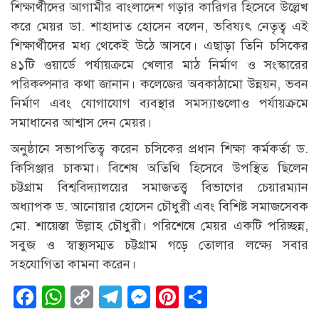
শিক্ষার্থীদের আগামীর বাংলাদেশ গড়ার কারিগর হিসেবে উল্লেখ
করে মেয়র ডা. শাহাদাত হোসেন বলেন, ভবিষ্যৎ নেতৃত্ব এই
শিক্ষার্থীদের মধ্য থেকেই উঠে আসবে। এছাড়া তিনি চসিকের
৪১টি ওয়ার্ডে পর্যায়ক্রমে খেলার মাঠ নির্মাণ ও সংস্কারের
পরিকল্পনার কথা জানান। কলেজের অবকাঠামো উন্নয়ন, ভবন
নির্মাণ এবং যোগাযোগ ব্যবস্থার সমস্যাগুলোও পর্যায়ক্রমে
সমাধানের আশ্বাস দেন মেয়র।
অনুষ্ঠানে সভাপতিত্ব করেন চসিকের প্রধান শিক্ষা কর্মকর্তা ড.
কিসিঞ্জার চাকমা। বিশেষ অতিথি হিসেবে উপস্থিত ছিলেন
চট্টগ্রাম বিশ্ববিদ্যালয়ের সমাজতত্ত্ব বিভাগের চেয়ারম্যান
অধ্যাপক ড. আনোয়ার হোসেন চৌধুরী এবং বিশিষ্ট সমাজসেবক
মো. শায়েস্তা উল্লাহ চৌধুরী। পরিশেষে মেয়র একটি পরিচ্ছন্ন,
সবুজ ও স্বাস্থ্যসম্মত চট্টগ্রাম গড়ে তোলার লক্ষ্যে সবার
সহযোগিতা কামনা করেন।
Facebook
WhatsApp
Copy
Telegram
Messenger
Pinterest
Share