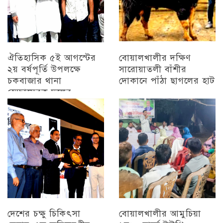
ঐতিহাসিক ৫ই আগস্টের
বোয়ালখালীর দক্ষিণ
২য় বর্ষপূর্তি উপলক্ষে
সারোয়াতলী বাঁশীর
চকবাজার থানা
দোকানে পাঁঠা ছাগলের হাট
স্বেচ্ছাসেবক দলের
চট্টগ্রাম
প্রামাণ্যচিত্র প্রদর্শন ও
বিজয় মিছিল
চট্টগ্রাম
দেশের চক্ষু চিকিৎসা
বোয়ালখালীর আমুচিয়া