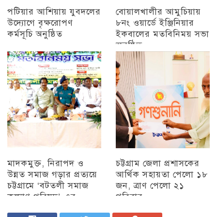
পটিয়ার আশিয়ায় যুবদলের
বোয়ালখালীর আমুচিয়ায়
উদ্যোগে বৃক্ষরোপণ
৮নং ওয়ার্ডে ইঞ্জিনিয়ার
কর্মসূচি অনুষ্ঠিত
ইকবালের মতবিনিময় সভা
অনুষ্ঠিত
অন্যান্য
চট্টগ্রাম
মাদকমুক্ত, নিরাপদ ও
চট্টগ্রাম জেলা প্রশাসকের
উন্নত সমাজ গড়ার প্রত্যয়ে
আর্থিক সহায়তা পেলো ১৮
চট্টগ্রামে ‘বটতলী সমাজ
জন, ত্রাণ পেলো ২১
কল্যাণ পরিষদ’-এর
পরিবার
মতবিনিময় সভা অনুষ্ঠিত
চট্টগ্রাম