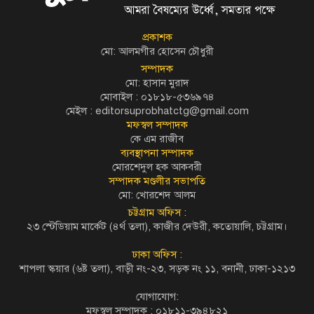
প্রকাশক
মো: আলমগীর হোসেন চৌধুরী
সম্পাদক
মো: হাসান মুরাদ
মোবাইল : ০১৮১৮-৫৩৬৯৭৪
মেইল :
editorsuprobhatctg@gmail.com
মফস্বল সম্পাদক
কে এম রাজীব
ব্যবস্থাপনা সম্পাদক
মোরশেদুল হক আকবরী
সম্পাদক মণ্ডলীর সভাপতি
মো: খোরশেদ আলম
চট্টগ্রাম অফিস :
২৩ স্টেডিয়াম মার্কেট (৪র্থ তলা), কাজীর দেউরী, কতোয়ালি, চট্টগ্রাম।
ঢাকা অফিস :
শাপলা স্কয়ার (৬ষ্ট তলা), বাড়ী নং-২৩, সড়ক নং ১১, বনানী, ঢাকা-১২১৩
যোগাযোগ:
মফস্বল সম্পাদক : ০১৮১১-৩৯৪৮২১