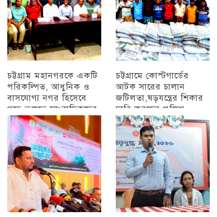
চট্টগ্রাম মহানগরকে একটি
চট্টগ্রামে কোস্টগার্ডের
পরিকল্পিত, আধুনিক ও
আটক সারের চালান
বাসযোগ্য নগর হিসেবে
জটিলতা,ষড়যন্ত্রের শিকার
গড়ে তুলতে সাংবাদিকদের
দাবি করছেন পুলিশ
ইতিবাচক ভূমিকা গুরুত্বপূর্ণ
অন্যান্য
: সিডিএ চেয়ারম্যান
চট্টগ্রাম