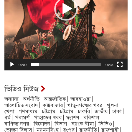
00:00
00:34
ভিডিও নিউজ
অন্যান্য
অর্থনীতি
আন্তর্জাতিক
আবহাওয়া
আলোচিত সংবাদ
কক্সবাজার
খাতুনগন্জের খবর
খুলনা
খেলা
গণমাধ্যম
চট্টগ্রাম
চট্টগ্রাম
চাকরি
জাতীয়
ঢাকা
ধর্ম
পরামর্শ
পাহাড়ের খবর
ফ্যাশন
বরিশাল
বাণিজ্য নগর
বিনোদন
বিভাগ
ব্যাংক বীমা
ভিডিও
ভোজন বিলাস
ময়মনসিংহ
রংপুর
রাজনীতি
রাজশাহী