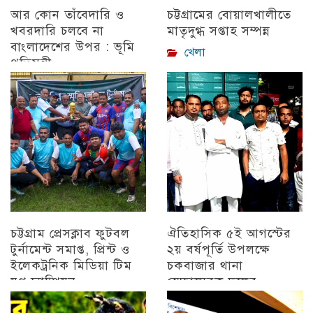
আর কোন তাঁবেদারি ও
চট্টগ্রামের বোয়ালখালীতে
খবরদারি চলবে না
মাতৃদুগ্ধ সপ্তাহ সম্পন্ন
বাংলাদেশের উপর : ভূমি
খেলা
প্রতিমন্ত্রী
চট্টগ্রাম
চট্টগ্রাম প্রেসক্লাব ফুটবল
ঐতিহাসিক ৫ই আগস্টের
টুর্নামেন্ট সমাপ্ত, প্রিন্ট ও
২য় বর্ষপূর্তি উপলক্ষে
ইলেকট্রনিক মিডিয়া টিম
চকবাজার থানা
যুগ্ন চ্যাম্পিয়ন
স্বেচ্ছাসেবক দলের
প্রামাণ্যচিত্র প্রদর্শন ও
চট্টগ্রাম