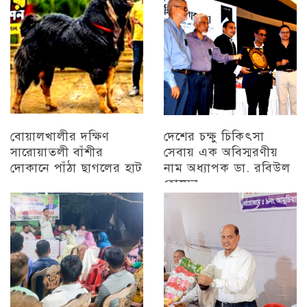
বিজয় মিছিল
চট্টগ্রাম
বোয়ালখালীর দক্ষিণ
দেশের চক্ষু চিকিৎসা
সারোয়াতলী বাঁশীর
সেবায় এক অবিস্মরণীয়
দোকানে পাঁঠা ছাগলের হাট
নাম অধ্যাপক ডা. রবিউল
হোসেন
চট্টগ্রাম
চট্টগ্রাম