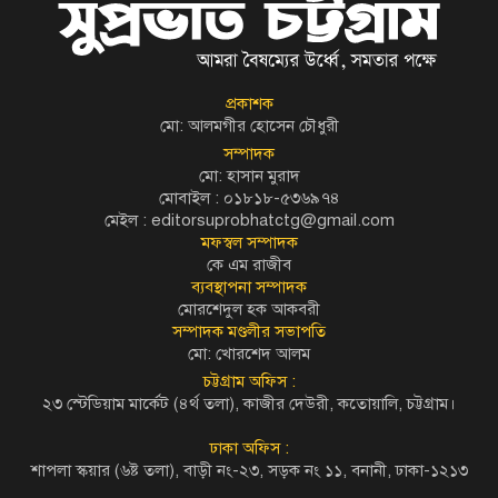
প্রকাশক
মো: আলমগীর হোসেন চৌধুরী
সম্পাদক
মো: হাসান মুরাদ
মোবাইল : ০১৮১৮-৫৩৬৯৭৪
মেইল :
editorsuprobhatctg@gmail.com
মফস্বল সম্পাদক
কে এম রাজীব
ব্যবস্থাপনা সম্পাদক
মোরশেদুল হক আকবরী
সম্পাদক মণ্ডলীর সভাপতি
মো: খোরশেদ আলম
চট্টগ্রাম অফিস :
২৩ স্টেডিয়াম মার্কেট (৪র্থ তলা), কাজীর দেউরী, কতোয়ালি, চট্টগ্রাম।
ঢাকা অফিস :
শাপলা স্কয়ার (৬ষ্ট তলা), বাড়ী নং-২৩, সড়ক নং ১১, বনানী, ঢাকা-১২১৩