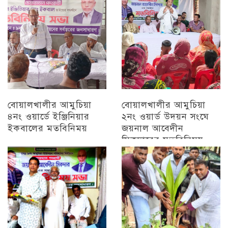
বোয়ালখালীর আমুচিয়া
বোয়ালখালীর আমুচিয়া
৪নং ওয়ার্ডে ইঞ্জিনিয়ার
২নং ওয়ার্ড উদয়ন সংঘে
ইকবালের মতবিনিময়
জয়নাল আবেদীন
সিকদারের মতবিনিময়
চট্টগ্রাম
অন্যান্য