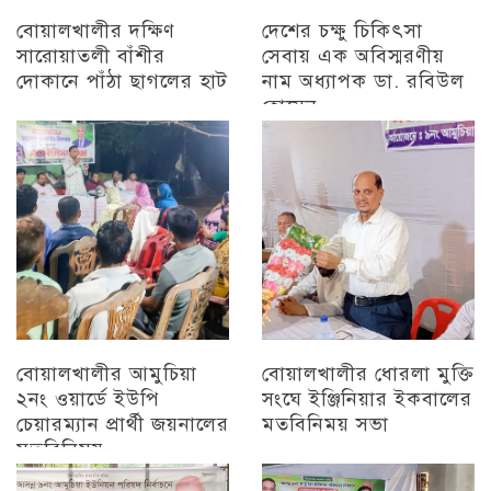
বোয়ালখালীর দক্ষিণ
দেশের চক্ষু চিকিৎসা
সারোয়াতলী বাঁশীর
সেবায় এক অবিস্মরণীয়
দোকানে পাঁঠা ছাগলের হাট
নাম অধ্যাপক ডা. রবিউল
হোসেন
চট্টগ্রাম
চট্টগ্রাম
বোয়ালখালীর আমুচিয়া
বোয়ালখালীর ধোরলা মুক্তি
২নং ওয়ার্ডে ইউপি
সংঘে ইঞ্জিনিয়ার ইকবালের
চেয়ারম্যান প্রার্থী জয়নালের
মতবিনিময় সভা
মতবিনিময়
চট্টগ্রাম
চট্টগ্রাম