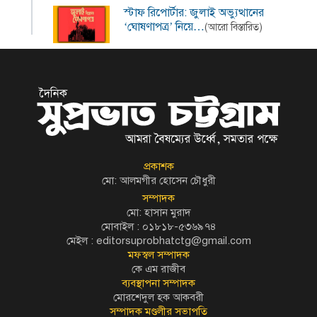
স্টাফ রিপোর্টার: জুলাই অভ্যুত্থানের
‘ঘোষণাপত্র’ নিয়ে…
(আরো বিস্তারিত)
প্রকাশক
মো: আলমগীর হোসেন চৌধুরী
সম্পাদক
মো: হাসান মুরাদ
মোবাইল : ০১৮১৮-৫৩৬৯৭৪
মেইল :
editorsuprobhatctg@gmail.com
মফস্বল সম্পাদক
কে এম রাজীব
ব্যবস্থাপনা সম্পাদক
মোরশেদুল হক আকবরী
সম্পাদক মণ্ডলীর সভাপতি