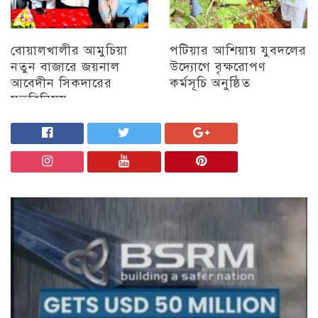
বোয়ালখালীর আমুচিয়া
পটিয়ার আশিয়ায় যুবদলের
নতুন বাজারে জয়নাল
উদ্যোগে বৃক্ষরোপণ
আবেদীন সিকদারের
কর্মসূচি অনুষ্ঠিত
মতবিনিময়
অন্যান্য
চট্টগ্রাম