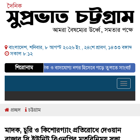
বাংলাদেশ, শনিবার, ৮ আগস্ট ২০২৬ ইং ,
২৪শে শ্রাবণ, ১৪৩৩ বঙ্গাব্দ
সকাল ৮:১২
শিরোনাম
িকল্পিত, আধুনিক ও বাসযোগ্য নগর হিসেবে গড়ে তুলতে সাংবাদিকদের ইতিবাচক ভূ
Toggle
navigat
প্রচ্ছদ
চট্টগ্রাম
মাদক, চুরি ও কিশোরগ্যাং প্রতিরোধে দেওয়ান
বাজার সি ইউনিট বিএনপির মতবিনিময় সভা