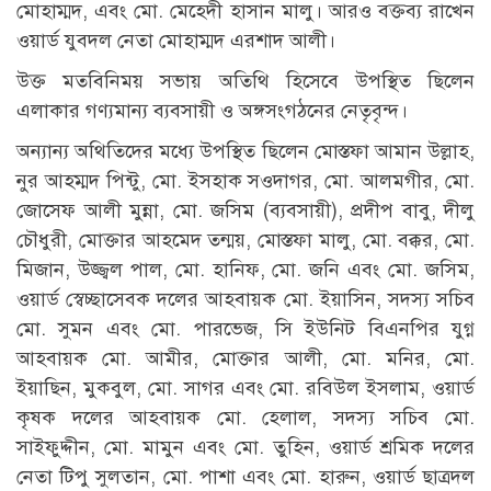
মোহাম্মদ, এবং মো. মেহেদী হাসান মালু। আরও বক্তব্য রাখেন
ওয়ার্ড যুবদল নেতা মোহাম্মদ এরশাদ আলী।
উক্ত মতবিনিময় সভায় অতিথি হিসেবে উপস্থিত ছিলেন
এলাকার গণ্যমান্য ব্যবসায়ী ও অঙ্গসংগঠনের নেতৃবৃন্দ।
অন্যান্য অথিতিদের মধ্যে উপস্থিত ছিলেন মোস্তফা আমান উল্লাহ,
নুর আহম্মদ পিন্টু, মো. ইসহাক সওদাগর, মো. আলমগীর, মো.
জোসেফ আলী মুন্না, মো. জসিম (ব্যবসায়ী), প্রদীপ বাবু, দীলু
চৌধুরী, মোক্তার আহমেদ তন্ময়, মোস্তফা মালু, মো. বক্কর, মো.
মিজান, উজ্জ্বল পাল, মো. হানিফ, মো. জনি এবং মো. জসিম,
ওয়ার্ড স্বেচ্ছাসেবক দলের আহবায়ক মো. ইয়াসিন, সদস্য সচিব
মো. সুমন এবং মো. পারভেজ, সি ইউনিট বিএনপির যুগ্ন
আহবায়ক মো. আমীর, মোক্তার আলী, মো. মনির, মো.
ইয়াছিন, মুকবুল, মো. সাগর এবং মো. রবিউল ইসলাম, ওয়ার্ড
কৃষক দলের আহবায়ক মো. হেলাল, সদস্য সচিব মো.
সাইফুদ্দীন, মো. মামুন এবং মো. তুহিন, ওয়ার্ড শ্রমিক দলের
নেতা টিপু সুলতান, মো. পাশা এবং মো. হারুন, ওয়ার্ড ছাত্রদল