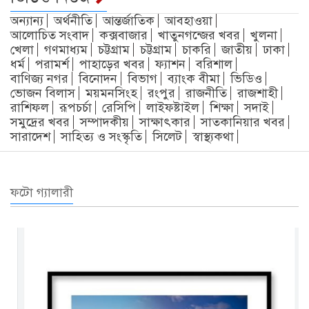
অন্যান্য
অর্থনীতি
আন্তর্জাতিক
আবহাওয়া
আলোচিত সংবাদ
কক্সবাজার
খাতুনগন্জের খবর
খুলনা
খেলা
গণমাধ্যম
চট্টগ্রাম
চট্টগ্রাম
চাকরি
জাতীয়
ঢাকা
ধর্ম
পরামর্শ
পাহাড়ের খবর
ফ্যাশন
বরিশাল
বাণিজ্য নগর
বিনোদন
বিভাগ
ব্যাংক বীমা
ভিডিও
ভোজন বিলাস
ময়মনসিংহ
রংপুর
রাজনীতি
রাজশাহী
রাশিফল
রূপচর্চা
রেসিপি
লাইফষ্টাইল
শিক্ষা
সদাই
সমুদ্রের খবর
সম্পাদকীয়
সাক্ষাৎকার
সাতকানিয়ার খবর
সারাদেশ
সাহিত্য ও সংস্কৃতি
সিলেট
স্বাস্থ্যকথা
ফটো গ্যালারী