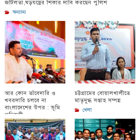
জটিলতা,ষড়যন্ত্রের শিকার দাবি করছেন পুলিশ
অন্যান্য
আর কোন তাঁবেদারি ও
চট্টগ্রামের বোয়ালখালীতে
খবরদারি চলবে না
মাতৃদুগ্ধ সপ্তাহ সম্পন্ন
বাংলাদেশের উপর : ভূমি
খেলা
প্রতিমন্ত্রী
চট্টগ্রাম