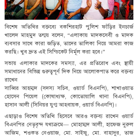
বিশেষ অতিথির বক্তব্যে বকশিরহাট পুলিশ ফাঁড়ির ইনচার্জ
খালেদ মাহমুদ তন্ময় বলেন, “এলাকায় মাদকসেবী ও মাদক
ব্যবসার সাথে কারা জড়িত, তাদের তালিকা নিয়ে আমরা কাজ
করছি। খুব দ্রুত এই সিন্ডিকেট নির্মূল করা হবে।”
সভায় এলাকার মাদকের সমস্যা, এর প্রতিরোধ এবং স্থায়ী
সমাধানের বিভিন্ন গুরুত্বপূর্ণ দিক নিয়ে আলোকপাত করে বক্তব্য
রাখেন
সাব্বির আহম্মদ (সদস্য সচিব, ওয়ার্ড বিএনপি), শাখাওয়াত
হোসেন পিয়েল (কোষাধ্যক্ষ, কোতোয়ালি থানা বিএনপি),
হাসান আলী (সিনিয়র যুগ্ম আহবায়ক, ওয়ার্ড বিএনপি)।
এছাড়াও বিশেষ অতিথি হিসেবে আরও বক্তব্য রাখেন ওয়ার্ড
বিএনপির নেতৃবৃন্দ যথাক্রমে— মোহাম্মদ আলী, হাফেজ নুরুল
আজিম, শওকত নেওয়াজ, মো. সাইফু, মো. বাহাদুর, তাজ