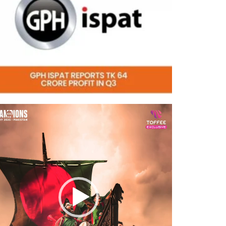
eo
er