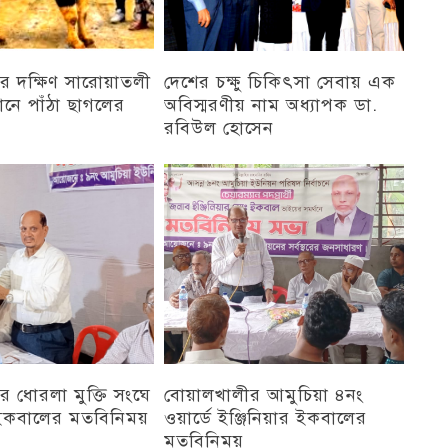
র দক্ষিণ সারোয়াতলী
দেশের চক্ষু চিকিৎসা সেবায় এক
ানে পাঁঠা ছাগলের
অবিস্মরণীয় নাম অধ্যাপক ডা.
রবিউল হোসেন
চট্টগ্রাম
 ধোরলা মুক্তি সংঘে
বোয়ালখালীর আমুচিয়া ৪নং
র ইকবালের মতবিনিময়
ওয়ার্ডে ইঞ্জিনিয়ার ইকবালের
মতবিনিময়