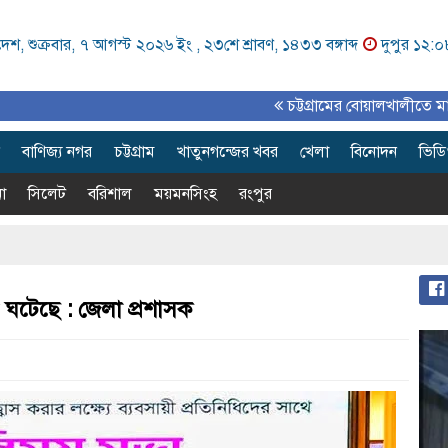
েশ, শুক্রবার, ৭ আগস্ট ২০২৬ ইং ,
২৩শে শ্রাবণ, ১৪৩৩ বঙ্গাব্দ
দুপুর ১২:
চট্টগ্রামের বোয়ালখালীতে মাতৃদুগ্ধ সপ্তাহ
বাণিজ্য নগর
চট্টগ্রাম
খাতুনগন্জের খবর
খেলা
বিনোদন
ভিড
া
সিলেট
বরিশাল
ময়মনসিংহ
রংপুর
র ঘটেছে : জেলা প্রশাসক