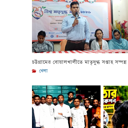
চট্টগ্রামের বোয়ালখালীতে মাতৃদুগ্ধ সপ্তাহ সম্পন্ন
খেলা