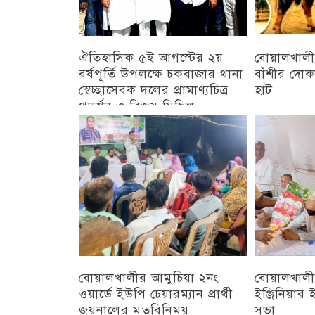
ঐতিহাসিক ৫ই আগস্টের ২য়
বোয়ালখালী
বর্ষপূর্তি উপলক্ষে চকবাজার থানা
বাঁশীর দোক
স্বেচ্ছাসেবক দলের প্রামাণ্যচিত্র
হাট
প্রদর্শন ও বিজয় মিছিল
চট্টগ্রাম
চট্টগ্রাম
বোয়ালখালীর আমুচিয়া ২নং
বোয়ালখালীর
ওয়ার্ডে ইউপি চেয়ারম্যান প্রার্থী
ইঞ্জিনিয়া
জয়নালের মতবিনিময়
সভা