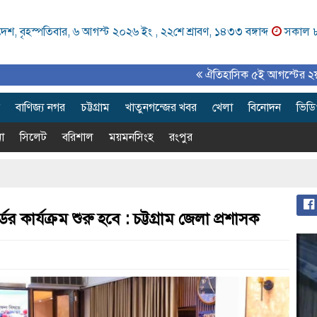
েশ, বৃহস্পতিবার, ৬ আগস্ট ২০২৬ ইং ,
২২শে শ্রাবণ, ১৪৩৩ বঙ্গাব্দ
সকাল 
ঐতিহাসিক ৫ই আগস্টের ২য় বর্ষপূর্তি উপল
বাণিজ্য নগর
চট্টগ্রাম
খাতুনগন্জের খবর
খেলা
বিনোদন
ভিড
া
সিলেট
বরিশাল
ময়মনসিংহ
রংপুর
 কার্যক্রম শুরু হবে : চট্টগ্রাম জেলা প্রশাসক