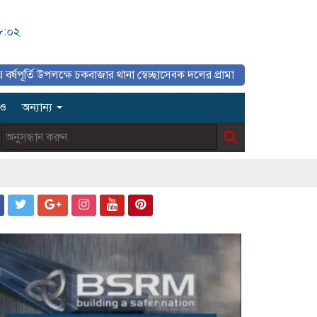
৮:০২
ক্ষে চকবাজার থানা স্বেচ্ছাসেবক দলের প্রামাণ্যচিত্র প্রদর্শন ও বিজয় মিছিল
িও
অন্যান্য