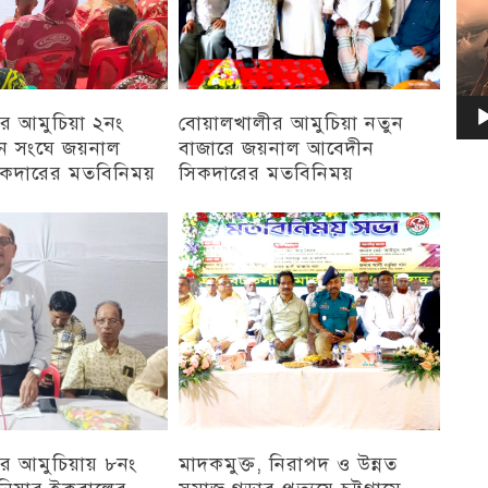
র আমুচিয়া ২নং
বোয়ালখালীর আমুচিয়া নতুন
য়ন সংঘে জয়নাল
বাজারে জয়নাল আবেদীন
কদারের মতবিনিময়
সিকদারের মতবিনিময়
চট্টগ্রাম
র আমুচিয়ায় ৮নং
মাদকমুক্ত, নিরাপদ ও উন্নত