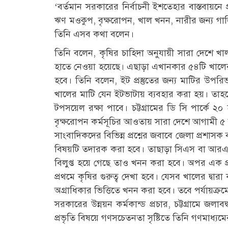
‘বর্তমান সরকারের নির্বাচনী ইশতেহার বাস্তবায়নে প
ঋণ মওকুপ, বৃক্ষরোপন, খাল খনন, নারীর জন্য গাড়
তিনি এসব কথা বলেন।
তিনি বলেন, কৃষির চাহিদা অনুযায়ী সারা দেশে খাল
হাতে নেওয়া হয়েছে। এছাড়া এখানকার ৫৪টি খালে
হবে। তিনি বলেন, ইট প্রস্তুতের জন্য মাটির উপর
খালের মাটি যেন ইটভাটায় ব্যবহার করা হয়। তাহ
টপসয়েল রক্ষা পাবে। চট্টগ্রামের ডি সি পার্কে 
বৃক্ষরোপন কর্মসূচির আওতায় সারা দেশে আগামী 
সাংবাদিকদের বিভিন্ন প্রশ্নের জবাবে জেলা প্রশা
বিষয়টি তদারক করা হবে। তাছাড়া সিএস বা আরএস 
বিলুপ্ত হয়ে গেছে তাও খনন করা হবে। অপর এক প্রশ
প্রথমে কৃষির গুরুত্ব দেখা হবে। যেসব খালের দ্বা
অগ্রাধিকার ভিত্তিতে খনন করা হবে। তবে পর্যায়ক্
সরকারের উন্নয়ন কর্মকান্ড প্রচার, চট্টগ্রামে জল
প্রভৃতি বিষয়ে গণসচেতনতা সৃষ্টিতে তিনি গণমাধ্