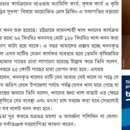
্রচার কার্যক্রমের আওতায় ফ্যামিলি কার্ড, কৃষক কার্ড ও কৃষি
ির সুফল’ বিষয়ে আয়োজিত প্রেস ব্রিফিং-এ সভাপতির বক্তব্যে
 খনন শুরু হয়েছে। চট্টগ্রামে বামনশাহী খাল খননের কার্যক্রম
র মধ্যে ৬২ কিঃমিঃ খননসহ মোট ১২৮ কিঃমিঃ খাল খনন করা
িভাগ কাটা হয়ে থাকে। এ বছর আমাদের প্রস্তাব হচ্ছে খননকৃত
লে এসব মাটির যেমন কার্যকর ব্যবহার হবে তেমনি কৃষিজমির
২০ হাজার গাছের চারা লাগানো হয়েছে উল্লেখ করে তিনি বলেন,
৫ বছরে ২৫ কোটি গাছের চারা রোপন করা হবে। এসময়
সক বলেন, খননকৃত খালের মাটি যেন আবার সেই খালে না পড়ে সে
জরিপ দেখে উপজেলা পর্যায় পর্যন্ত যেসব খাল মরে গেছে বা
্নের জবাবে তিনি বলেন, খননের জন্য খাল বাছাই এর ক্ষেত্রে
রা কৃষিতে সেচ ব্যবস্থা এবং মৎস্য চাষ সহজে করা যবে-সেগুলোই
রমে সব খালই খনন করা হবে।
াবদ্ধতা দুর করতে যত্রতত্র ময়লা ও আবর্জনা পলিথিন না ফেলা-
যমের সর্বাতœক সহযোগিতা কামনা করেন।