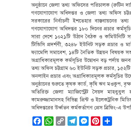
অনুষ্ঠানে জেলা তথ্য অফিসের পরিচালক (রুটিন দায়ি
গণযোগাযোগ অধিদপ্তর ও জেলা তথ্য অফিস চট্টগ্রা
সরকারের নির্বাচনী ইশতেহার বাস্তবায়নের তথ
গণযোগাযোগ অধিদপ্তর ১৮০ দিনের প্রচার কর্মসূ
সারা দেশে ১০২১টি উঠান বৈঠক ও কমিউনিটি সভা, 
টিভিসি প্রদর্শণী, ৩২৪৮ ইউনিট সড়ক প্রচার ও 
ফ্যামেলি সমাবেশ, ১৪টি নৈতিক উন্নয়ন বিষয়ক সভা 
অগ্রাধিকারমূলক কর্মসূচির উদ্বোধন বড় পর্দায় জন
তথ্য অফিস চট্টগ্রাম ৬০ ইউনিট সড়ক প্রচার, ১৫২টি 
অনলাইন প্রচার এবং অগ্রাধিকারমূলক কর্মসুচির উদ্
অনুষ্ঠানের শুরুতে কৃষক কার্ড, কৃষি ঋণ মওকুপ, বৃক
অতিরিক্ত জেলা ম্যাজিস্ট্রেট সৈয়দ মাহবুবু
কামরুজ্জামানসহ বিভিন্ন প্রিন্ট ও ইলেকট্রনিক মিড
অধিদপ্তরের উর্ধ্বতন কর্মকর্তাগণ প্রেস ব্রিফিং-এ উপ
Facebook
WhatsApp
Copy
Telegram
Messenge
Pintere
Sha
Link