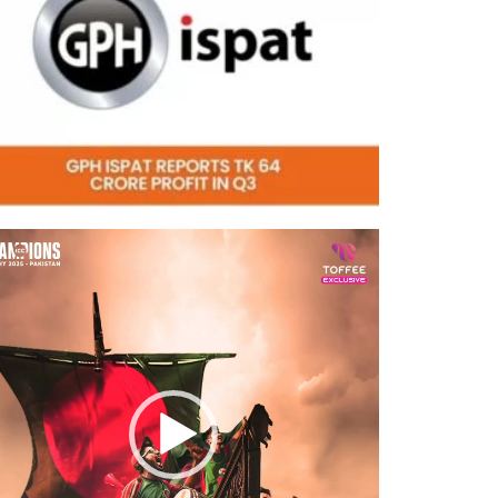
eo
er