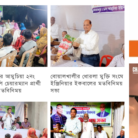
Vid
Play
র আমুচিয়া ২নং
বোয়ালখালীর ধোরলা মুক্তি সংঘে
 চেয়ারম্যান প্রার্থী
ইঞ্জিনিয়ার ইকবালের মতবিনিময়
মতবিনিময়
সভা
চট্টগ্রাম