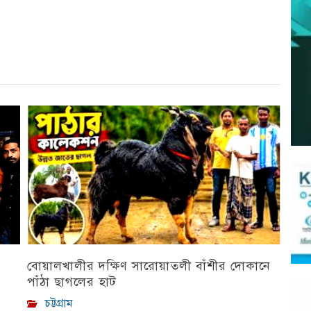
বোয়ালখালীর দক্ষিণ সারোয়াতলী বাঁশীর দোকানে
পাঁঠা ছাগলের হাট
চট্টগ্রাম