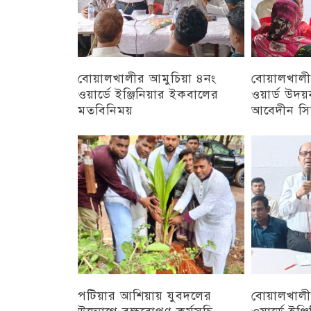
বোয়ালখালীর আমুচিয়া ৪নং
বোয়ালখালী
ওয়ার্ডে ইঞ্জিনিয়ার ইকবালের
ওয়ার্ড উদ
মতবিনিময়
আবেদীন সি
চট্টগ্রাম
অন্যান্য
পটিয়ার আশিয়ায় যুবদলের
বোয়ালখালী