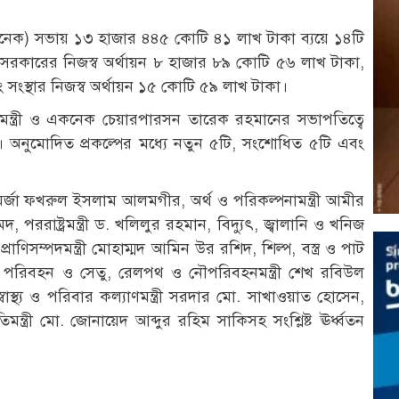
কনেক) সভায় ১৩ হাজার ৪৪৫ কোটি ৪১ লাখ টাকা ব্যয়ে ১৪টি
ে সরকারের নিজস্ব অর্থায়ন ৮ হাজার ৮৯ কোটি ৫৬ লাখ টাকা,
সংস্থার নিজস্ব অর্থায়ন ১৫ কোটি ৫৯ লাখ টাকা।
নমন্ত্রী ও একনেক চেয়ারপারসন তারেক রহমানের সভাপতিত্বে
। অনুমোদিত প্রকল্পের মধ্যে নতুন ৫টি, সংশোধিত ৫টি এবং
ী মির্জা ফখরুল ইসলাম আলমগীর, অর্থ ও পরিকল্পনামন্ত্রী আমীর
হমদ, পররাষ্ট্রমন্ত্রী ড. খলিলুর রহমান, বিদ্যুৎ, জ্বালানি ও খনিজ
্রাণিসম্পদমন্ত্রী মোহাম্মদ আমিন উর রশিদ, শিল্প, বস্ত্র ও পাট
 সড়ক পরিবহন ও সেতু, রেলপথ ও নৌপরিবহনমন্ত্রী শেখ রবিউল
্বাস্থ্য ও পরিবার কল্যাণমন্ত্রী সরদার মো. সাখাওয়াত হোসেন,
মন্ত্রী মো. জোনায়েদ আব্দুর রহিম সাকিসহ সংশ্লিষ্ট ঊর্ধ্বতন