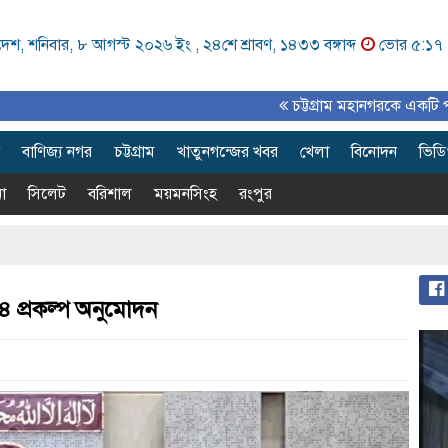
েশ, শনিবার, ৮ আগস্ট ২০২৬ ইং ,
২৪শে শ্রাবণ, ১৪৩৩ বঙ্গাব্দ
ভোর ৫:১৭
চট্টগ্রাম মহানগরকে একটি পরিকল্পিত, 
বাণিজ্য নগর
চট্টগ্রাম
খাতুনগন্জের খবর
খেলা
বিনোদন
ভিড
া
সিলেট
বরিশাল
ময়মনসিংহ
রংপুর
 প্রকল্প অনুমোদন