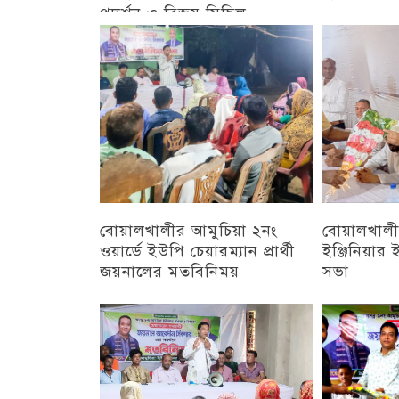
প্রদর্শন ও বিজয় মিছিল
চট্টগ্রাম
চট্টগ্রাম
বোয়ালখালীর আমুচিয়া ২নং
বোয়ালখালীর
ওয়ার্ডে ইউপি চেয়ারম্যান প্রার্থী
ইঞ্জিনিয়া
জয়নালের মতবিনিময়
সভা
চট্টগ্রাম
চট্টগ্রাম