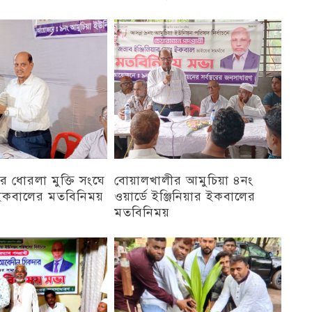
চট্টগ্রাম
 ধোরলা মুক্তি সংঘে
বোয়ালখালীর আমুচিয়া ৪নং
র ইকবালের মতবিনিময়
ওয়ার্ডে ইঞ্জিনিয়ার ইকবালের
মতবিনিময়
চট্টগ্রাম