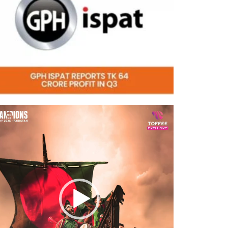
eo
er