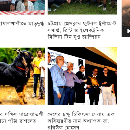
 বোয়ালখালীতে মাতৃদুগ্ধ
চট্টগ্রাম প্রেসক্লাব ফুটবল টুর্নামেন্ট
ন
সমাপ্ত, প্রিন্ট ও ইলেকট্রনিক
মিডিয়া টিম যুগ্ন চ্যাম্পিয়ন
চট্টগ্রাম
র দক্ষিণ সারোয়াতলী
দেশের চক্ষু চিকিৎসা সেবায় এক
ানে পাঁঠা ছাগলের
অবিস্মরণীয় নাম অধ্যাপক ডা.
রবিউল হোসেন