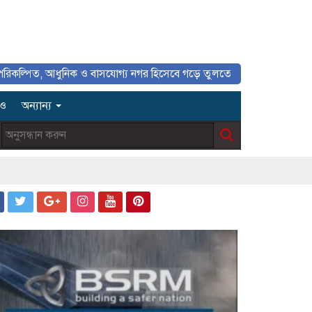
আধুনিক ও বাসযোগ্য নগর হিসেবে গড়ে তুলতে সাংবাদিকদের ইতিবাচক ভূমিকা গুরু
িও
অন্যান্য