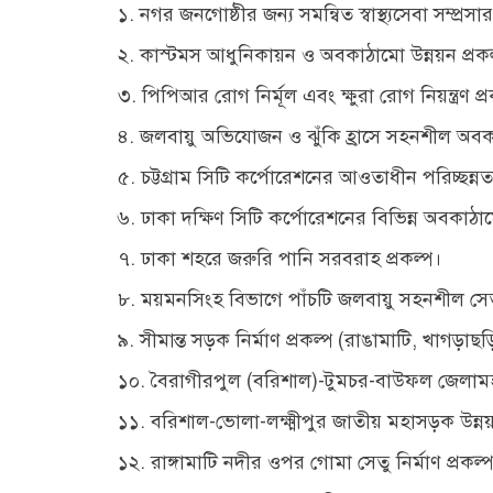
১. নগর জনগোষ্ঠীর জন্য সমন্বিত স্বাস্থ্যসেবা সম্প্রসা
২. কাস্টমস আধুনিকায়ন ও অবকাঠামো উন্নয়ন প্রকল
৩. পিপিআর রোগ নির্মূল এবং ক্ষুরা রোগ নিয়ন্ত্রণ প
৪. জলবায়ু অভিযোজন ও ঝুঁকি হ্রাসে সহনশীল অবকা
৫. চট্টগ্রাম সিটি কর্পোরেশনের আওতাধীন পরিচ্ছন্নতা
৬. ঢাকা দক্ষিণ সিটি কর্পোরেশনের বিভিন্ন অবকাঠাম
৭. ঢাকা শহরে জরুরি পানি সরবরাহ প্রকল্প।
৮. ময়মনসিংহ বিভাগে পাঁচটি জলবায়ু সহনশীল সেতু ন
৯. সীমান্ত সড়ক নির্মাণ প্রকল্প (রাঙামাটি, খাগড়াছড়ি
১০. বৈরাগীরপুল (বরিশাল)-টুমচর-বাউফল জেলামহা
১১. বরিশাল-ভোলা-লক্ষ্মীপুর জাতীয় মহাসড়ক উন্নয়
১২. রাঙ্গামাটি নদীর ওপর গোমা সেতু নির্মাণ প্রকল