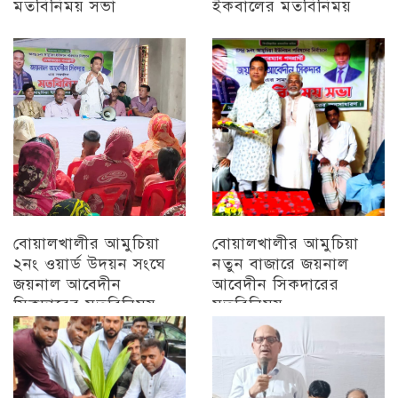
মতবিনিময় সভা
ইকবালের মতবিনিময়
চট্টগ্রাম
চট্টগ্রাম
বোয়ালখালীর আমুচিয়া
বোয়ালখালীর আমুচিয়া
২নং ওয়ার্ড উদয়ন সংঘে
নতুন বাজারে জয়নাল
জয়নাল আবেদীন
আবেদীন সিকদারের
সিকদারের মতবিনিময়
মতবিনিময়
অন্যান্য
চট্টগ্রাম