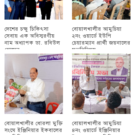
দেশের চক্ষু চিকিৎসা
বোয়ালখালীর আমুচিয়া
সেবায় এক অবিস্মরণীয়
২নং ওয়ার্ডে ইউপি
নাম অধ্যাপক ডা. রবিউল
চেয়ারম্যান প্রার্থী জয়নালের
হোসেন
মতবিনিময়
চট্টগ্রাম
চট্টগ্রাম
বোয়ালখালীর ধোরলা মুক্তি
বোয়ালখালীর আমুচিয়া
সংঘে ইঞ্জিনিয়ার ইকবালের
৪নং ওয়ার্ডে ইঞ্জিনিয়ার