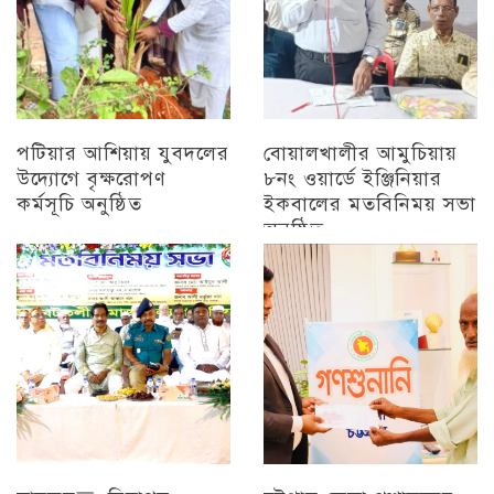
পটিয়ার আশিয়ায় যুবদলের
বোয়ালখালীর আমুচিয়ায়
উদ্যোগে বৃক্ষরোপণ
৮নং ওয়ার্ডে ইঞ্জিনিয়ার
কর্মসূচি অনুষ্ঠিত
ইকবালের মতবিনিময় সভা
অনুষ্ঠিত
অন্যান্য
চট্টগ্রাম