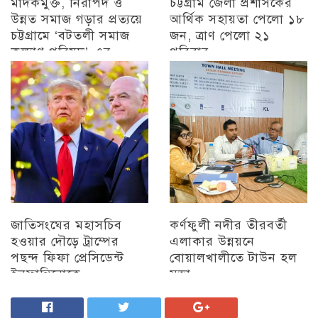
মাদকমুক্ত, নিরাপদ ও
চট্টগ্রাম জেলা প্রশাসকের
উন্নত সমাজ গড়ার প্রত্যয়ে
আর্থিক সহায়তা পেলো ১৮
চট্টগ্রামে ‘বটতলী সমাজ
জন, ত্রাণ পেলো ২১
কল্যাণ পরিষদ’-এর
পরিবার
মতবিনিময় সভা অনুষ্ঠিত
চট্টগ্রাম
চট্টগ্রাম
জাতিসংঘের মহাসচিব
কর্ণফুলী নদীর তীরবর্তী
হওয়ার দৌড়ে ট্রাম্পের
এলাকার উন্নয়নে
পছন্দ ফিফা প্রেসিডেন্ট
বোয়ালখালীতে টাউন হল
ইনফান্তিনোকে
সভা
চট্টগ্রাম
চট্টগ্রাম