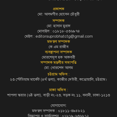
প্রকাশক
মো: আলমগীর হোসেন চৌধুরী
সম্পাদক
মো: হাসান মুরাদ
মোবাইল : ০১৮১৮-৫৩৬৯৭৪
মেইল :
editorsuprobhatctg@gmail.com
মফস্বল সম্পাদক
কে এম রাজীব
ব্যবস্থাপনা সম্পাদক
মোরশেদুল হক আকবরী
সম্পাদক মণ্ডলীর সভাপতি
মো: খোরশেদ আলম
চট্টগ্রাম অফিস :
২৩ স্টেডিয়াম মার্কেট (৪র্থ তলা), কাজীর দেউরী, কতোয়ালি, চট্টগ্রাম।
ঢাকা অফিস :
শাপলা স্কয়ার (৬ষ্ট তলা), বাড়ী নং-২৩, সড়ক নং ১১, বনানী, ঢাকা-১২১৩
যোগাযোগ:
মফস্বল সম্পাদক : ০১৮১১-৩৯৪৮২১
বিজ্ঞাপন ও সার্কুলেশন : ০১৮১৯-৬৩৬৮১২