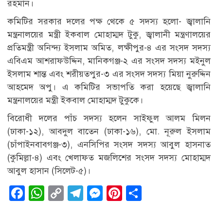
রহমান।
কমিটির সরকার দলের পক্ষ থেকে ৫ সদস্য হলো- জ্বালানি
মন্ত্রনালয়ের মন্ত্রী ইকবাল মোহাম্মদ টুকু, জ্বালানী মন্ত্রণালয়ের
প্রতিমন্ত্রী অনিন্দ্য ইসলাম অমিত, লক্ষীপুর-৪ এর সংসদ সদস্য
এবিএম আশরাফউদ্দিন, মানিকগঞ্জ-২ এর সংসদ সদস্য মইনুল
ইসলাম শান্ত এবং শরীয়তপুর-৩ এর সংসদ সদস্য মিয়া নুরুদ্দিন
আহমেদ অপু। এ কমিটির সভাপতি করা হয়েছে জ্বালানি
মন্ত্রনালয়ের মন্ত্রী ইকবাল মোহাম্মদ টুকুকে।
বিরোধী দলের পাঁচ সদস্য হলেন সাইফুল আলম মিলন
(ঢাকা-১২), আবদুল বাতেন (ঢাকা-১৬), মো. নূরুল ইসলাম
(চাঁপাইনবাবগঞ্জ-৩), এনসিপির সংসদ সদস্য আবুল হাসনাত
(কুমিল্লা-৪) এবং খেলাফত মজলিশের সংসদ সদস্য মোহাম্মদ
আবুল হাসান (সিলেট-৫)।
Facebook
WhatsApp
Copy
Telegram
Messenger
Pinterest
Share
Link