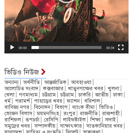
00:00
00:34
ভিডিও নিউজ
অন্যান্য
অর্থনীতি
আন্তর্জাতিক
আবহাওয়া
আলোচিত সংবাদ
কক্সবাজার
খাতুনগন্জের খবর
খুলনা
খেলা
গণমাধ্যম
চট্টগ্রাম
চট্টগ্রাম
চাকরি
জাতীয়
ঢাকা
ধর্ম
পরামর্শ
পাহাড়ের খবর
ফ্যাশন
বরিশাল
বাণিজ্য নগর
বিনোদন
বিভাগ
ব্যাংক বীমা
ভিডিও
ভোজন বিলাস
ময়মনসিংহ
রংপুর
রাজনীতি
রাজশাহী
রাশিফল
রূপচর্চা
রেসিপি
লাইফষ্টাইল
শিক্ষা
সদাই
সমুদ্রের খবর
সম্পাদকীয়
সাক্ষাৎকার
সাতকানিয়ার খবর
সারাদেশ
সাহিত্য ও সংস্কৃতি
সিলেট
স্বাস্থ্যকথা