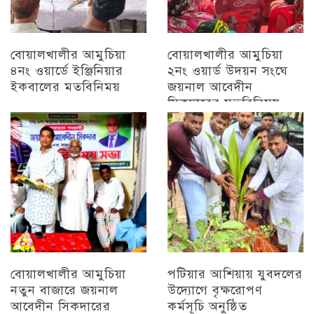
বোয়ালখালীর আমুচিয়া
বোয়ালখালীর আমুচিয়া
৪নং ওয়ার্ডে ইঞ্জিনিয়ার
২নং ওয়ার্ড উদয়ন সংঘে
ইকবালের মতবিনিময়
জয়নাল আবেদীন
সিকদারের মতবিনিময়
চট্টগ্রাম
অন্যান্য
বোয়ালখালীর আমুচিয়া
পটিয়ার আশিয়ায় যুবদলের
নতুন বাজারে জয়নাল
উদ্যোগে বৃক্ষরোপণ
আবেদীন সিকদারের
কর্মসূচি অনুষ্ঠিত