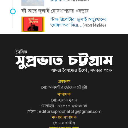
কী আছে জুলাই ঘোষণাপত্রের খসড়ায়
স্টাফ রিপোর্টার: জুলাই অভ্যুত্থানের
‘ঘোষণাপত্র’ নিয়ে…
(আরো বিস্তারিত)
প্রকাশক
মো: আলমগীর হোসেন চৌধুরী
সম্পাদক
মো: হাসান মুরাদ
মোবাইল : ০১৮১৮-৫৩৬৯৭৪
মেইল :
editorsuprobhatctg@gmail.com
মফস্বল সম্পাদক
কে এম রাজীব