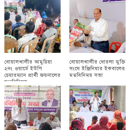
চট্টগ্রাম
বোয়ালখালীর আমুচিয়া
বোয়ালখালীর ধোরলা মুক্তি
২নং ওয়ার্ডে ইউপি
সংঘে ইঞ্জিনিয়ার ইকবালের
চেয়ারম্যান প্রার্থী জয়নালের
মতবিনিময় সভা
মতবিনিময়
চট্টগ্রাম
চট্টগ্রাম