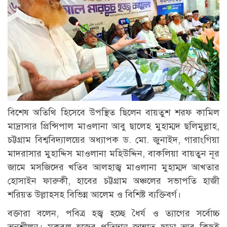
বিশেষ অতিথি হিসেবে উপস্থিত ছিলেন বায়তুশ শরফ কামিল
মাদ্রাসার প্রিন্সিপাল মাওলানা আবু ছালেহ মুহাম্মদ ছলিমুল্লাহ,
চট্টগ্রাম বিশ্ববিদ্যালয়ের অধ্যাপক ড. মো. জুনাইদ, গারাংগিয়া
মাদরাসার মুহাদ্দিস মাওলানা মহিউদ্দিন, বাকলিয়া বায়তুন নূর
জামে মসজিদের খতিব আলহাজ্ব মাওলানা মুহাম্মদ আখতার
হোসাইন ফারুকী, হাবের চট্টগ্রাম অঞ্চলের সভাপতি হাজী
শরিয়ত উল্লাহসহ বিভিন্ন আলেম ও বিশিষ্ট ব্যক্তিবর্গ।
বক্তারা বলেন, পবিত্র হজ্ব হচ্ছে ধৈর্য ও ত্যাগের সর্বোচ্চ
অনুশীলন। মকবুল হজ্বের প্রতিদান জান্নাত ছাড়া আর কিছুই