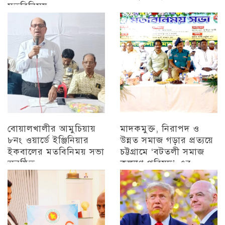
মতবিনিময়
অন্যান্য
চট্টগ্রাম
বোয়ালখালীর আমুচিয়ায়
মাদকমুক্ত, নিরাপদ ও
৮নং ওয়ার্ডে ইঞ্জিনিয়ার
উন্নত সমাজ গড়ার প্রত্যয়ে
ইকবালের মতবিনিময় সভা
চট্টগ্রামে ‘বটতলী সমাজ
অনুষ্ঠিত
কল্যাণ পরিষদ’-এর
মতবিনিময় সভা অনুষ্ঠিত
চট্টগ্রাম
চট্টগ্রাম