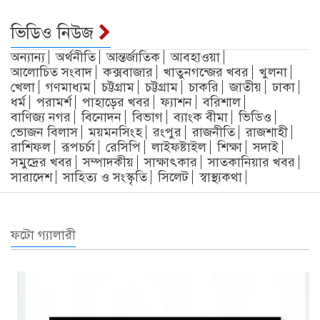
ভিডিও নিউজ
অন্যান্য
অর্থনীতি
আন্তর্জাতিক
আবহাওয়া
আলোচিত সংবাদ
কক্সবাজার
খাতুনগন্জের খবর
খুলনা
খেলা
গণমাধ্যম
চট্টগ্রাম
চট্টগ্রাম
চাকরি
জাতীয়
ঢাকা
ধর্ম
পরামর্শ
পাহাড়ের খবর
ফ্যাশন
বরিশাল
বাণিজ্য নগর
বিনোদন
বিভাগ
ব্যাংক বীমা
ভিডিও
ভোজন বিলাস
ময়মনসিংহ
রংপুর
রাজনীতি
রাজশাহী
রাশিফল
রূপচর্চা
রেসিপি
লাইফষ্টাইল
শিক্ষা
সদাই
সমুদ্রের খবর
সম্পাদকীয়
সাক্ষাৎকার
সাতকানিয়ার খবর
সারাদেশ
সাহিত্য ও সংস্কৃতি
সিলেট
স্বাস্থ্যকথা
ফটো গ্যালারী