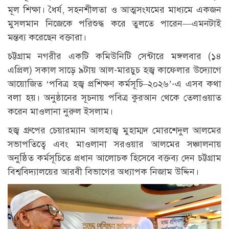
মূল শিক্ষা। ধৈর্য, সহনশীলতা ও আত্মসংযমের মাধ্যমে একজন
মুসলমান নিজেকে পরিশুদ্ধ করে তুলতে পারেন—এমনটাই
মন্তব্য করেছেন বক্তারা।
চট্টগ্রাম নগরীর একটি কমিউনিটি সেন্টারে মঙ্গলবার (১৪
এপ্রিল) সকাল সাড়ে ৯টায় আল-মারচুচ হজ্ব কাফেলার উদ্যোগে
আয়োজিত ‘পবিত্র হজ্ব প্রশিক্ষণ কর্মসূচি–২০২৬’-এ এসব কথা
বলা হয়। অনুষ্ঠানের সূচনায় পবিত্র কুরআন থেকে তেলাওয়াত
করেন মাওলানা নুরুল ইসলাম।
হজ্ব গ্রুপের চেয়ারম্যান আলহাজ্ব মুহাম্মদ মোরশেদুল আলমের
সভাপতিত্বে এবং মাওলানা সরওয়ার আলমের সঞ্চালনায়
অনুষ্ঠিত কর্মসূচিতে প্রধান আলোচক হিসেবে বক্তব্য দেন চট্টগ্রাম
বিশ্ববিদ্যালয়ের আরবী বিভাগের অধ্যাপক নিজাম উদ্দিন।