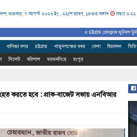
েশ, শুক্রবার, ৭ আগস্ট ২০২৬ ইং ,
২২শে শ্রাবণ, ১৪৩৩ বঙ্গাব্দ
সন্ধ্যা ৬:২২
চট্টগ্রাম প্রেসক্লাব ফুটবল টুর্নামেন্ট সমাপ
বাণিজ্য নগর
চট্টগ্রাম
খাতুনগন্জের খবর
খেলা
বিনোদন
ভিড
া
সিলেট
বরিশাল
ময়মনসিংহ
রংপুর
সুসংহত করতে হবে : প্রাক-বাজেট সভায় এনবিআর