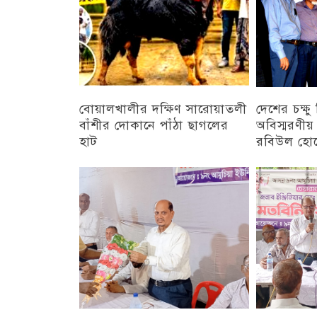
বোয়ালখালীর দক্ষিণ সারোয়াতলী
দেশের চক্ষ
বাঁশীর দোকানে পাঁঠা ছাগলের
অবিস্মরণীয়
হাট
রবিউল হো
চট্টগ্রাম
চট্টগ্রাম