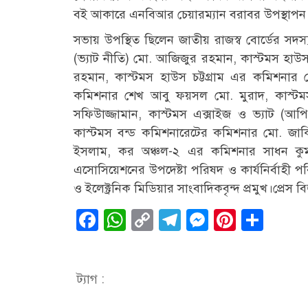
বই আকারে এনবিআর চেয়ারম্যান বরাবর উপস্থাপন
সভায় উপস্থিত ছিলেন জাতীয় রাজস্ব বোর্ডের সদস্
(ভ্যাট নীতি) মো. আজিজুর রহমান, কাস্টমস হাউ
রহমান, কাস্টমস হাউস চট্টগ্রাম এর কমিশনার 
কমিশনার শেখ আবু ফয়সল মো. মুরাদ, কাস্টমস 
সফিউাজ্জামান, কাস্টমস এক্সাইজ ও ভ্যাট (
কাস্টমস বন্ড কমিশনারেটের কমিশনার মো. জ
ইসলাম, কর অঞ্চল-২ এর কমিশনার সাধন কুমার
এসোসিয়েশনের উপদেষ্টা পরিষদ ও কার্যনির্বাহী পরিষদ
ও ইলেক্ট্রনিক মিডিয়ার সাংবাদিকবৃন্দ প্রমুখ।প্রেস বিজ্
Facebook
WhatsApp
Copy
Telegram
Messenge
Pintere
Sha
Link
ট্যাগ :