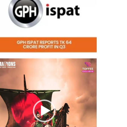
eo
er