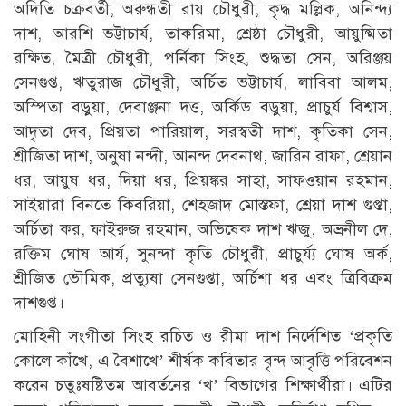
অদিতি চক্রবর্তী, অরুন্ধতী রায় চৌধুরী, কৃদ্ধ মল্লিক, অনিন্দ্য
দাশ, আরশি ভট্টাচার্য, তাকরিমা, শ্রেষ্ঠা চৌধুরী, আয়ুষ্মিতা
রক্ষিত, মৈত্রী চৌধুরী, পর্নিকা সিংহ, শুদ্ধতা সেন, অরিঞ্জয়
সেনগুপ্ত, ঋতুরাজ চৌধুরী, অর্চিত ভট্টাচার্য, লাবিবা আলম,
অস্পিতা বড়ুয়া, দেবাঞ্জনা দত্ত, অর্কিড বড়ুয়া, প্রাচুর্য বিশ্বাস,
আদৃতা দেব, প্রিয়তা পারিয়াল, সরস্বতী দাশ, কৃতিকা সেন,
শ্রীজিতা দাশ, অনুষা নন্দী, আনন্দ দেবনাথ, জারিন রাফা, শ্রেয়ান
ধর, আয়ুষ ধর, দিয়া ধর, প্রিয়ঙ্কর সাহা, সাফওয়ান রহমান,
সাইয়ারা বিনতে কিবরিয়া, শেহজাদ মোস্তফা, শ্রেয়া দাশ গুপ্তা,
অর্চিতা কর, ফাইরুজ রহমান, অভিষেক দাশ ঋজু, অভ্রনীল দে,
রক্তিম ঘোষ আর্য, সুনন্দা কৃতি চৌধুরী, প্রাচুর্য্য ঘোষ অর্ক,
শ্রীজিত ভৌমিক, প্রত্যুষা সেনগুপ্তা, অর্চিশা ধর এবং ত্রিবিক্রম
দাশগুপ্ত।
মোহিনী সংগীতা সিংহ রচিত ও রীমা দাশ নির্দেশিত ‘প্রকৃতি
কোলে কাঁখে, এ বৈশাখে’ শীর্ষক কবিতার বৃন্দ আবৃত্তি পরিবেশন
করেন চতুঃষষ্টিতম আবর্তনের ‘খ’ বিভাগের শিক্ষার্থীরা। এটির