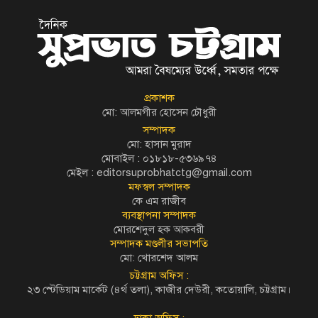
প্রকাশক
মো: আলমগীর হোসেন চৌধুরী
সম্পাদক
মো: হাসান মুরাদ
মোবাইল : ০১৮১৮-৫৩৬৯৭৪
মেইল :
editorsuprobhatctg@gmail.com
মফস্বল সম্পাদক
কে এম রাজীব
ব্যবস্থাপনা সম্পাদক
মোরশেদুল হক আকবরী
সম্পাদক মণ্ডলীর সভাপতি
মো: খোরশেদ আলম
চট্টগ্রাম অফিস :
২৩ স্টেডিয়াম মার্কেট (৪র্থ তলা), কাজীর দেউরী, কতোয়ালি, চট্টগ্রাম।