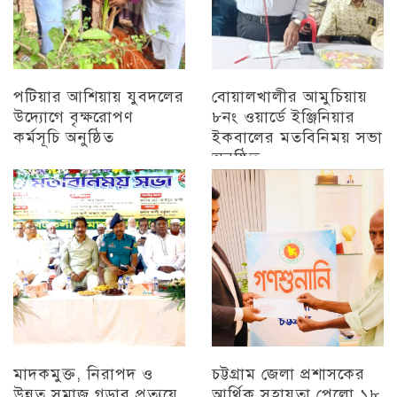
পটিয়ার আশিয়ায় যুবদলের
বোয়ালখালীর আমুচিয়ায়
উদ্যোগে বৃক্ষরোপণ
৮নং ওয়ার্ডে ইঞ্জিনিয়ার
কর্মসূচি অনুষ্ঠিত
ইকবালের মতবিনিময় সভা
অনুষ্ঠিত
অন্যান্য
চট্টগ্রাম
মাদকমুক্ত, নিরাপদ ও
চট্টগ্রাম জেলা প্রশাসকের
উন্নত সমাজ গড়ার প্রত্যয়ে
আর্থিক সহায়তা পেলো ১৮