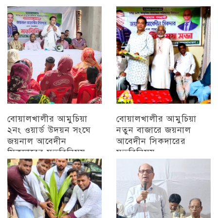
চট্টগ্রাম
চট্টগ্রাম
বোয়ালখালীর আমুচিয়া
বোয়ালখালীর আমুচিয়া
২নং ওয়ার্ড উদয়ন সংঘে
নতুন বাজারে জয়নাল
জয়নাল আবেদীন
আবেদীন সিকদারের
সিকদারের মতবিনিময়
মতবিনিময়
অন্যান্য
চট্টগ্রাম