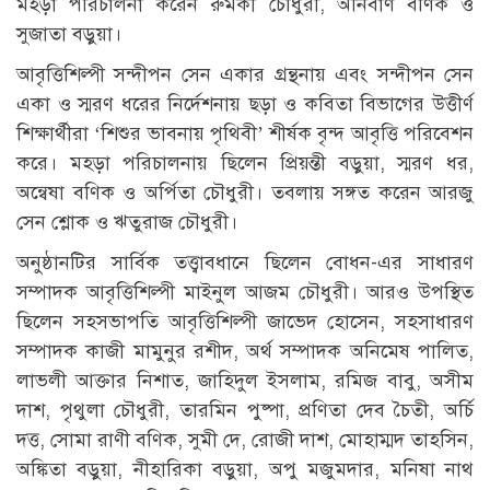
মহড়া পরিচালনা করেন রুমকী চৌধুরী, অনির্বাণ বণিক ও
সুজাতা বড়ুয়া।
আবৃত্তিশিল্পী সন্দীপন সেন একার গ্রন্থনায় এবং সন্দীপন সেন
একা ও স্মরণ ধরের নির্দেশনায় ছড়া ও কবিতা বিভাগের উত্তীর্ণ
শিক্ষার্থীরা ‘শিশুর ভাবনায় পৃথিবী’ শীর্ষক বৃন্দ আবৃত্তি পরিবেশন
করে। মহড়া পরিচালনায় ছিলেন প্রিয়ন্তী বড়ুয়া, স্মরণ ধর,
অন্বেষা বণিক ও অর্পিতা চৌধুরী। তবলায় সঙ্গত করেন আরজু
সেন শ্লোক ও ঋতুরাজ চৌধুরী।
অনুষ্ঠানটির সার্বিক তত্ত্বাবধানে ছিলেন বোধন-এর সাধারণ
সম্পাদক আবৃত্তিশিল্পী মাইনুল আজম চৌধুরী। আরও উপস্থিত
ছিলেন সহসভাপতি আবৃত্তিশিল্পী জাভেদ হোসেন, সহসাধারণ
সম্পাদক কাজী মামুনুর রশীদ, অর্থ সম্পাদক অনিমেষ পালিত,
লাভলী আক্তার নিশাত, জাহিদুল ইসলাম, রমিজ বাবু, অসীম
দাশ, পৃথুলা চৌধুরী, তারমিন পুষ্পা, প্রণিতা দেব চৈতী, অর্চি
দত্ত, সোমা রাণী বণিক, সুমী দে, রোজী দাশ, মোহাম্মদ তাহসিন,
অঙ্কিতা বড়ুয়া, নীহারিকা বড়ুয়া, অপু মজুমদার, মনিষা নাথ