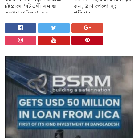
চট্টগ্রামে ‘বটতলী সমাজ
জন, ত্রাণ পেলো ২১
কল্যাণ পরিষদ’-এর
পরিবার
মতবিনিময় সভা অনুষ্ঠিত
চট্টগ্রাম
চট্টগ্রাম