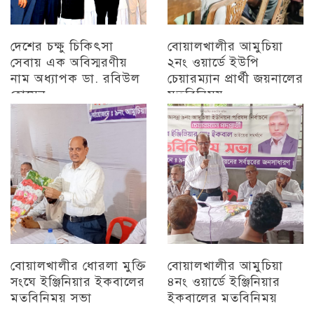
দেশের চক্ষু চিকিৎসা
বোয়ালখালীর আমুচিয়া
সেবায় এক অবিস্মরণীয়
২নং ওয়ার্ডে ইউপি
নাম অধ্যাপক ডা. রবিউল
চেয়ারম্যান প্রার্থী জয়নালের
হোসেন
মতবিনিময়
চট্টগ্রাম
চট্টগ্রাম
বোয়ালখালীর ধোরলা মুক্তি
বোয়ালখালীর আমুচিয়া
সংঘে ইঞ্জিনিয়ার ইকবালের
৪নং ওয়ার্ডে ইঞ্জিনিয়ার
মতবিনিময় সভা
ইকবালের মতবিনিময়