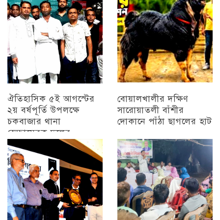
ঐতিহাসিক ৫ই আগস্টের
বোয়ালখালীর দক্ষিণ
২য় বর্ষপূর্তি উপলক্ষে
সারোয়াতলী বাঁশীর
চকবাজার থানা
দোকানে পাঁঠা ছাগলের হাট
স্বেচ্ছাসেবক দলের
চট্টগ্রাম
প্রামাণ্যচিত্র প্রদর্শন ও
বিজয় মিছিল
চট্টগ্রাম