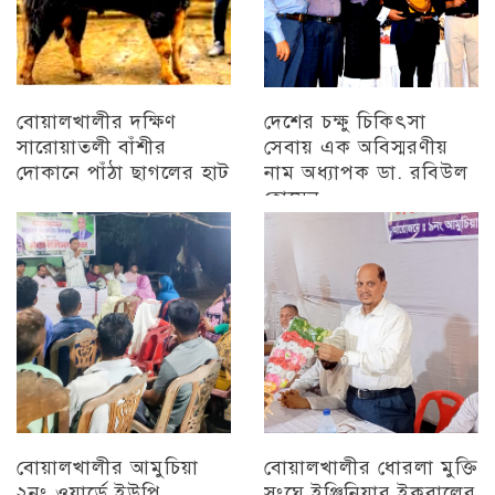
বোয়ালখালীর দক্ষিণ
দেশের চক্ষু চিকিৎসা
সারোয়াতলী বাঁশীর
সেবায় এক অবিস্মরণীয়
দোকানে পাঁঠা ছাগলের হাট
নাম অধ্যাপক ডা. রবিউল
হোসেন
চট্টগ্রাম
চট্টগ্রাম
বোয়ালখালীর আমুচিয়া
বোয়ালখালীর ধোরলা মুক্তি
২নং ওয়ার্ডে ইউপি
সংঘে ইঞ্জিনিয়ার ইকবালের