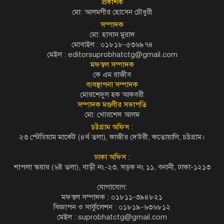
প্রকাশক
মো: আলমগীর হোসেন চৌধুরী
সম্পাদক
মো: হাসান মুরাদ
মোবাইল : ০১৮১৮-৫৩৬৯৭৪
মেইল :
editorsuprobhatctg@gmail.com
মফস্বল সম্পাদক
কে এম রাজীব
ব্যবস্থাপনা সম্পাদক
মোরশেদুল হক আকবরী
সম্পাদক মণ্ডলীর সভাপতি
মো: খোরশেদ আলম
চট্টগ্রাম অফিস :
২৩ স্টেডিয়াম মার্কেট (৪র্থ তলা), কাজীর দেউরী, কতোয়ালি, চট্টগ্রাম।
ঢাকা অফিস :
শাপলা স্কয়ার (৬ষ্ট তলা), বাড়ী নং-২৩, সড়ক নং ১১, বনানী, ঢাকা-১২১৩
যোগাযোগ:
মফস্বল সম্পাদক : ০১৮১১-৩৯৪৮২১
বিজ্ঞাপন ও সার্কুলেশন : ০১৮১৯-৬৩৬৮১২
মেইল :
suprobhatctg@gmail.com