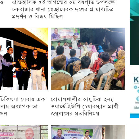
 ও
ঐতিহাসিক ৫ই আগস্টের ২য় বর্ষপূর্তি উপলক্ষে
চকবাজার থানা স্বেচ্ছাসেবক দলের প্রামাণ্যচিত্র
প্রদর্শন ও বিজয় মিছিল
চট্টগ্রাম
ু চিকিৎসা সেবায় এক
বোয়ালখালীর আমুচিয়া ২নং
 নাম অধ্যাপক ডা.
ওয়ার্ডে ইউপি চেয়ারম্যান প্রার্থী
সেন
জয়নালের মতবিনিময়
চট্টগ্রাম