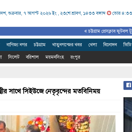
েশ, শুক্রবার, ৭ আগস্ট ২০২৬ ইং ,
২৩শে শ্রাবণ, ১৪৩৩ বঙ্গাব্দ
ভোর ৪:৩
চট্টগ্রাম প্রেসক্লাব ফুটবল টুর্নামেন্ট সম
বাণিজ্য নগর
চট্টগ্রাম
খাতুনগন্জের খবর
খেলা
বিনোদন
ভিড
া
সিলেট
বরিশাল
ময়মনসিংহ
রংপুর
তিমন্ত্রীর সাথে সিইউজে নেতৃবৃন্দের মতবিনিময়