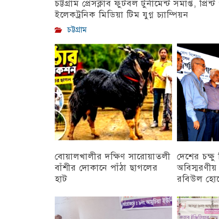
চট্টগ্রাম প্রেসক্লাব ফুটবল টুর্নামেন্ট সমাপ্ত, প্রিন্ট
ইলেকট্রনিক মিডিয়া টিম যুগ্ন চ্যাম্পিয়ন
চট্টগ্রাম
বোয়ালখালীর দক্ষিণ সারোয়াতলী
দেশের চক্ষ
বাঁশীর দোকানে পাঁঠা ছাগলের
অবিস্মরণীয়
হাট
রবিউল হো
চট্টগ্রাম
চট্টগ্রাম