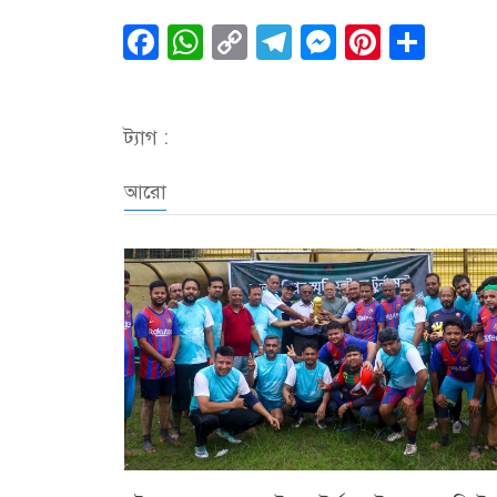
Facebook
WhatsApp
Copy
Telegram
Messenge
Pintere
Sha
Link
ট্যাগ :
আরো