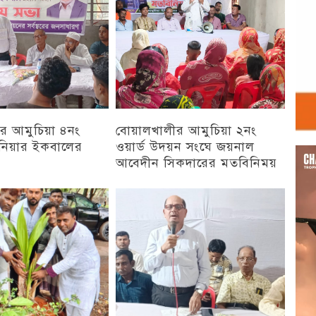
র আমুচিয়া ৪নং
বোয়ালখালীর আমুচিয়া ২নং
জিনিয়ার ইকবালের
ওয়ার্ড উদয়ন সংঘে জয়নাল
Vid
আবেদীন সিকদারের মতবিনিময়
Play
অন্যান্য