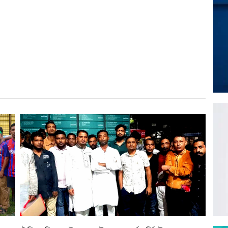
r
st
re