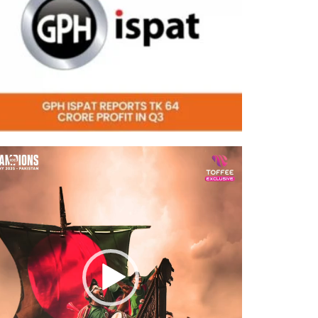
eo
er