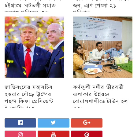
চট্টগ্রামে ‘বটতলী সমাজ
জন, ত্রাণ পেলো ২১
কল্যাণ পরিষদ’-এর
পরিবার
মতবিনিময় সভা অনুষ্ঠিত
চট্টগ্রাম
চট্টগ্রাম
জাতিসংঘের মহাসচিব
কর্ণফুলী নদীর তীরবর্তী
হওয়ার দৌড়ে ট্রাম্পের
এলাকার উন্নয়নে
পছন্দ ফিফা প্রেসিডেন্ট
বোয়ালখালীতে টাউন হল
ইনফান্তিনোকে
সভা
চট্টগ্রাম
চট্টগ্রাম