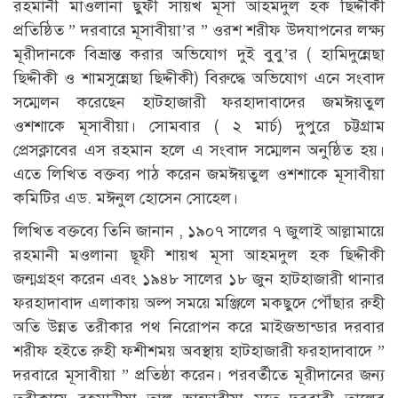
রহমানী মাওলানা ছুফী সায়খ মূসা আহমদুল হক ছিদ্দীকী
প্রতিষ্ঠিত ” দরবারে মূসাবীয়া’র ” ওরশ শরীফ উদযাপনের লক্ষ্য
মূরীদানকে বিভ্রান্ত করার অভিযোগ দুই বুবু’র ( হামিদুন্নেছা
ছিদ্দীকী ও শামসুন্নেছা ছিদ্দীকী) বিরুদ্ধে অভিযোগ এনে সংবাদ
সম্মেলন করেছেন হাটহাজারী ফরহাদাবাদের জমঈয়তুল
ওশশাকে মূসাবীয়া। সোমবার ( ২ মার্চ) দুপুরে চট্টগ্রাম
প্রেসক্লাবের এস রহমান হলে এ সংবাদ সম্মেলন অনুষ্ঠিত হয়।
এতে লিখিত বক্তব্য পাঠ করেন জমঈয়তুল ওশশাকে মূসাবীয়া
কমিটির এড. মঈনুল হোসেন সোহেল।
লিখিত বক্তব্যে তিনি জানান , ১৯০৭ সালের ৭ জুলাই আল্লামায়ে
রহমানী মওলানা ছূফী শায়খ মূসা আহমদুল হক ছিদ্দীকী
জন্মগ্রহণ করেন এবং ১৯৪৮ সালের ১৮ জুন হাটহাজারী থানার
ফরহাদাবাদ এলাকায় অল্প সময়ে মঞ্জিলে মকছুদে পৌঁছার রুহী
অতি উন্নত তরীকার পথ নিরোপন করে মাইজভান্ডার দরবার
শরীফ হইতে রুহী ফশীশময় অবস্থায় হাটহাজারী ফরহাদাবাদে ”
দরবারে মূসাবীয়া ” প্রতিষ্ঠা করেন। পরবর্তীতে মূরীদানের জন্য