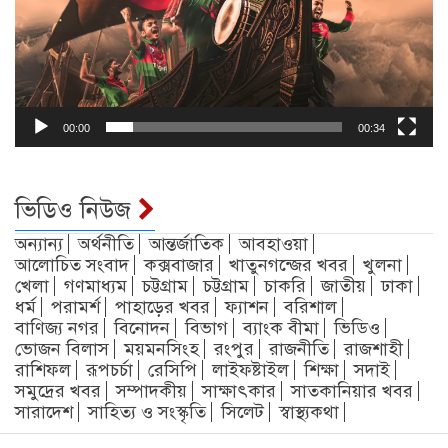
00:00
00:34
ভিডিও নিউজ
অন্যান্য
অর্থনীতি
আন্তর্জাতিক
আবহাওয়া
আলোচিত সংবাদ
কক্সবাজার
খাতুনগন্জের খবর
খুলনা
খেলা
গণমাধ্যম
চট্টগ্রাম
চট্টগ্রাম
চাকরি
জাতীয়
ঢাকা
ধর্ম
পরামর্শ
পাহাড়ের খবর
ফ্যাশন
বরিশাল
বাণিজ্য নগর
বিনোদন
বিভাগ
ব্যাংক বীমা
ভিডিও
ভোজন বিলাস
ময়মনসিংহ
রংপুর
রাজনীতি
রাজশাহী
রাশিফল
রূপচর্চা
রেসিপি
লাইফষ্টাইল
শিক্ষা
সদাই
সমুদ্রের খবর
সম্পাদকীয়
সাক্ষাৎকার
সাতকানিয়ার খবর
সারাদেশ
সাহিত্য ও সংস্কৃতি
সিলেট
স্বাস্থ্যকথা