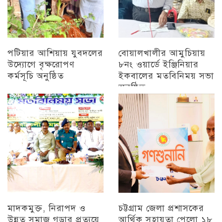
পটিয়ার আশিয়ায় যুবদলের
বোয়ালখালীর আমুচিয়ায়
উদ্যোগে বৃক্ষরোপণ
৮নং ওয়ার্ডে ইঞ্জিনিয়ার
কর্মসূচি অনুষ্ঠিত
ইকবালের মতবিনিময় সভা
অনুষ্ঠিত
অন্যান্য
চট্টগ্রাম
মাদকমুক্ত, নিরাপদ ও
চট্টগ্রাম জেলা প্রশাসকের
উন্নত সমাজ গড়ার প্রত্যয়ে
আর্থিক সহায়তা পেলো ১৮