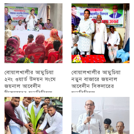
চট্টগ্রাম
চট্টগ্রাম
বোয়ালখালীর আমুচিয়া
বোয়ালখালীর আমুচিয়া
২নং ওয়ার্ড উদয়ন সংঘে
নতুন বাজারে জয়নাল
জয়নাল আবেদীন
আবেদীন সিকদারের
সিকদারের মতবিনিময়
মতবিনিময়
অন্যান্য
চট্টগ্রাম