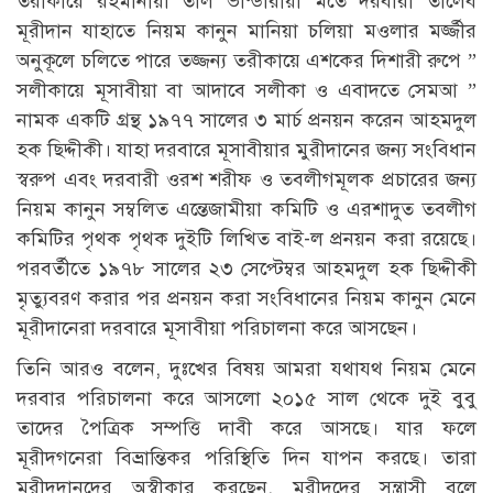
তরীকায়ে রহমানীয়া তাল ভান্ডারীয়া মতে দরবারী তালেব
মূরীদান যাহাতে নিয়ম কানুন মানিয়া চলিয়া মওলার মর্জ্জীর
অনুকূলে চলিতে পারে তজ্জন্য তরীকায়ে এশকের দিশারী রুপে ”
সলীকায়ে মূসাবীয়া বা আদাবে সলীকা ও এবাদতে সেমআ ”
নামক একটি গ্রন্থ ১৯৭৭ সালের ৩ মার্চ প্রনয়ন করেন আহমদুল
হক ছিদ্দীকী। যাহা দরবারে মূসাবীয়ার মুরীদানের জন্য সংবিধান
স্বরুপ এবং দরবারী ওরশ শরীফ ও তবলীগমূলক প্রচারের জন্য
নিয়ম কানুন সম্বলিত এন্তেজামীয়া কমিটি ও এরশাদুত তবলীগ
কমিটির পৃথক পৃথক দুইটি লিখিত বাই-ল প্রনয়ন করা রয়েছে।
পরবর্তীতে ১৯৭৮ সালের ২৩ সেপ্টেম্বর আহমদুল হক ছিদ্দীকী
মৃত্যুবরণ করার পর প্রনয়ন করা সংবিধানের নিয়ম কানুন মেনে
মূরীদানেরা দরবারে মূসাবীয়া পরিচালনা করে আসছেন।
তিনি আরও বলেন, দুঃখের বিষয় আমরা যথাযথ নিয়ম মেনে
দরবার পরিচালনা করে আসলো ২০১৫ সাল থেকে দুই বুবু
তাদের পৈত্রিক সম্পত্তি দাবী করে আসছে। যার ফলে
মূরীদগনেরা বিভ্রান্তিকর পরিস্থিতি দিন যাপন করছে। তারা
মূরীদদানদের অস্বীকার করছেন, মূরীদদের সন্ত্রাসী বলে