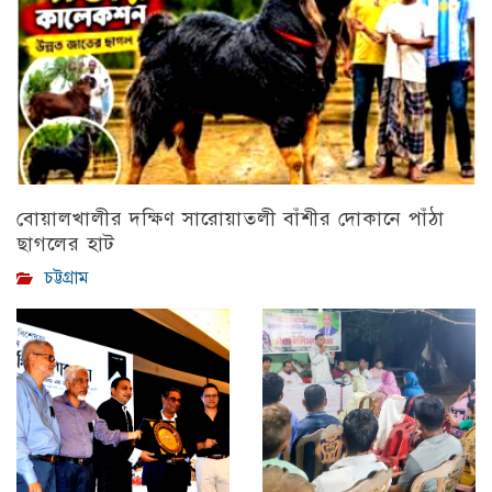
বোয়ালখালীর দক্ষিণ সারোয়াতলী বাঁশীর দোকানে পাঁঠা
ছাগলের হাট
চট্টগ্রাম