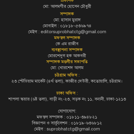
প্রকাশক
মো: আলমগীর হোসেন চৌধুরী
সম্পাদক
মো: হাসান মুরাদ
মোবাইল : ০১৮১৮-৫৩৬৯৭৪
মেইল :
editorsuprobhatctg@gmail.com
মফস্বল সম্পাদক
কে এম রাজীব
ব্যবস্থাপনা সম্পাদক
মোরশেদুল হক আকবরী
সম্পাদক মণ্ডলীর সভাপতি
মো: খোরশেদ আলম
চট্টগ্রাম অফিস :
২৩ স্টেডিয়াম মার্কেট (৪র্থ তলা), কাজীর দেউরী, কতোয়ালি, চট্টগ্রাম।
ঢাকা অফিস :
শাপলা স্কয়ার (৬ষ্ট তলা), বাড়ী নং-২৩, সড়ক নং ১১, বনানী, ঢাকা-১২১৩
যোগাযোগ:
মফস্বল সম্পাদক : ০১৮১১-৩৯৪৮২১
বিজ্ঞাপন ও সার্কুলেশন : ০১৮১৯-৬৩৬৮১২
মেইল :
suprobhatctg@gmail.com