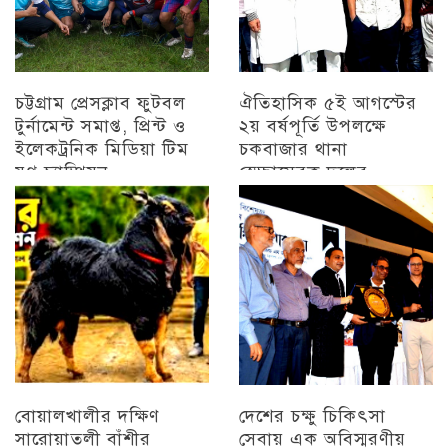
চট্টগ্রাম প্রেসক্লাব ফুটবল
ঐতিহাসিক ৫ই আগস্টের
টুর্নামেন্ট সমাপ্ত, প্রিন্ট ও
২য় বর্ষপূর্তি উপলক্ষে
ইলেকট্রনিক মিডিয়া টিম
চকবাজার থানা
যুগ্ন চ্যাম্পিয়ন
স্বেচ্ছাসেবক দলের
প্রামাণ্যচিত্র প্রদর্শন ও
চট্টগ্রাম
বিজয় মিছিল
চট্টগ্রাম
বোয়ালখালীর দক্ষিণ
দেশের চক্ষু চিকিৎসা
সারোয়াতলী বাঁশীর
সেবায় এক অবিস্মরণীয়