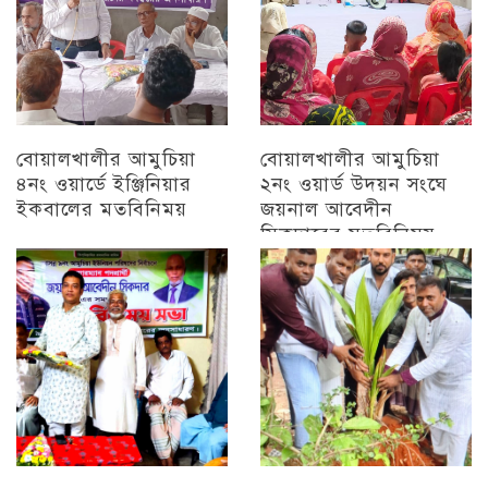
বোয়ালখালীর আমুচিয়া
বোয়ালখালীর আমুচিয়া
৪নং ওয়ার্ডে ইঞ্জিনিয়ার
২নং ওয়ার্ড উদয়ন সংঘে
ইকবালের মতবিনিময়
জয়নাল আবেদীন
সিকদারের মতবিনিময়
চট্টগ্রাম
অন্যান্য