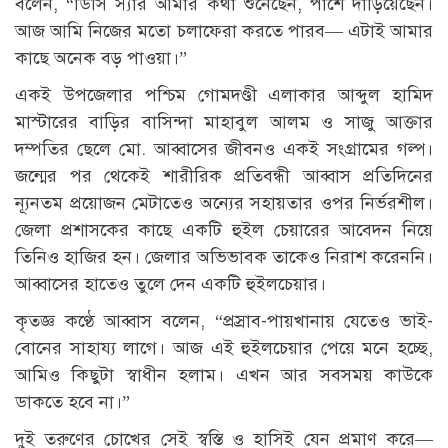
বলেন, “ডিসি স্যার আমার কথা শুনেছেন, পাশে দাঁড়িয়েছেন।
আজ আমি নিজের মতো চলাফেরা করতে পারব— এটাই আমার
কাছে অনেক বড় পাওয়া।”
একই উপজেলার পশ্চিম গোমদণ্ডী এলাকার আব্দুল হামিদ
মাস্টারের বাড়ির বাসিন্দা মাহাবুল আলম ও সাজু আক্তার
দম্পতির ছেলে মো. আব্বাসের জীবনও একই সংগ্রামের গল্প।
জন্মের পর থেকেই শারীরিক প্রতিবন্ধী আব্বাস প্রতিদিনের
ন্যূনতম প্রয়োজন মেটাতেও অন্যের সহায়তার ওপর নির্ভরশীল।
জেলা প্রশাসকের কাছে একটি হুইল চেয়ারের আবেদন নিয়ে
তিনিও হাজির হন। জেলার অভিভাবক তাকেও নিরাশ করেননি।
আব্বাসের হাতেও তুলে দেন একটি হুইলচেয়ার।
কৃতজ্ঞ কণ্ঠে আব্বাস বলেন, “প্রস্রাব-পায়খানায় যেতেও ভাই-
বোনের সাহায্য লাগে। আজ এই হুইলচেয়ার পেয়ে মনে হচ্ছে,
আমিও কিছুটা স্বাধীন হলাম। এখন আর সবসময় কাউকে
ডাকতে হবে না।”
দুই তরুণের চোখের সেই স্বস্তি ও হাসিই যেন প্রমাণ করে—