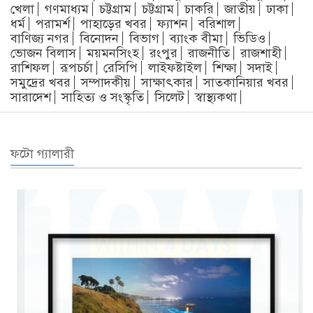
খেলা
গণমাধ্যম
চট্টগ্রাম
চট্টগ্রাম
চাকরি
জাতীয়
ঢাকা
ধর্ম
পরামর্শ
পাহাড়ের খবর
ফ্যাশন
বরিশাল
বাণিজ্য নগর
বিনোদন
বিভাগ
ব্যাংক বীমা
ভিডিও
ভোজন বিলাস
ময়মনসিংহ
রংপুর
রাজনীতি
রাজশাহী
রাশিফল
রূপচর্চা
রেসিপি
লাইফষ্টাইল
শিক্ষা
সদাই
সমুদ্রের খবর
সম্পাদকীয়
সাক্ষাৎকার
সাতকানিয়ার খবর
সারাদেশ
সাহিত্য ও সংস্কৃতি
সিলেট
স্বাস্থ্যকথা
ফটো গ্যালারী