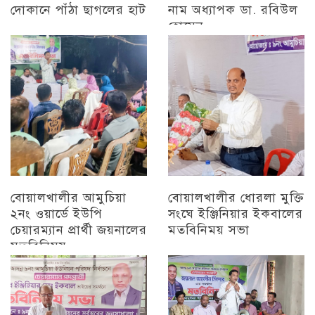
দোকানে পাঁঠা ছাগলের হাট
নাম অধ্যাপক ডা. রবিউল
হোসেন
চট্টগ্রাম
চট্টগ্রাম
বোয়ালখালীর আমুচিয়া
বোয়ালখালীর ধোরলা মুক্তি
২নং ওয়ার্ডে ইউপি
সংঘে ইঞ্জিনিয়ার ইকবালের
চেয়ারম্যান প্রার্থী জয়নালের
মতবিনিময় সভা
মতবিনিময়
চট্টগ্রাম
চট্টগ্রাম