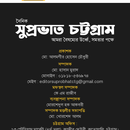
প্রকাশক
মো: আলমগীর হোসেন চৌধুরী
সম্পাদক
মো: হাসান মুরাদ
মোবাইল : ০১৮১৮-৫৩৬৯৭৪
মেইল :
editorsuprobhatctg@gmail.com
মফস্বল সম্পাদক
কে এম রাজীব
ব্যবস্থাপনা সম্পাদক
মোরশেদুল হক আকবরী
সম্পাদক মণ্ডলীর সভাপতি
মো: খোরশেদ আলম
চট্টগ্রাম অফিস :
২৩ স্টেডিয়াম মার্কেট (৪র্থ তলা), কাজীর দেউরী, কতোয়ালি, চট্টগ্রাম।