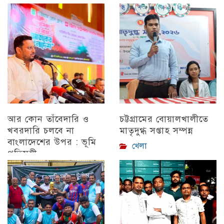
আর কোন তাঁবেদারি ও
চট্টগ্রামের বোয়ালখালীতে
খবরদারি চলবে না
মাতৃদুগ্ধ সপ্তাহ সম্পন্ন
বাংলাদেশের উপর : ভূমি
খেলা
প্রতিমন্ত্রী
চট্টগ্রাম