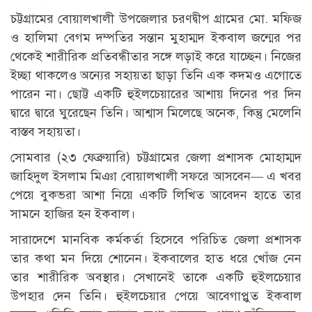
চট্টগ্রামের বোয়ালখালী উপজেলার চরণদ্বীপ গ্রামের মো. মফিজ
ও হালিমা বেগম দম্পতির সন্তান মুহাম্মদ ইকবাল জন্মের পর
থেকেই শারীরিক প্রতিবন্ধীতার সঙ্গে লড়াই করে যাচ্ছেন। নিজের
ইচ্ছা থাকলেও অন্যের সহায়তা ছাড়া তিনি এক কদমও এগোতে
পারেন না। ছোট্ট একটি হুইলচেয়ারের আশায় দিনের পর দিন
দ্বারে দ্বারে ঘুরেছেন তিনি। আশ্বাস মিলেছে অনেক, কিন্তু মেলেনি
বাস্তব সহায়তা।
সোমবার (২৩ ফেব্রুয়ারি) চট্টগ্রামের জেলা প্রশাসক মোহাম্মদ
জাহিদুল ইসলাম মিঞা বোয়ালখালী সফরে আসবেন— এ খবর
পেয়ে বুকভরা আশা নিয়ে একটি লিখিত আবেদন হাতে তার
সামনে হাজির হন ইকবাল।
সারাদেশে মানবিক কর্মকর্তা হিসেবে পরিচিত জেলা প্রশাসক
তার কথা মন দিয়ে শোনেন। ইকবালের হাত ধরে খোঁজ নেন
তার শারীরিক অবস্থার। সেখানেই তাকে একটি হুইলচেয়ার
উপহার দেন তিনি। হুইলচেয়ার পেয়ে আবেগাপ্লুত ইকবাল