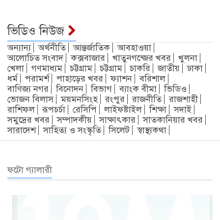
ভিডিও নিউজ
অন্যান্য
অর্থনীতি
আন্তর্জাতিক
আবহাওয়া
আলোচিত সংবাদ
কক্সবাজার
খাতুনগন্জের খবর
খুলনা
খেলা
গণমাধ্যম
চট্টগ্রাম
চট্টগ্রাম
চাকরি
জাতীয়
ঢাকা
ধর্ম
পরামর্শ
পাহাড়ের খবর
ফ্যাশন
বরিশাল
বাণিজ্য নগর
বিনোদন
বিভাগ
ব্যাংক বীমা
ভিডিও
ভোজন বিলাস
ময়মনসিংহ
রংপুর
রাজনীতি
রাজশাহী
রাশিফল
রূপচর্চা
রেসিপি
লাইফষ্টাইল
শিক্ষা
সদাই
সমুদ্রের খবর
সম্পাদকীয়
সাক্ষাৎকার
সাতকানিয়ার খবর
সারাদেশ
সাহিত্য ও সংস্কৃতি
সিলেট
স্বাস্থ্যকথা
ফটো গ্যালারী