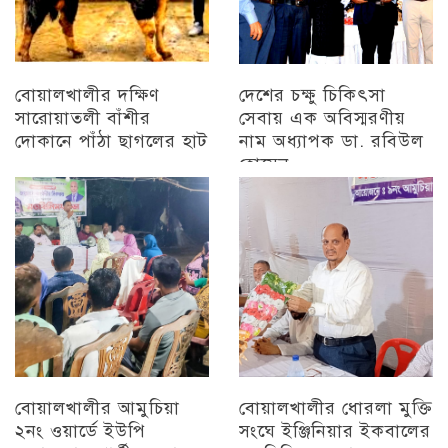
বোয়ালখালীর দক্ষিণ
দেশের চক্ষু চিকিৎসা
সারোয়াতলী বাঁশীর
সেবায় এক অবিস্মরণীয়
দোকানে পাঁঠা ছাগলের হাট
নাম অধ্যাপক ডা. রবিউল
হোসেন
চট্টগ্রাম
চট্টগ্রাম
বোয়ালখালীর আমুচিয়া
বোয়ালখালীর ধোরলা মুক্তি
২নং ওয়ার্ডে ইউপি
সংঘে ইঞ্জিনিয়ার ইকবালের