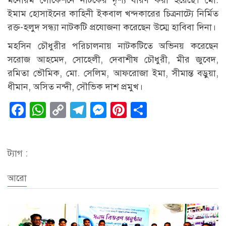
মনোরম লোকেশনে নাটকের দৃশ্য ধারণ করা হয়েছে। মো.
ইমাম হোসাইনের কাহিনী ইকবাল খন্দকারের চিত্রনাট্যে নির্মিত
রক্ত-হলুদ সন্ধ্যা নাটকটি প্রযোজনা করেছেন উম্মে হাবিবা দিনা।
মহসিন চৌধুরীর পরিচালনায় নাটকটিতে অভিনয় করেছেন
সরোজ আহমেদ, সোহেলী, দেবাশীষ চৌধুরী, মীর জুবেদ,
রমিতা ভৌমিক, মো. সেলিম, আফরোজা ইমা, সীমান্ত বড়ুয়া,
ধীমান, অসিত নন্দী, সৌভিক দাশ প্রমুখ।
Facebook
WhatsApp
Copy
Telegram
Messenger
Pinterest
Share
Link
ট্যাগ :
আরো