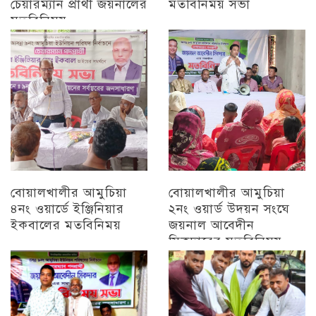
চেয়ারম্যান প্রার্থী জয়নালের
মতবিনিময় সভা
মতবিনিময়
চট্টগ্রাম
চট্টগ্রাম
বোয়ালখালীর আমুচিয়া
বোয়ালখালীর আমুচিয়া
৪নং ওয়ার্ডে ইঞ্জিনিয়ার
২নং ওয়ার্ড উদয়ন সংঘে
ইকবালের মতবিনিময়
জয়নাল আবেদীন
সিকদারের মতবিনিময়
চট্টগ্রাম
অন্যান্য