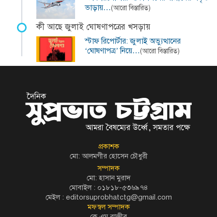
ভাড়ায়…
(আরো বিস্তারিত)
কী আছে জুলাই ঘোষণাপত্রের খসড়ায়
স্টাফ রিপোর্টার: জুলাই অভ্যুত্থানের
‘ঘোষণাপত্র’ নিয়ে…
(আরো বিস্তারিত)
প্রকাশক
মো: আলমগীর হোসেন চৌধুরী
সম্পাদক
মো: হাসান মুরাদ
মোবাইল : ০১৮১৮-৫৩৬৯৭৪
মেইল :
editorsuprobhatctg@gmail.com
মফস্বল সম্পাদক
কে এম রাজীব