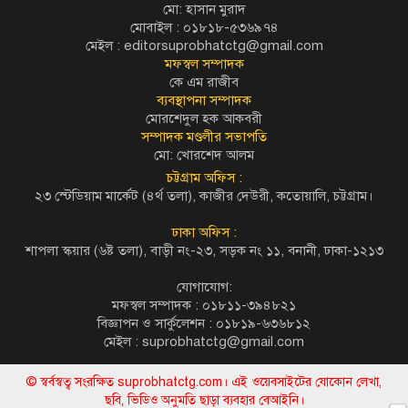
মো: হাসান মুরাদ
মোবাইল : ০১৮১৮-৫৩৬৯৭৪
মেইল :
editorsuprobhatctg@gmail.com
মফস্বল সম্পাদক
কে এম রাজীব
ব্যবস্থাপনা সম্পাদক
মোরশেদুল হক আকবরী
সম্পাদক মণ্ডলীর সভাপতি
মো: খোরশেদ আলম
চট্টগ্রাম অফিস :
২৩ স্টেডিয়াম মার্কেট (৪র্থ তলা), কাজীর দেউরী, কতোয়ালি, চট্টগ্রাম।
ঢাকা অফিস :
শাপলা স্কয়ার (৬ষ্ট তলা), বাড়ী নং-২৩, সড়ক নং ১১, বনানী, ঢাকা-১২১৩
যোগাযোগ:
মফস্বল সম্পাদক : ০১৮১১-৩৯৪৮২১
বিজ্ঞাপন ও সার্কুলেশন : ০১৮১৯-৬৩৬৮১২
মেইল :
suprobhatctg@gmail.com
© স্বর্বস্বত্ব সংরক্ষিত suprobhatctg.com। এই ওয়েবসাইটের যোকোন লেখা,
ছবি, ভিডিও অনুমতি ছাড়া ব্যবহার বেআইনি।