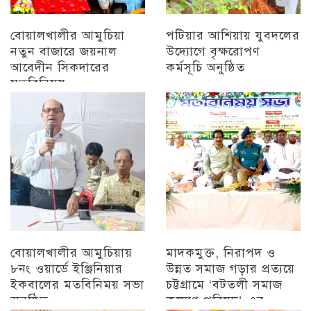
বোয়ালখালীর আমুচিয়া
পটিয়ার আশিয়ায় যুবদলের
নতুন বাজারে জয়নাল
উদ্যোগে বৃক্ষরোপণ
আবেদীন সিকদারের
কর্মসূচি অনুষ্ঠিত
মতবিনিময়
অন্যান্য
চট্টগ্রাম
বোয়ালখালীর আমুচিয়ায়
মাদকমুক্ত, নিরাপদ ও
৮নং ওয়ার্ডে ইঞ্জিনিয়ার
উন্নত সমাজ গড়ার প্রত্যয়ে
ইকবালের মতবিনিময় সভা
চট্টগ্রামে ‘বটতলী সমাজ
অনুষ্ঠিত
কল্যাণ পরিষদ’-এর