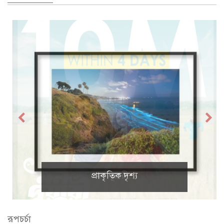
প্রাকৃতিক দৃশ্য
রূপচর্চা