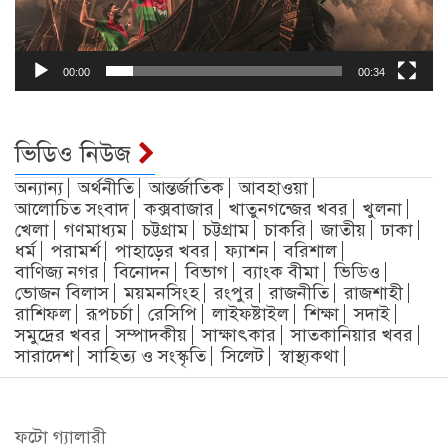
00:00
00:34
ভিডিও নিউজ
অন্যান্য
অর্থনীতি
আন্তর্জাতিক
আবহাওয়া
আলোচিত সংবাদ
কক্সবাজার
খাতুনগন্জের খবর
খুলনা
খেলা
গণমাধ্যম
চট্টগ্রাম
চট্টগ্রাম
চাকরি
জাতীয়
ঢাকা
ধর্ম
পরামর্শ
পাহাড়ের খবর
ফ্যাশন
বরিশাল
বাণিজ্য নগর
বিনোদন
বিভাগ
ব্যাংক বীমা
ভিডিও
ভোজন বিলাস
ময়মনসিংহ
রংপুর
রাজনীতি
রাজশাহী
রাশিফল
রূপচর্চা
রেসিপি
লাইফষ্টাইল
শিক্ষা
সদাই
সমুদ্রের খবর
সম্পাদকীয়
সাক্ষাৎকার
সাতকানিয়ার খবর
সারাদেশ
সাহিত্য ও সংস্কৃতি
সিলেট
স্বাস্থ্যকথা
ফটো গ্যালারী