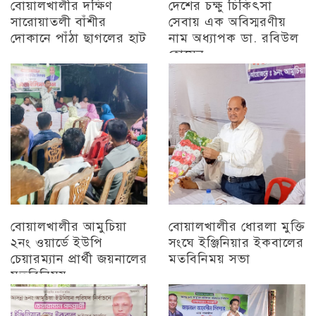
বোয়ালখালীর দক্ষিণ
দেশের চক্ষু চিকিৎসা
সারোয়াতলী বাঁশীর
সেবায় এক অবিস্মরণীয়
দোকানে পাঁঠা ছাগলের হাট
নাম অধ্যাপক ডা. রবিউল
হোসেন
চট্টগ্রাম
চট্টগ্রাম
বোয়ালখালীর আমুচিয়া
বোয়ালখালীর ধোরলা মুক্তি
২নং ওয়ার্ডে ইউপি
সংঘে ইঞ্জিনিয়ার ইকবালের
চেয়ারম্যান প্রার্থী জয়নালের
মতবিনিময় সভা
মতবিনিময়
চট্টগ্রাম
চট্টগ্রাম