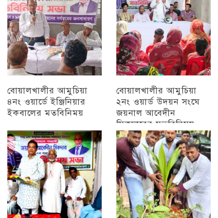
বোয়ালখালীর আমুচিয়া
বোয়ালখালীর আমুচিয়া
৪নং ওয়ার্ডে ইঞ্জিনিয়ার
২নং ওয়ার্ড উদয়ন সংঘে
ইকবালের মতবিনিময়
জয়নাল আবেদীন
সিকদারের মতবিনিময়
চট্টগ্রাম
অন্যান্য