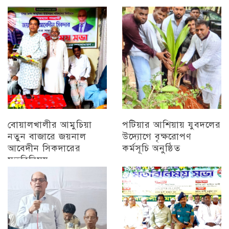
সিকদারের মতবিনিময়
চট্টগ্রাম
অন্যান্য
বোয়ালখালীর আমুচিয়া
পটিয়ার আশিয়ায় যুবদলের
নতুন বাজারে জয়নাল
উদ্যোগে বৃক্ষরোপণ
আবেদীন সিকদারের
কর্মসূচি অনুষ্ঠিত
মতবিনিময়
অন্যান্য
চট্টগ্রাম