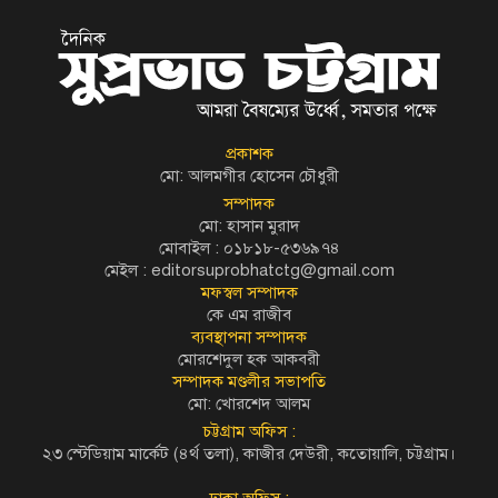
প্রকাশক
মো: আলমগীর হোসেন চৌধুরী
সম্পাদক
মো: হাসান মুরাদ
মোবাইল : ০১৮১৮-৫৩৬৯৭৪
মেইল :
editorsuprobhatctg@gmail.com
মফস্বল সম্পাদক
কে এম রাজীব
ব্যবস্থাপনা সম্পাদক
মোরশেদুল হক আকবরী
সম্পাদক মণ্ডলীর সভাপতি
মো: খোরশেদ আলম
চট্টগ্রাম অফিস :
২৩ স্টেডিয়াম মার্কেট (৪র্থ তলা), কাজীর দেউরী, কতোয়ালি, চট্টগ্রাম।