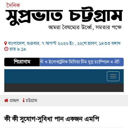
বাংলাদেশ, শুক্রবার, ৭ আগস্ট ২০২৬ ইং ,
২২শে শ্রাবণ, ১৪৩৩ বঙ্গাব্দ
রাত ৯:১৯
শিরোনাম
নামেন্ট সমাপ্ত, প্রিন্ট ও ইলেকট্রনিক মিডিয়া টিম যুগ্ন চ্যাম্পিয়ন
ঐতিহাসিক ৫ই আগস্ট
Toggle
navigat
প্রচ্ছদ
চট্টগ্রাম
কী কী সুযোগ-সুবিধা পান একজন এমপি