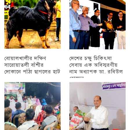
বোয়ালখালীর দক্ষিণ
দেশের চক্ষু চিকিৎসা
সারোয়াতলী বাঁশীর
সেবায় এক অবিস্মরণীয়
দোকানে পাঁঠা ছাগলের হাট
নাম অধ্যাপক ডা. রবিউল
হোসেন
চট্টগ্রাম
চট্টগ্রাম