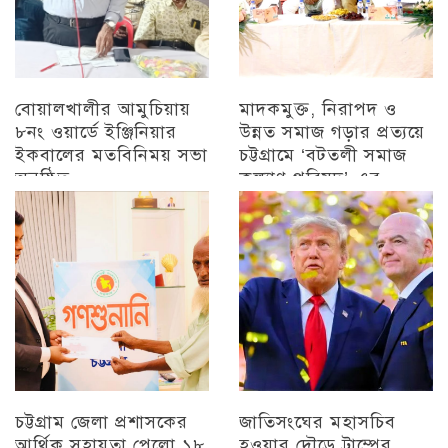
বোয়ালখালীর আমুচিয়ায়
মাদকমুক্ত, নিরাপদ ও
৮নং ওয়ার্ডে ইঞ্জিনিয়ার
উন্নত সমাজ গড়ার প্রত্যয়ে
ইকবালের মতবিনিময় সভা
চট্টগ্রামে ‘বটতলী সমাজ
অনুষ্ঠিত
কল্যাণ পরিষদ’-এর
মতবিনিময় সভা অনুষ্ঠিত
চট্টগ্রাম
চট্টগ্রাম
চট্টগ্রাম জেলা প্রশাসকের
জাতিসংঘের মহাসচিব
আর্থিক সহায়তা পেলো ১৮
হওয়ার দৌড়ে ট্রাম্পের