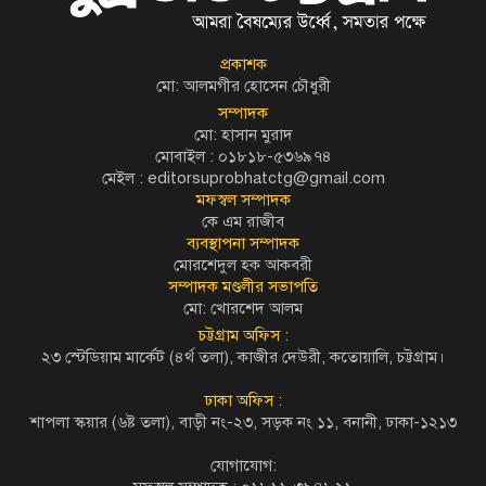
প্রকাশক
মো: আলমগীর হোসেন চৌধুরী
সম্পাদক
মো: হাসান মুরাদ
মোবাইল : ০১৮১৮-৫৩৬৯৭৪
মেইল :
editorsuprobhatctg@gmail.com
মফস্বল সম্পাদক
কে এম রাজীব
ব্যবস্থাপনা সম্পাদক
মোরশেদুল হক আকবরী
সম্পাদক মণ্ডলীর সভাপতি
মো: খোরশেদ আলম
চট্টগ্রাম অফিস :
২৩ স্টেডিয়াম মার্কেট (৪র্থ তলা), কাজীর দেউরী, কতোয়ালি, চট্টগ্রাম।
ঢাকা অফিস :
শাপলা স্কয়ার (৬ষ্ট তলা), বাড়ী নং-২৩, সড়ক নং ১১, বনানী, ঢাকা-১২১৩
যোগাযোগ: