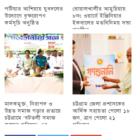
পটিয়ার আশিয়ায় যুবদলের
বোয়ালখালীর আমুচিয়ায়
উদ্যোগে বৃক্ষরোপণ
৮নং ওয়ার্ডে ইঞ্জিনিয়ার
কর্মসূচি অনুষ্ঠিত
ইকবালের মতবিনিময় সভা
অনুষ্ঠিত
অন্যান্য
চট্টগ্রাম
মাদকমুক্ত, নিরাপদ ও
চট্টগ্রাম জেলা প্রশাসকের
উন্নত সমাজ গড়ার প্রত্যয়ে
আর্থিক সহায়তা পেলো ১৮
চট্টগ্রামে ‘বটতলী সমাজ
জন, ত্রাণ পেলো ২১
কল্যাণ পরিষদ’-এর
পরিবার
মতবিনিময় সভা অনুষ্ঠিত
চট্টগ্রাম