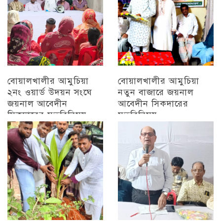
বোয়ালখালীর আমুচিয়া
বোয়ালখালীর আমুচিয়া
২নং ওয়ার্ড উদয়ন সংঘে
নতুন বাজারে জয়নাল
জয়নাল আবেদীন
আবেদীন সিকদারের
সিকদারের মতবিনিময়
মতবিনিময়
অন্যান্য
চট্টগ্রাম