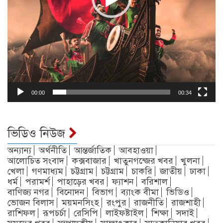
00:00
00:34
ভিডিও নিউজ
অন্যান্য
অর্থনীতি
আন্তর্জাতিক
আবহাওয়া
আলোচিত সংবাদ
কক্সবাজার
খাতুনগন্জের খবর
খুলনা
খেলা
গণমাধ্যম
চট্টগ্রাম
চট্টগ্রাম
চাকরি
জাতীয়
ঢাকা
ধর্ম
পরামর্শ
পাহাড়ের খবর
ফ্যাশন
বরিশাল
বাণিজ্য নগর
বিনোদন
বিভাগ
ব্যাংক বীমা
ভিডিও
ভোজন বিলাস
ময়মনসিংহ
রংপুর
রাজনীতি
রাজশাহী
রাশিফল
রূপচর্চা
রেসিপি
লাইফষ্টাইল
শিক্ষা
সদাই