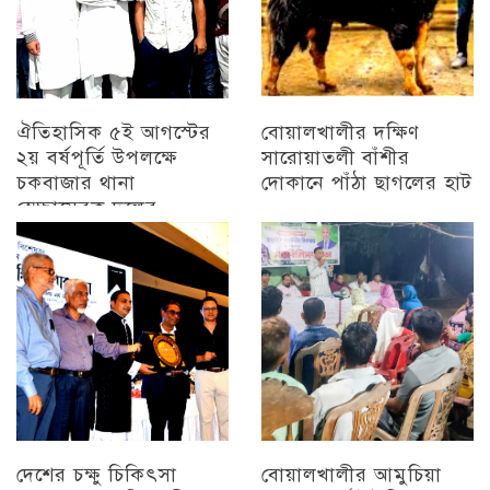
ঐতিহাসিক ৫ই আগস্টের
বোয়ালখালীর দক্ষিণ
২য় বর্ষপূর্তি উপলক্ষে
সারোয়াতলী বাঁশীর
চকবাজার থানা
দোকানে পাঁঠা ছাগলের হাট
স্বেচ্ছাসেবক দলের
চট্টগ্রাম
প্রামাণ্যচিত্র প্রদর্শন ও
বিজয় মিছিল
চট্টগ্রাম
দেশের চক্ষু চিকিৎসা
বোয়ালখালীর আমুচিয়া