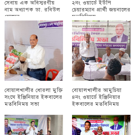
সেবায় এক অবিস্মরণীয়
২নং ওয়ার্ডে ইউপি
নাম অধ্যাপক ডা. রবিউল
চেয়ারম্যান প্রার্থী জয়নালের
হোসেন
মতবিনিময়
চট্টগ্রাম
চট্টগ্রাম
বোয়ালখালীর ধোরলা মুক্তি
বোয়ালখালীর আমুচিয়া
সংঘে ইঞ্জিনিয়ার ইকবালের
৪নং ওয়ার্ডে ইঞ্জিনিয়ার
মতবিনিময় সভা
ইকবালের মতবিনিময়
চট্টগ্রাম
চট্টগ্রাম