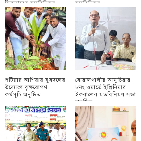
সিকদারের মতবিনিময়
মতবিনিময়
অন্যান্য
চট্টগ্রাম
পটিয়ার আশিয়ায় যুবদলের
বোয়ালখালীর আমুচিয়ায়
উদ্যোগে বৃক্ষরোপণ
৮নং ওয়ার্ডে ইঞ্জিনিয়ার
কর্মসূচি অনুষ্ঠিত
ইকবালের মতবিনিময় সভা
অনুষ্ঠিত
অন্যান্য
চট্টগ্রাম