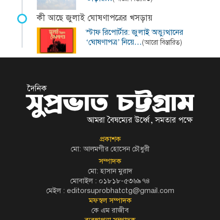
কী আছে জুলাই ঘোষণাপত্রের খসড়ায়
স্টাফ রিপোর্টার: জুলাই অভ্যুত্থানের
‘ঘোষণাপত্র’ নিয়ে…
(আরো বিস্তারিত)
প্রকাশক
মো: আলমগীর হোসেন চৌধুরী
সম্পাদক
মো: হাসান মুরাদ
মোবাইল : ০১৮১৮-৫৩৬৯৭৪
মেইল :
editorsuprobhatctg@gmail.com
মফস্বল সম্পাদক
কে এম রাজীব
ব্যবস্থাপনা সম্পাদক