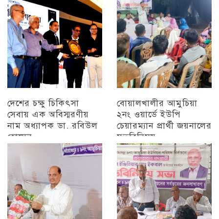
বিজয় মিছিল
চট্টগ্রাম
দেশের চক্ষু চিকিৎসা
বোয়ালখালীর আমুচিয়া
সেবায় এক অবিস্মরণীয়
২নং ওয়ার্ডে ইউপি
নাম অধ্যাপক ডা. রবিউল
চেয়ারম্যান প্রার্থী জয়নালের
হোসেন
মতবিনিময়
চট্টগ্রাম
চট্টগ্রাম