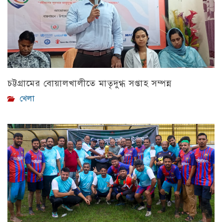
চট্টগ্রামের বোয়ালখালীতে মাতৃদুগ্ধ সপ্তাহ সম্পন্ন
খেলা