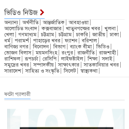
ভিডিও নিউজ
অন্যান্য
অর্থনীতি
আন্তর্জাতিক
আবহাওয়া
আলোচিত সংবাদ
কক্সবাজার
খাতুনগন্জের খবর
খুলনা
খেলা
গণমাধ্যম
চট্টগ্রাম
চট্টগ্রাম
চাকরি
জাতীয়
ঢাকা
ধর্ম
পরামর্শ
পাহাড়ের খবর
ফ্যাশন
বরিশাল
বাণিজ্য নগর
বিনোদন
বিভাগ
ব্যাংক বীমা
ভিডিও
ভোজন বিলাস
ময়মনসিংহ
রংপুর
রাজনীতি
রাজশাহী
রাশিফল
রূপচর্চা
রেসিপি
লাইফষ্টাইল
শিক্ষা
সদাই
সমুদ্রের খবর
সম্পাদকীয়
সাক্ষাৎকার
সাতকানিয়ার খবর
সারাদেশ
সাহিত্য ও সংস্কৃতি
সিলেট
স্বাস্থ্যকথা
ফটো গ্যালারী