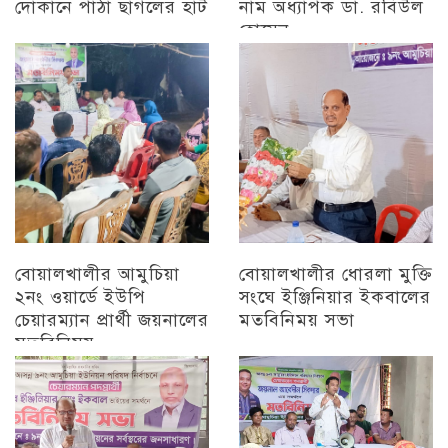
দোকানে পাঁঠা ছাগলের হাট
নাম অধ্যাপক ডা. রবিউল
হোসেন
চট্টগ্রাম
চট্টগ্রাম
বোয়ালখালীর আমুচিয়া
বোয়ালখালীর ধোরলা মুক্তি
২নং ওয়ার্ডে ইউপি
সংঘে ইঞ্জিনিয়ার ইকবালের
চেয়ারম্যান প্রার্থী জয়নালের
মতবিনিময় সভা
মতবিনিময়
চট্টগ্রাম
চট্টগ্রাম