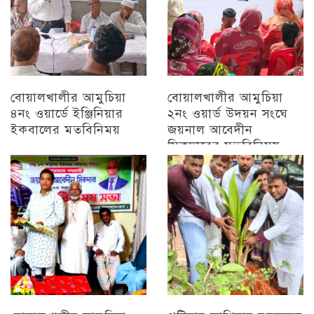
বোয়ালখালীর আমুচিয়া
বোয়ালখালীর আমুচিয়া
৪নং ওয়ার্ডে ইঞ্জিনিয়ার
২নং ওয়ার্ড উদয়ন সংঘে
ইকবালের মতবিনিময়
জয়নাল আবেদীন
সিকদারের মতবিনিময়
চট্টগ্রাম
অন্যান্য