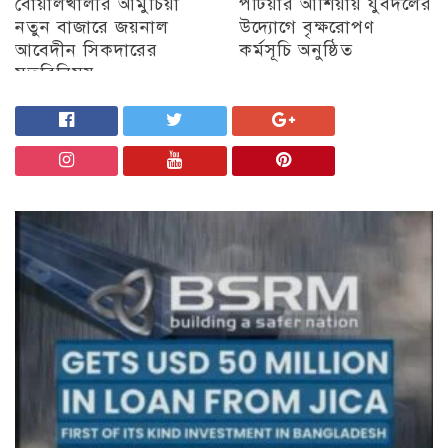
বোয়ালখালীর আমুচিয়া
পটিয়ার আশিয়ায় যুবদলের
নতুন বাজারে জয়নাল
উদ্যোগে বৃক্ষরোপণ
আবেদীন সিকদারের
কর্মসূচি অনুষ্ঠিত
মতবিনিময়
অন্যান্য
চট্টগ্রাম