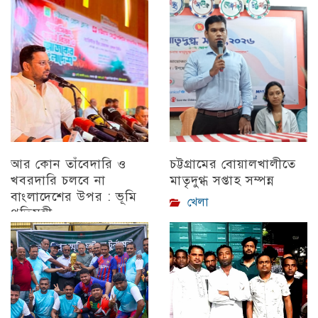
আর কোন তাঁবেদারি ও
চট্টগ্রামের বোয়ালখালীতে
খবরদারি চলবে না
মাতৃদুগ্ধ সপ্তাহ সম্পন্ন
বাংলাদেশের উপর : ভূমি
খেলা
প্রতিমন্ত্রী
চট্টগ্রাম