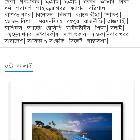
খেলা
গণমাধ্যম
চট্টগ্রাম
চট্টগ্রাম
চাকরি
জাতীয়
ঢাকা
ধর্ম
পরামর্শ
পাহাড়ের খবর
ফ্যাশন
বরিশাল
বাণিজ্য নগর
বিনোদন
বিভাগ
ব্যাংক বীমা
ভিডিও
ভোজন বিলাস
ময়মনসিংহ
রংপুর
রাজনীতি
রাজশাহী
রাশিফল
রূপচর্চা
রেসিপি
লাইফষ্টাইল
শিক্ষা
সদাই
সমুদ্রের খবর
সম্পাদকীয়
সাক্ষাৎকার
সাতকানিয়ার খবর
সারাদেশ
সাহিত্য ও সংস্কৃতি
সিলেট
স্বাস্থ্যকথা
ফটো গ্যালারী