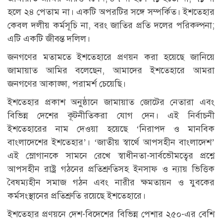
হলে ২৪ পেতাম না। একটি অপরটির সঙ্গে সম্পর্কিত। ইশতেহার
কেবল দলীয় কর্মসূচি না, বরং জাতির প্রতি দলের পরিকল্পনা;
এটি একটি জীবন্ত দলিল।
জনগ‌ণের মতাম‌তে ইশ‌তেহা‌রে প্রণয়ন করা হ‌য়ে‌ছে জা‌নি‌য়ে
জামায়াত আমির ব‌লে‌ছেন, আমাদের ইশতেহারে আমরা
জনগণের আকাঙ্ক্ষা, পরামর্শ চেয়েছি।
ইশ‌তেহা‌র প্রকাশ অনুষ্ঠা‌নে জামায়াত জো‌টের নেতারা এবং
বিভিন্ন দেশের কূটনীতিকরা যোগ দেন। এই নির্বাচনী
ইশতেহারের নাম দেওয়া হয়েছে ‘নিরাপদ ও মানবিক
বাংলাদেশের ইশতেহার’। ‘জাতীয় স্বার্থে আপসহীন বাংলাদেশ’
এই স্লোগানকে সামনে রেখে স্বাধীনতা-সার্বভৌমত্বের প্রশ্নে
আপসহীন রাষ্ট্র গঠনের প্রতিশ্রুতিসহ ইনসাফ ও ন্যায় ভিত্তিক
বৈষম্যহীন সমাজ গঠন এবং নারীর ক্ষমতায়ন ও যুবকের
কর্মসংস্থানের প্রতিশ্রুতি রয়েছে ইশতেহারে।
ইশতেহার প্রণয়নে দেশ-বিদেশের বিভিন্ন পেশার ২৫০-এর বেশি