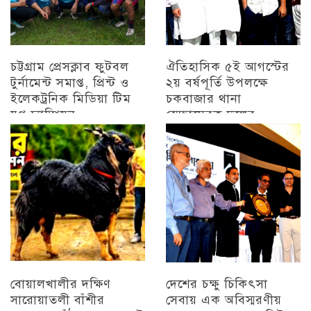
চট্টগ্রাম প্রেসক্লাব ফুটবল
ঐতিহাসিক ৫ই আগস্টের
টুর্নামেন্ট সমাপ্ত, প্রিন্ট ও
২য় বর্ষপূর্তি উপলক্ষে
ইলেকট্রনিক মিডিয়া টিম
চকবাজার থানা
যুগ্ন চ্যাম্পিয়ন
স্বেচ্ছাসেবক দলের
প্রামাণ্যচিত্র প্রদর্শন ও
চট্টগ্রাম
বিজয় মিছিল
চট্টগ্রাম
বোয়ালখালীর দক্ষিণ
দেশের চক্ষু চিকিৎসা
সারোয়াতলী বাঁশীর
সেবায় এক অবিস্মরণীয়