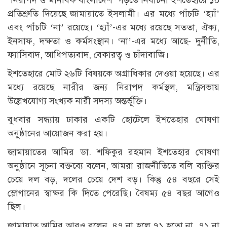
প্রতিশ্রু‌তি দি‌য়ে‌ছে জামায়া‌তে ইসলামী। এর ম‌ধ্যে পাঁচ‌টি ‘হ্যাঁ’
এবং পাঁচ‌টি ‘না’ র‌য়ে‌ছে। ‘হ্যাঁ’-এর ম‌ধ্যে র‌য়ে‌ছে সততা, ঐক্য,
ইনসাফ, দক্ষতা ও কর্মসংস্থান। ‘না’-এর মধ্যে আছে- দুর্নীতি,
ফ্যাসিবাদ, আধিপত্যবাদ, বেকারত্ব ও চাঁদাবাজি।
ইশ‌তেহা‌রে মোট ২৬টি বিষয়কে অগ্রাধিকার দেওয়া হ‌য়ে‌ছে। এর
ম‌ধ্যে র‌য়ে‌ছে নারীর জন্য নিরাপদ কর্মস্থল, ম‌ন্ত্রিসভায়
উল্লেখ‌যোগ্য সংখ্যক নারী সদস্য অন্তর্ভূ‌ক্তি।
বুধবার সন্ধ্যায় ঢাকার একটি হোটেলে ইশতেহার ঘোষণা
অনুষ্ঠানের আয়োজন করা হয়।
জামায়াতের আমির ডা. শফিকুর রহমান ইশতেহার ঘোষণা
অনুষ্ঠানে সূচনা বক্তব্যে বলেন, আমরা রাজনীতিতে বলি ব্যক্তির
চেয়ে দল বড়, দলের চেয়ে দেশ বড়। কিন্তু ৫৪ বছরে সেই
স্লোগানের স্বাক্ষর কি দিতে পেরেছি। বৈষম্য ৫৪ বছর আগেও
ছিল।
জামায়াত আমির আরও ব‌লেন, ৪৭ না হলে ৭১ হতো না, ৭১ না