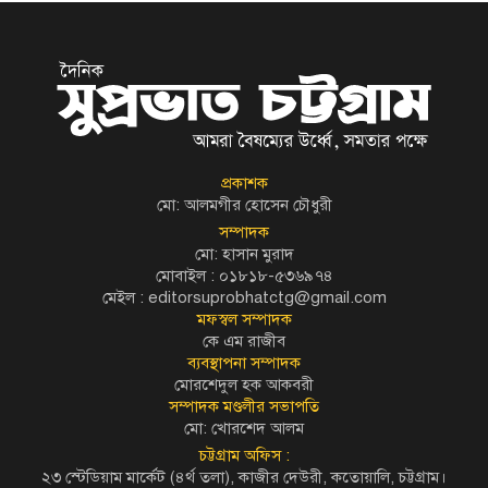
প্রকাশক
মো: আলমগীর হোসেন চৌধুরী
সম্পাদক
মো: হাসান মুরাদ
মোবাইল : ০১৮১৮-৫৩৬৯৭৪
মেইল :
editorsuprobhatctg@gmail.com
মফস্বল সম্পাদক
কে এম রাজীব
ব্যবস্থাপনা সম্পাদক
মোরশেদুল হক আকবরী
সম্পাদক মণ্ডলীর সভাপতি
মো: খোরশেদ আলম
চট্টগ্রাম অফিস :
২৩ স্টেডিয়াম মার্কেট (৪র্থ তলা), কাজীর দেউরী, কতোয়ালি, চট্টগ্রাম।