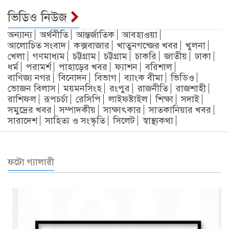
ভিডিও নিউজ
অন্যান্য
অর্থনীতি
আন্তর্জাতিক
আবহাওয়া
আলোচিত সংবাদ
কক্সবাজার
খাতুনগন্জের খবর
খুলনা
খেলা
গণমাধ্যম
চট্টগ্রাম
চট্টগ্রাম
চাকরি
জাতীয়
ঢাকা
ধর্ম
পরামর্শ
পাহাড়ের খবর
ফ্যাশন
বরিশাল
বাণিজ্য নগর
বিনোদন
বিভাগ
ব্যাংক বীমা
ভিডিও
ভোজন বিলাস
ময়মনসিংহ
রংপুর
রাজনীতি
রাজশাহী
রাশিফল
রূপচর্চা
রেসিপি
লাইফষ্টাইল
শিক্ষা
সদাই
সমুদ্রের খবর
সম্পাদকীয়
সাক্ষাৎকার
সাতকানিয়ার খবর
সারাদেশ
সাহিত্য ও সংস্কৃতি
সিলেট
স্বাস্থ্যকথা
ফটো গ্যালারী