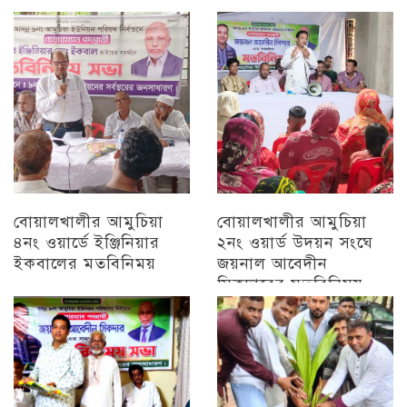
চট্টগ্রাম
চট্টগ্রাম
বোয়ালখালীর আমুচিয়া
বোয়ালখালীর আমুচিয়া
৪নং ওয়ার্ডে ইঞ্জিনিয়ার
২নং ওয়ার্ড উদয়ন সংঘে
ইকবালের মতবিনিময়
জয়নাল আবেদীন
সিকদারের মতবিনিময়
চট্টগ্রাম
অন্যান্য