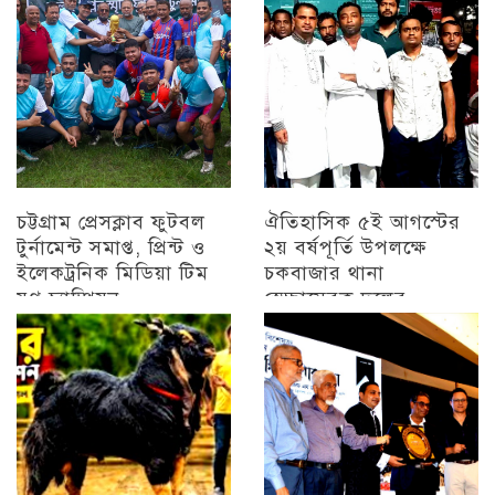
চট্টগ্রাম প্রেসক্লাব ফুটবল
ঐতিহাসিক ৫ই আগস্টের
টুর্নামেন্ট সমাপ্ত, প্রিন্ট ও
২য় বর্ষপূর্তি উপলক্ষে
ইলেকট্রনিক মিডিয়া টিম
চকবাজার থানা
যুগ্ন চ্যাম্পিয়ন
স্বেচ্ছাসেবক দলের
প্রামাণ্যচিত্র প্রদর্শন ও
চট্টগ্রাম
বিজয় মিছিল
চট্টগ্রাম