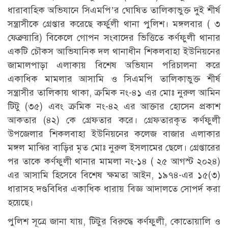
ধারাবাহিক অভিযানে সিএমপি’র ঘোষিত তালিকাভুক্ত দুই শীর্ষ
সন্ত্রাসীকে গ্রেপ্তার করেছে কর্ফুলী থানা পুলিশ। মঙ্গলবার ( ৩
ফেব্রুয়ারি) বিকেলে গোপন সংবাদের ভিত্তিতে কর্ণফুলী থানার
একটি চৌকস আভিযানিক দল থানাধীন শিকলবাহা ইউনিয়নের
জামালপাড়া এলাকায় বিশেষ অভিযান পরিচালনা করে
একাধিক মামলার আসামি ও সিএমপি তালিকাভুক্ত শীর্ষ
সন্ত্রাসীর তালিকায় থাকা, ক্রমিক নং-৪১ এর মোঃ নুরুল আমিন
টিটু (৩৫) এবং ক্রমিক নং-৪২ এর আক্তার হোসেন প্রকাশ
আকতার (৪২) কে গ্রেফতার করে। গ্রেফতারকৃত কর্ণফুলী
উপজেলার শিকলবাহা ইউনিয়নের কলেজ বাজার এলাকার
মঙ্গল মাঝির বাড়ির মৃত মোঃ নুরুল ইসলামের ছেলে। গ্রেপ্তারের
পর তাকে কর্ণফুলী থানার মামলা নং-১৪ ( ২৫ আগস্ট ২০২৪)
এর আসামি হিসেবে বিশেষ ক্ষমতা আইন, ১৯৭৪-এর ১৫(৩)
ধারাসহ দণ্ডবিধির একাধিক ধারায় বিজ্ঞ আদালতে সোপর্দ করা
হয়েছে।
পুলিশ সূত্রে জানা যায়, টিটুর বিরুদ্ধে কর্ণফুলী, কোতোয়ালি ও