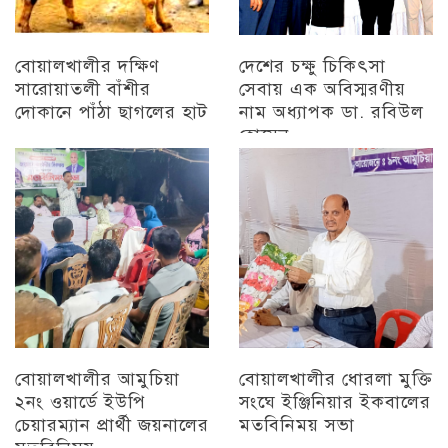
বোয়ালখালীর দক্ষিণ
দেশের চক্ষু চিকিৎসা
সারোয়াতলী বাঁশীর
সেবায় এক অবিস্মরণীয়
দোকানে পাঁঠা ছাগলের হাট
নাম অধ্যাপক ডা. রবিউল
হোসেন
চট্টগ্রাম
চট্টগ্রাম
বোয়ালখালীর আমুচিয়া
বোয়ালখালীর ধোরলা মুক্তি
২নং ওয়ার্ডে ইউপি
সংঘে ইঞ্জিনিয়ার ইকবালের
চেয়ারম্যান প্রার্থী জয়নালের
মতবিনিময় সভা
মতবিনিময়