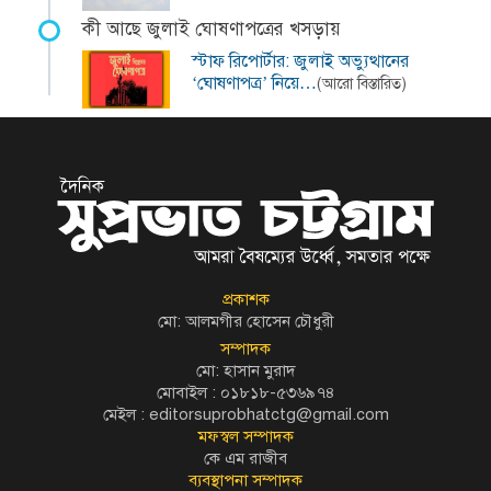
কী আছে জুলাই ঘোষণাপত্রের খসড়ায়
স্টাফ রিপোর্টার: জুলাই অভ্যুত্থানের
‘ঘোষণাপত্র’ নিয়ে…
(আরো বিস্তারিত)
প্রকাশক
মো: আলমগীর হোসেন চৌধুরী
সম্পাদক
মো: হাসান মুরাদ
মোবাইল : ০১৮১৮-৫৩৬৯৭৪
মেইল :
editorsuprobhatctg@gmail.com
মফস্বল সম্পাদক
কে এম রাজীব
ব্যবস্থাপনা সম্পাদক