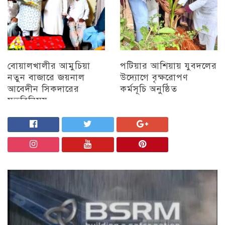
বোয়ালখালীর আমুচিয়া
পটিয়ার আশিয়ায় যুবদলের
নতুন বাজারে জয়নাল
উদ্যোগে বৃক্ষরোপণ
আবেদীন সিকদারের
কর্মসূচি অনুষ্ঠিত
মতবিনিময়
অন্যান্য
চট্টগ্রাম