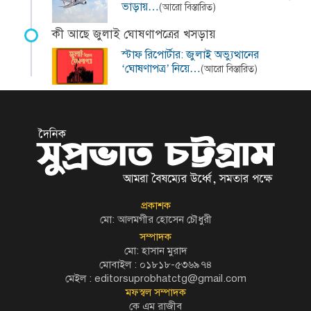
ভাড়ায়…
(আরো বিস্তারিত)
কী আছে জুলাই ঘোষণাপত্রের খসড়ায়
স্টাফ রিপোর্টার: জুলাই অভ্যুত্থানের
‘ঘোষণাপত্র’ নিয়ে…
(আরো বিস্তারিত)
প্রকাশক
মো: আলমগীর হোসেন চৌধুরী
সম্পাদক
মো: হাসান মুরাদ
মোবাইল : ০১৮১৮-৫৩৬৯৭৪
মেইল :
editorsuprobhatctg@gmail.com
মফস্বল সম্পাদক
কে এম রাজীব