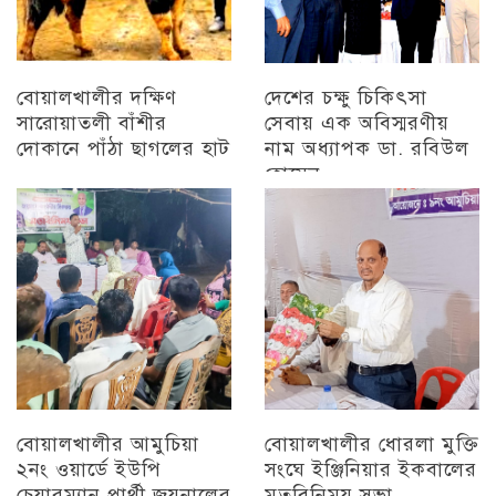
বোয়ালখালীর দক্ষিণ
দেশের চক্ষু চিকিৎসা
সারোয়াতলী বাঁশীর
সেবায় এক অবিস্মরণীয়
দোকানে পাঁঠা ছাগলের হাট
নাম অধ্যাপক ডা. রবিউল
হোসেন
চট্টগ্রাম
চট্টগ্রাম
বোয়ালখালীর আমুচিয়া
বোয়ালখালীর ধোরলা মুক্তি
২নং ওয়ার্ডে ইউপি
সংঘে ইঞ্জিনিয়ার ইকবালের
চেয়ারম্যান প্রার্থী জয়নালের
মতবিনিময় সভা