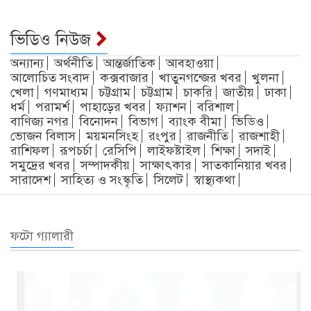
ভিডিও নিউজ
অন্যান্য
অর্থনীতি
আন্তর্জাতিক
আবহাওয়া
আলোচিত সংবাদ
কক্সবাজার
খাতুনগন্জের খবর
খুলনা
খেলা
গণমাধ্যম
চট্টগ্রাম
চট্টগ্রাম
চাকরি
জাতীয়
ঢাকা
ধর্ম
পরামর্শ
পাহাড়ের খবর
ফ্যাশন
বরিশাল
বাণিজ্য নগর
বিনোদন
বিভাগ
ব্যাংক বীমা
ভিডিও
ভোজন বিলাস
ময়মনসিংহ
রংপুর
রাজনীতি
রাজশাহী
রাশিফল
রূপচর্চা
রেসিপি
লাইফষ্টাইল
শিক্ষা
সদাই
সমুদ্রের খবর
সম্পাদকীয়
সাক্ষাৎকার
সাতকানিয়ার খবর
সারাদেশ
সাহিত্য ও সংস্কৃতি
সিলেট
স্বাস্থ্যকথা
ফটো গ্যালারী