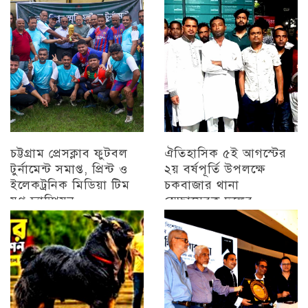
চট্টগ্রাম
চট্টগ্রাম প্রেসক্লাব ফুটবল
ঐতিহাসিক ৫ই আগস্টের
টুর্নামেন্ট সমাপ্ত, প্রিন্ট ও
২য় বর্ষপূর্তি উপলক্ষে
ইলেকট্রনিক মিডিয়া টিম
চকবাজার থানা
যুগ্ন চ্যাম্পিয়ন
স্বেচ্ছাসেবক দলের
প্রামাণ্যচিত্র প্রদর্শন ও
চট্টগ্রাম
বিজয় মিছিল
চট্টগ্রাম