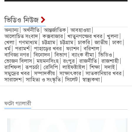
ভিডিও নিউজ
অন্যান্য
অর্থনীতি
আন্তর্জাতিক
আবহাওয়া
আলোচিত সংবাদ
কক্সবাজার
খাতুনগন্জের খবর
খুলনা
খেলা
গণমাধ্যম
চট্টগ্রাম
চট্টগ্রাম
চাকরি
জাতীয়
ঢাকা
ধর্ম
পরামর্শ
পাহাড়ের খবর
ফ্যাশন
বরিশাল
বাণিজ্য নগর
বিনোদন
বিভাগ
ব্যাংক বীমা
ভিডিও
ভোজন বিলাস
ময়মনসিংহ
রংপুর
রাজনীতি
রাজশাহী
রাশিফল
রূপচর্চা
রেসিপি
লাইফষ্টাইল
শিক্ষা
সদাই
সমুদ্রের খবর
সম্পাদকীয়
সাক্ষাৎকার
সাতকানিয়ার খবর
সারাদেশ
সাহিত্য ও সংস্কৃতি
সিলেট
স্বাস্থ্যকথা
ফটো গ্যালারী