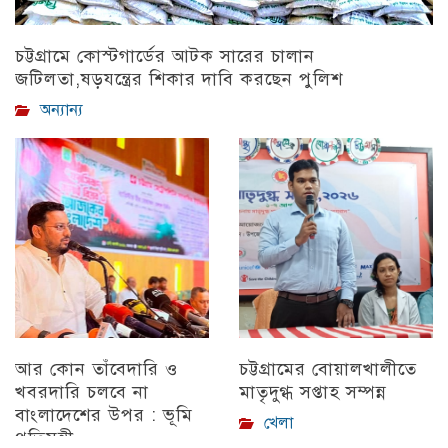
চট্টগ্রামে কোস্টগার্ডের আটক সারের চালান
জটিলতা,ষড়যন্ত্রের শিকার দাবি করছেন পুলিশ
অন্যান্য
আর কোন তাঁবেদারি ও
চট্টগ্রামের বোয়ালখালীতে
খবরদারি চলবে না
মাতৃদুগ্ধ সপ্তাহ সম্পন্ন
বাংলাদেশের উপর : ভূমি
খেলা
প্রতিমন্ত্রী