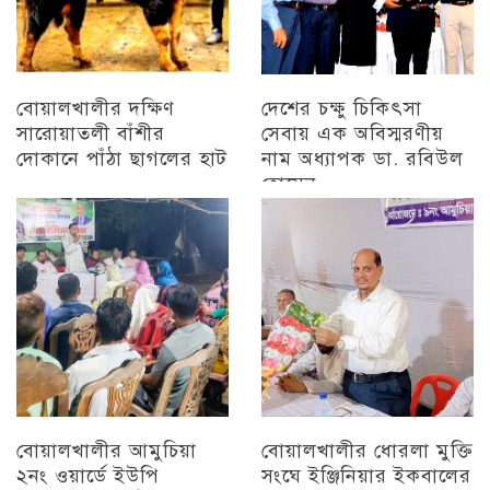
বোয়ালখালীর দক্ষিণ
দেশের চক্ষু চিকিৎসা
সারোয়াতলী বাঁশীর
সেবায় এক অবিস্মরণীয়
দোকানে পাঁঠা ছাগলের হাট
নাম অধ্যাপক ডা. রবিউল
হোসেন
চট্টগ্রাম
চট্টগ্রাম
বোয়ালখালীর আমুচিয়া
বোয়ালখালীর ধোরলা মুক্তি
২নং ওয়ার্ডে ইউপি
সংঘে ইঞ্জিনিয়ার ইকবালের