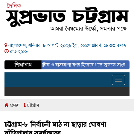
বাংলাদেশ, শনিবার, ৮ আগস্ট ২০২৬ ইং ,
২৪শে শ্রাবণ, ১৪৩৩ বঙ্গাব্দ
রাত ২:০৬
শিরোনাম
রিকল্পিত, আধুনিক ও বাসযোগ্য নগর হিসেবে গড়ে তুলতে সাংবাদিকদের ইতিবাচক 
Toggle
navigat
প্রচ্ছদ
চট্টগ্রাম
চট্টগ্রাম-৮ নির্বাচনী মাঠ না ছাড়ার ঘোষণা
দাঁড়িপাল্লার সমর্থকদের