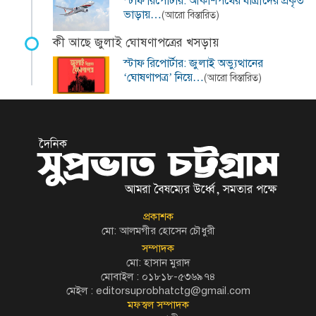
স্টাফ রিপোর্টার: আকাশপথের যাত্রীদের প্রকৃত
ভাড়ায়…
(আরো বিস্তারিত)
কী আছে জুলাই ঘোষণাপত্রের খসড়ায়
স্টাফ রিপোর্টার: জুলাই অভ্যুত্থানের
‘ঘোষণাপত্র’ নিয়ে…
(আরো বিস্তারিত)
প্রকাশক
মো: আলমগীর হোসেন চৌধুরী
সম্পাদক
মো: হাসান মুরাদ
মোবাইল : ০১৮১৮-৫৩৬৯৭৪
মেইল :
editorsuprobhatctg@gmail.com
মফস্বল সম্পাদক