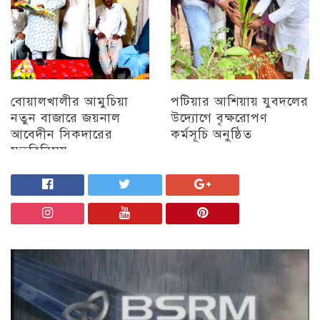
বোয়ালখালীর আমুচিয়া
পটিয়ার আশিয়ায় যুবদলের
নতুন বাজারে জয়নাল
উদ্যোগে বৃক্ষরোপণ
আবেদীন সিকদারের
কর্মসূচি অনুষ্ঠিত
মতবিনিময়
অন্যান্য
চট্টগ্রাম