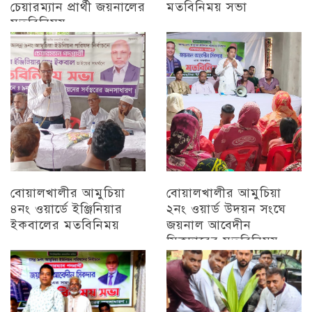
চেয়ারম্যান প্রার্থী জয়নালের
মতবিনিময় সভা
মতবিনিময়
চট্টগ্রাম
চট্টগ্রাম
বোয়ালখালীর আমুচিয়া
বোয়ালখালীর আমুচিয়া
৪নং ওয়ার্ডে ইঞ্জিনিয়ার
২নং ওয়ার্ড উদয়ন সংঘে
ইকবালের মতবিনিময়
জয়নাল আবেদীন
সিকদারের মতবিনিময়
চট্টগ্রাম
অন্যান্য