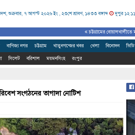
েশ, শুক্রবার, ৭ আগস্ট ২০২৬ ইং ,
২৩শে শ্রাবণ, ১৪৩৩ বঙ্গাব্দ
দুপুর ১২:১
চট্টগ্রামের বোয়ালখালীতে মাতৃদুগ্ধ সপ্ত
বাণিজ্য নগর
চট্টগ্রাম
খাতুনগন্জের খবর
খেলা
বিনোদন
ভিড
া
সিলেট
বরিশাল
ময়মনসিংহ
রংপুর
ন পরিবেশ সংগঠনের তাগাদা নোটিশ