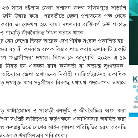
৩ সালে চট্টগ্রাম জেলা প্রশাসন জঙ্গল সলিমপুরে সাড়াশি
 জমি উদ্ধার করে। পরবর্তীতে জেলা প্রশাসনের পক্ষ থেকে
া করায় তা বেদখল হয়ে যায়। দখলদার ব্যক্তিবর্গ উক্ত পাহাড়
় ও পাহাড়ি জীববৈচিত্র্য নিধন করতে থাকে।
পুর যেন দেশের ভিতর আরেক দেশ শীর্ষক সংবাদ প্রকাশিত হয়।
সন্ত্রাসী কর্মকাণ্ড ব্যপক বিস্তার লাভ করায় এলাকাটি একটি
রূপে ‘সন্ত্রাসীদের’ দখলে। বিগত ১৯ জানুয়ারি, ২০২৬ এ ১৯
য় নিহত হন একজন র‌্যাব কর্মকর্তা যা অত্যান্ত দুঃখজনক।
অভিযানে জেলা প্রশাসনের নির্বাহী ম্যাজিস্টে্রটসহ একাধিক
দখলুক্ত করে সন্ত্রসীদের বিরুদ্ধে যথাযথ পদক্ষেপের অভাবে
় কাটা/মোচন ও পাহাড়ী বনভূমি ও জীববৈচিত্র্য ধ্বংস করা
্দেশনা সংশ্লিষ্ট দায়িত্বপ্রাপ্ত কর্তৃপক্ষকে একাধিকবার অবহিত করা
ং ফলশ্রম্নতিতে দেশের আইন শৃঙ্ঘলা পরিস্থিতির চরম অবণতি
চরম অবজ্ঞা ও উদাসিনতার পরিচায়ক।