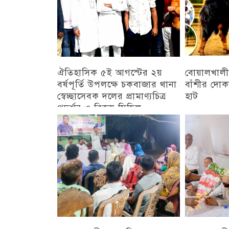
ঐতিহাসিক ৫ই আগস্টের ২য়
বোয়ালখালী
বর্ষপূর্তি উপলক্ষে চকবাজার থানা
বাঁশীর দোক
স্বেচ্ছাসেবক দলের প্রামাণ্যচিত্র
হাট
প্রদর্শন ও বিজয় মিছিল
চট্টগ্রাম
চট্টগ্রাম