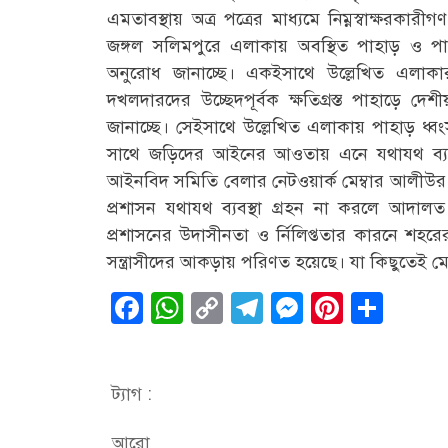
এমতাবস্থায় অত্র পত্রের মাধ্যমে নিম্নস্বাক্ষরক
জঙ্গল সলিমপুরে এলাকায় অবস্থিত পাহাড় ও পাহাড
অনুরোধ জানাচ্ছে। একইসাথে উল্লেখিত এলাকার ব
দখলদারদের উচ্ছেদপূর্বক ক্ষতিগ্রস্ত পাহাড়ে দেশী
জানাচ্ছে। সেইসাথে উল্লেখিত এলাকায় পাহাড় ধ্বংস 
সাথে জড়িদের আইনের আওতায় এনে যথাযথ ব্যবস্থ
আইনবিদ সমিতি বেলার নেটওয়ার্ক মেম্বার আলীউর 
প্রশাসন যথাযথ ব্যবস্থা গ্রহন না করলে আদালত
প্রশাসনের উদাসীনতা ও র্নিলিপ্ততার কারনে শহরের
সন্ত্রাসীদের আকড়ায় পরিণত হয়েছে। যা কিছুতেই মেন
Facebook
WhatsApp
Copy
Telegram
Messenge
Pintere
Sha
Link
ট্যাগ :
আরো