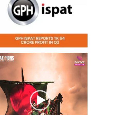
eo
er