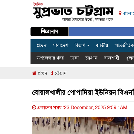
বাংলা
শিরোনাম
প্রচ্ছদ
সারাদেশ
বিভাগ
জাতীয়
আন্তর্জাতিক
উপজেলার খবর
ঢাকা
চট্টগ্রাম
রাজশাহী
খুলন
প্রচ্ছদ
চট্টগ্রাম
বোয়ালখালীর পোপাদিয়া ইউনিয়ন বিএনপ
প্রকাশের সময় :23 December, 2025 9:59 : AM