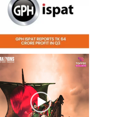
eo
er