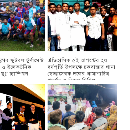
েসক্লাব ফুটবল টুর্নামেন্ট
ঐতিহাসিক ৫ই আগস্টের ২য়
ন্ট ও ইলেকট্রনিক
বর্ষপূর্তি উপলক্ষে চকবাজার থানা
ুগ্ন চ্যাম্পিয়ন
স্বেচ্ছাসেবক দলের প্রামাণ্যচিত্র
প্রদর্শন ও বিজয় মিছিল
চট্টগ্রাম