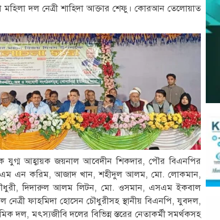
মহিলা দল নেত্রী শাহিদা আক্তার শেফু। কোরআন তেলোয়াত
 যুগ্ম আহ্বায়ক জয়নাল আবেদীন শিকদার, পৌর বিএনপির
তা এম এন করিম, আজাদ খান, শহীদুল আলম, মো. লোকমান,
ন চৌধুরী, দিদারুল আলম লিটন, মো. ওসমান, এসএম ইকবাল
নেত্রী ফাহমিদা হোসেন চৌধুরীসহ স্থানীয় বিএনপি, যুবদল,
রমিক দল, মৎস্যজীবি দলের বিভিন্ন স্তরের নেতাকর্মী সমর্থকসহ