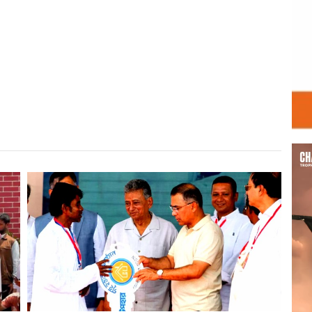
r
st
re
Vid
Play