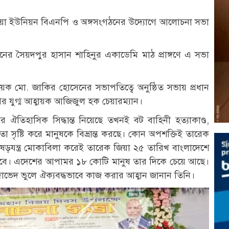
য়া ইউনিয়ন বিএনপি ও অঙ্গসংগঠনের উদ্যোগে আলোচনা সভা
য়নের সৈয়দপুর হাসান শাহিনুর একাডেমি মাঠ প্রাঙ্গণে এ সভা
য়ক মো. জাকির হোসেনের সভাপতিত্বে অনুষ্ঠিত সভায় প্রধান
পির যুগ্ম আহ্বায়ক আজিজুল হক চেয়ারম্যান।
তিহাসিক সিদ্ধান্ত নিয়েছে তখনই বট বাহিনী হত্যাকাণ্ড,
 সৃষ্টি করে মানুষকে বিভ্রান্ত করছে। কোন অপশক্তিই তারেক
ল ষড়যন্ত্র মোকাবিলা করেই তারেক জিয়া ২৫ তারিখ বাংলাদেশে
হবে। এদেশের আপামর ১৮ কোটি মানুষ তার দিকে চেয়ে আছে।
েদাভেদ ভুলে ঐক্যবদ্ধভাবে কাজ করার আহ্বান জানান তিনি।