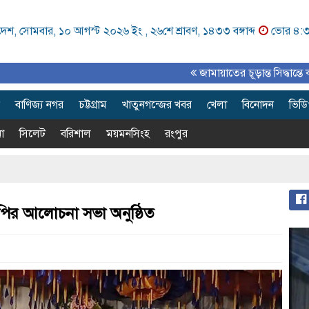
দেশ, সোমবার, ১০ আগস্ট ২০২৬ ইং ,
২৬শে শ্রাবণ, ১৪৩৩ বঙ্গাব্দ
ভোর ৪:
জামায়াতের চূড়ান্ত সিদ্ধান্তে কর্ণেল অলি 
বাণিজ্য নগর
চট্টগ্রাম
খাতুনগন্জের খবর
খেলা
বিনোদন
ভিড
া
সিলেট
বরিশাল
ময়মনসিংহ
রংপুর
ির আলোচনা সভা অনুষ্ঠিত