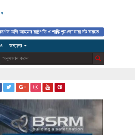
৩৭
আহমদ রাষ্ট্রপতি
শান্তি শৃঙ্খলা যারা নষ্ট করতে চায় তাদের ব্যাপারে সতর্ক থাকতে
িও
অন্যান্য