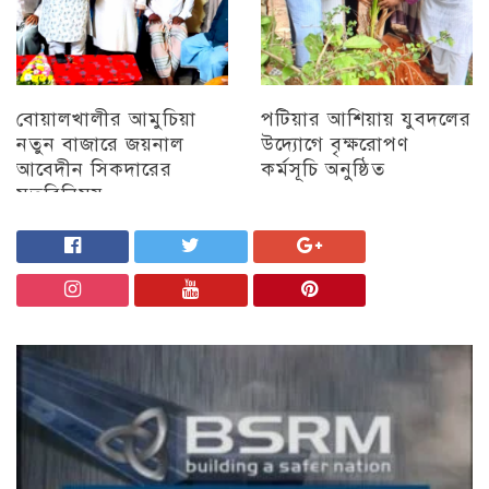
বোয়ালখালীর আমুচিয়া
পটিয়ার আশিয়ায় যুবদলের
নতুন বাজারে জয়নাল
উদ্যোগে বৃক্ষরোপণ
আবেদীন সিকদারের
কর্মসূচি অনুষ্ঠিত
মতবিনিময়
অন্যান্য
চট্টগ্রাম