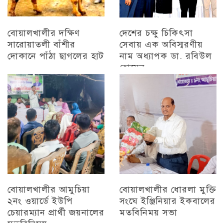
বোয়ালখালীর দক্ষিণ
দেশের চক্ষু চিকিৎসা
সারোয়াতলী বাঁশীর
সেবায় এক অবিস্মরণীয়
দোকানে পাঁঠা ছাগলের হাট
নাম অধ্যাপক ডা. রবিউল
হোসেন
চট্টগ্রাম
চট্টগ্রাম
বোয়ালখালীর আমুচিয়া
বোয়ালখালীর ধোরলা মুক্তি
২নং ওয়ার্ডে ইউপি
সংঘে ইঞ্জিনিয়ার ইকবালের
চেয়ারম্যান প্রার্থী জয়নালের
মতবিনিময় সভা