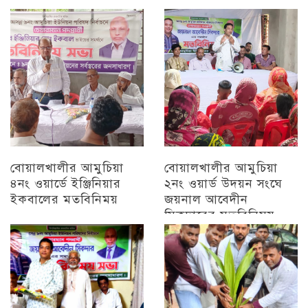
মতবিনিময়
চট্টগ্রাম
চট্টগ্রাম
বোয়ালখালীর আমুচিয়া
বোয়ালখালীর আমুচিয়া
৪নং ওয়ার্ডে ইঞ্জিনিয়ার
২নং ওয়ার্ড উদয়ন সংঘে
ইকবালের মতবিনিময়
জয়নাল আবেদীন
সিকদারের মতবিনিময়
চট্টগ্রাম
অন্যান্য