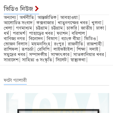
ভিডিও নিউজ
অন্যান্য
অর্থনীতি
আন্তর্জাতিক
আবহাওয়া
আলোচিত সংবাদ
কক্সবাজার
খাতুনগন্জের খবর
খুলনা
খেলা
গণমাধ্যম
চট্টগ্রাম
চট্টগ্রাম
চাকরি
জাতীয়
ঢাকা
ধর্ম
পরামর্শ
পাহাড়ের খবর
ফ্যাশন
বরিশাল
বাণিজ্য নগর
বিনোদন
বিভাগ
ব্যাংক বীমা
ভিডিও
ভোজন বিলাস
ময়মনসিংহ
রংপুর
রাজনীতি
রাজশাহী
রাশিফল
রূপচর্চা
রেসিপি
লাইফষ্টাইল
শিক্ষা
সদাই
সমুদ্রের খবর
সম্পাদকীয়
সাক্ষাৎকার
সাতকানিয়ার খবর
সারাদেশ
সাহিত্য ও সংস্কৃতি
সিলেট
স্বাস্থ্যকথা
ফটো গ্যালারী