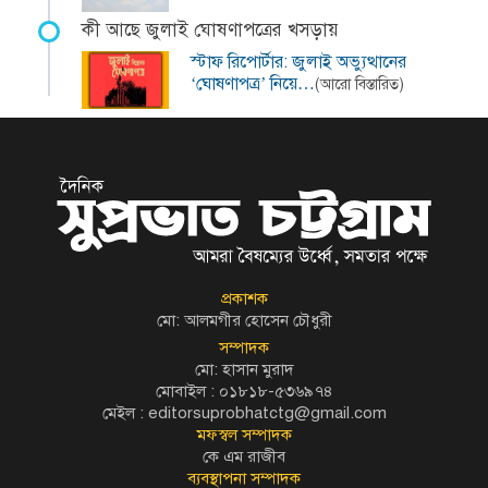
কী আছে জুলাই ঘোষণাপত্রের খসড়ায়
স্টাফ রিপোর্টার: জুলাই অভ্যুত্থানের
‘ঘোষণাপত্র’ নিয়ে…
(আরো বিস্তারিত)
প্রকাশক
মো: আলমগীর হোসেন চৌধুরী
সম্পাদক
মো: হাসান মুরাদ
মোবাইল : ০১৮১৮-৫৩৬৯৭৪
মেইল :
editorsuprobhatctg@gmail.com
মফস্বল সম্পাদক
কে এম রাজীব
ব্যবস্থাপনা সম্পাদক