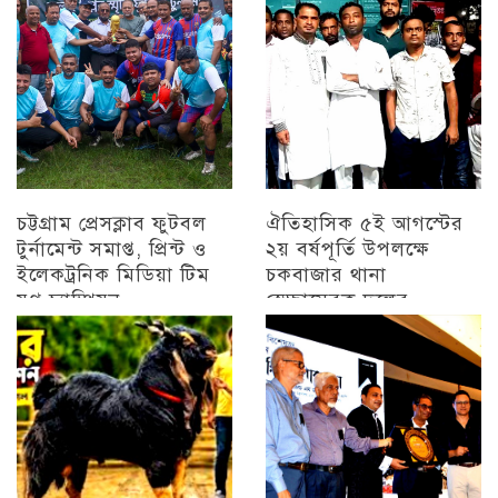
চট্টগ্রাম প্রেসক্লাব ফুটবল
ঐতিহাসিক ৫ই আগস্টের
টুর্নামেন্ট সমাপ্ত, প্রিন্ট ও
২য় বর্ষপূর্তি উপলক্ষে
ইলেকট্রনিক মিডিয়া টিম
চকবাজার থানা
যুগ্ন চ্যাম্পিয়ন
স্বেচ্ছাসেবক দলের
প্রামাণ্যচিত্র প্রদর্শন ও
চট্টগ্রাম
বিজয় মিছিল
চট্টগ্রাম