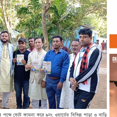
Vid
Play
 পক্ষে ভোট কামনা করে ৯নং ওয়ার্ডের বিভিন্ন পাড়া ও বাড়ি