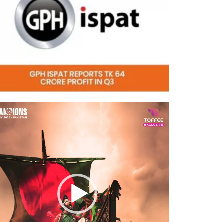
eo
er