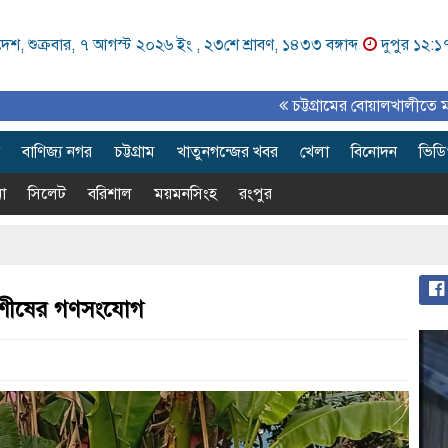
েশ, শুক্রবার, ৭ আগস্ট ২০২৬ ইং ,
২৩শে শ্রাবণ, ১৪৩৩ বঙ্গাব্দ
দুপুর ১২:১
চট্টগ্রামের বোয়ালখালীতে মাতৃদুগ্ধ সপ্তাহ 
বাণিজ্য নগর
চট্টগ্রাম
খাতুনগন্জের খবর
খেলা
বিনোদন
ভিড
া
সিলেট
বরিশাল
ময়মনসিংহ
রংপুর
র শীষের গণসংযোগ