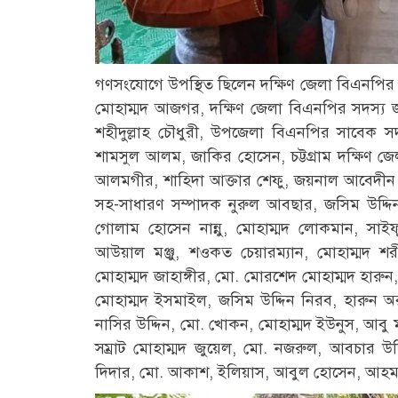
গণসংযোগে উপস্থিত ছিলেন দক্ষিণ জেলা বিএনপির
মোহাম্মদ আজগর, দক্ষিণ জেলা বিএনপির সদস্য 
শহীদুল্লাহ চৌধুরী, উপজেলা বিএনপির সাবেক সদস
শামসুল আলম, জাকির হোসেন, চট্টগ্রাম দক্ষিণ জ
আলমগীর, শাহিদা আক্তার শেফু, জয়নাল আবেদীন স
সহ-সাধারণ সম্পাদক নুরুল আবছার, জসিম উদ্দি
গোলাম হোসেন নান্নু, মোহাম্মদ লোকমান, সাইফুদ
আউয়াল মঞ্জু, শওকত চেয়ারম্যান, মোহাম্মদ শ
মোহাম্মদ জাহাঙ্গীর, মো. মোরশেদ মোহাম্মদ হারু
মোহাম্মদ ইসমাইল, জসিম উদ্দিন নিরব, হারুন 
নাসির উদ্দিন, মো. খোকন, মোহাম্মদ ইউনুস, আবু ম
সম্রাট মোহাম্মদ জুয়েল, মো. নজরুল, আবচার উ
দিদার, মো. আকাশ, ইলিয়াস, আবুল হোসেন, আহমদ ন