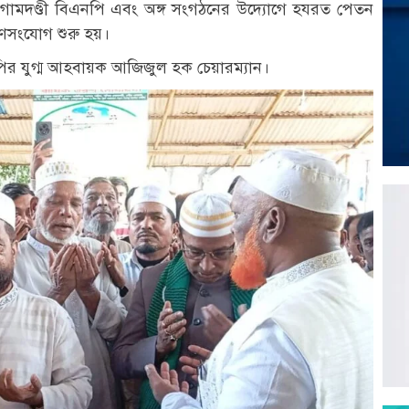
 গোমদণ্ডী বিএনপি এবং অঙ্গ সংগঠনের উদ্যােগে হযরত পেতন
গণসংযোগ শুরু হয়।
নপির যুগ্ম আহবায়ক আজিজুল হক চেয়ারম্যান।