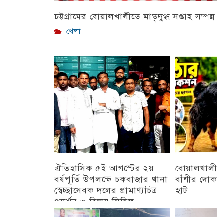
চট্টগ্রামের বোয়ালখালীতে মাতৃদুগ্ধ সপ্তাহ সম্পন্ন
খেলা
ঐতিহাসিক ৫ই আগস্টের ২য়
বোয়ালখালী
বর্ষপূর্তি উপলক্ষে চকবাজার থানা
বাঁশীর দোক
স্বেচ্ছাসেবক দলের প্রামাণ্যচিত্র
হাট
প্রদর্শন ও বিজয় মিছিল
চট্টগ্রাম
চট্টগ্রাম