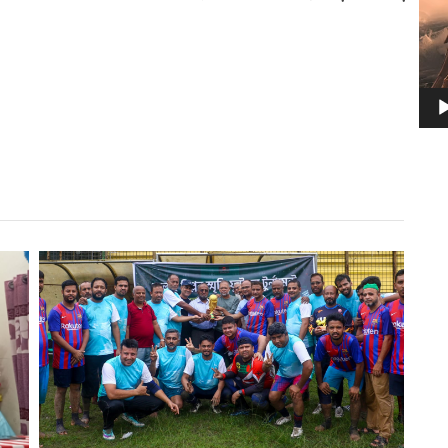
r
st
re