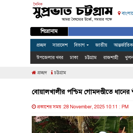
বাংলাদ
শিরোনাম
প্রচ্ছদ
সারাদেশ
বিভাগ
জাতীয়
আন্তর্জাতিক
উপজেলার খবর
ঢাকা
চট্টগ্রাম
রাজশাহী
খুলন
প্রচ্ছদ
চট্টগ্রাম
বোয়ালখালীর পশ্চিম গোমদণ্ডীতে ধানে
প্রকাশের সময় :28 November, 2025 10:11 : PM