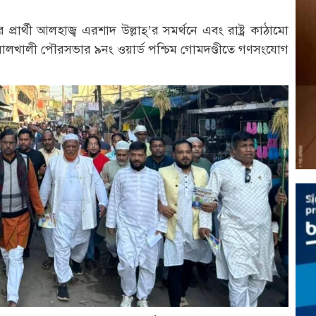
রার্থী আলহাজ্ব এরশাদ উল্লাহ্’র সমর্থনে এবং রাষ্ট্র কাঠামো
বোয়ালখালী পৌরসভার ৯নং ওয়ার্ড পশ্চিম গোমদণ্ডীতে গণসংযোগ