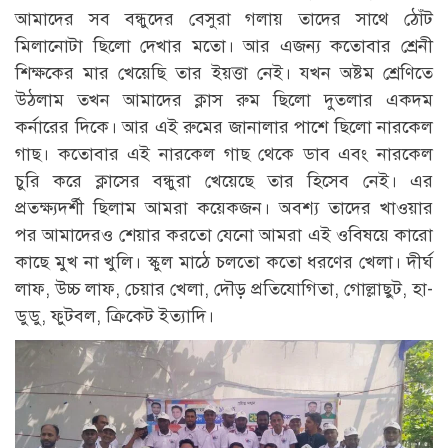
আমাদের সব বন্ধুদের বেসুরা গলায় তাদের সাথে ঠোঁট
মিলানোটা ছিলো দেখার মতো। আর এজন্য কতোবার শ্রেনী
শিক্ষকের মার খেয়েছি তার ইয়ত্তা নেই। যখন অষ্টম শ্রেণিতে
উঠলাম তখন আমাদের ক্লাস রুম ছিলো দুতলার একদম
কর্নারের দিকে। আর এই রুমের জানালার পাশে ছিলো নারকেল
গাছ। কতোবার এই নারকেল গাছ থেকে ডাব এবং নারকেল
চুরি করে ক্লাসের বন্ধুরা খেয়েছে তার হিসেব নেই। এর
প্রতক্ষ্যদর্শী ছিলাম আমরা কয়েকজন। অবশ্য তাদের খাওয়ার
পর আমাদেরও শেয়ার করতো যেনো আমরা এই ওবিষয়ে কারো
কাছে মুখ না খুলি। স্কুল মাঠে চলতো কতো ধরণের খেলা। দীর্ঘ
লাফ, উচ্চ লাফ, চেয়ার খেলা, দৌড় প্রতিযোগিতা, গোল্লাছুট, হা-
ডুডু, ফুটবল, ক্রিকেট ইত্যাদি।