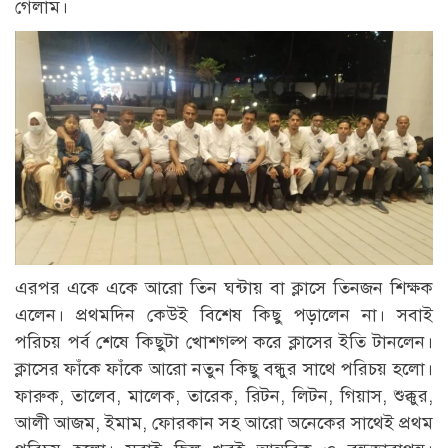
গেলাম।
এরপর একে একে আরো তিন ঘন্টায় বা ক্লাসে তিনজন শিক্ষক
এলেন। প্রথমদিন কেউই বিশেষ কিছু পড়ালেন না। সবাই
পরিচয় পর্ব শেষে কিছুটা খোশগল্প করে ক্লাসের ইতি টানলেন।
ক্লাসের ফাঁকে ফাঁকে আরো নতুন কিছু বন্ধুর সাথে পরিচয় হলো।
ফারুক, তালেব, মালেক, তারেক, রিটন, লিটন, গিয়াস, শুক্কুর,
আলী আজম, ইমাম, ফোরকান সহ আরো অনেকের সাথেই প্রথম