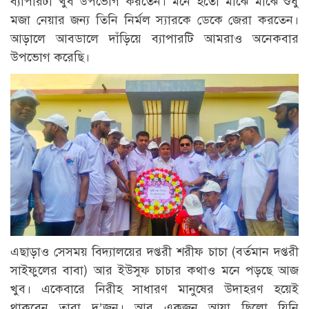
ব্যাপারটা খুব উপভোগ করতেন। মনে হতো মাঝে মাঝে শুধু
মজা নেয়ার জন্য তিনি নির্মল স্যারকে ডেকে জেরা করতেন।
আড়ালে আবডালে দাঁড়িয়ে ব্যাপারটি আমরাও অনেকবার
উপভোগ করেছি।
এছাড়াও সেসময় বিদ্যালয়ের দপ্তরী শরীফ চাচা (বর্তমান দপ্তরী
সাইফুলের বাবা) আর ইউসুফ চাচার কথাও মনে পড়ছে আজ
খুব। একেবারে নিরীহ সাধারণ মানুষের উদাহরণ হয়েই
থাকবেন তারা দু’জন। আর একজন আয়া ছিলো যিনি