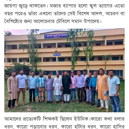
জায়গা জুড়ে থাকতেন। মজার ব্যাপার হলো স্কুল ত্যাগের এতো
বছর পরেও তাঁরা এখনো তাঁদের সেই বিশেষ আদল, আচরণ বা
বৈশিষ্ট্যের জন্য আলোচনার টেবিলে সমান উপাদেয়।
আমাদের প্রত্যেকটি শিক্ষকই ছিলেন ইউনিক।কারো কথা বলার
ধরন, কারো পড়ানোর ধরন, কারো হাঁটার ধরন, কারো হাসির