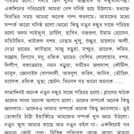
পরিচয় হলো। সবাই ছিল খুবই আন্তরিক ও বন্ধুভাবাপন্ন।
একদিনের পরিচয়েই আমরা বেশ ঘনিষ্ঠ হয়ে উঠলাম। মধ্যাহ্ন
বিরতির সময় আমরা অনেক গল্প করলাম। আমাদের মধ্যে
সম্পর্ক আরো ঘনিষ্ঠ হলো।আরো কিছু নতুন বন্ধুর সাথে পরিচয়
হলো অদম সাইফুল, চার্চিল, হাবিব, নজরুল, ইমাম হোসেন,
মহিউদ্দিন, খাইরুল বশর, নেছার খুলু, শুক্কুর, হায়দার আলী,
নেতা তাহের, কাউছার, সাজু বড়ুয়া, মন্জুর, তারেক, করিম,
সন্তোষ, রিগ্যান, যদু, রফিক, তাহের, সেলিম, দেলোয়ার, বশর,
দিলীপ, বকতেয়ার, নয়ন বড়ুয়া, সমীরন জলদাশ, কৌটিল,
মাবুদ, জোনাইদ বোগদাদী, আবদুল, ফরিদ, আনিস, তৌহিদ,
মালেক, রফিক, মুছা, ছোটন, বিনোদ সহ আরো অনেকে……
সারাদিনই অনেক নতুন বন্ধুর সাথে পরিচয় হলো। ক্লাসের ফাঁকে
তাদের সাথে অনেক আলাপ হলো। তাদের সম্পর্কে অনেক কিছু
জানলাম। তাদেরও আমার সম্পর্কে অনেক কিছু জানালাম। তুই
তোকারি ঠাট্টা ইয়ার্কিতে আমাদের সম্পর্ক খুব জমে উঠলো।
নতুন স্কুল আমার কাছে আর নতুন রইল না। একদিনেই সব
জড়তা কেটে গেল। বিভিন্ন পরিবেশ থেকে আাসা আমরা