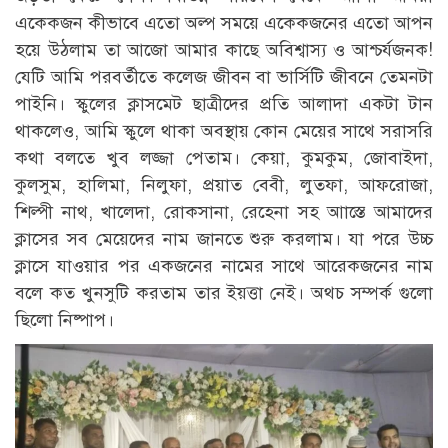
একেকজন কীভাবে এতো অল্প সময়ে একেকজনের এতো আপন
হয়ে উঠলাম তা আজো আমার কাছে অবিশ্বাস্য ও আশ্চর্যজনক!
যেটি আমি পরবর্তীতে কলেজ জীবন বা ভার্সিটি জীবনে তেমনটা
পাইনি। স্কুলের ক্লাসমেট ছাত্রীদের প্রতি আলাদা একটা টান
থাকলেও, আমি স্কুলে থাকা অবস্থায় কোন মেয়ের সাথে সরাসরি
কথা বলতে খুব লজ্জা পেতাম। কেয়া, কুমকুম, জোবাইদা,
কুলসুম, হালিমা, নিলুফা, প্রয়াত বেবী, লুতফা, আফরোজা,
শিল্পী নাথ, খালেদা, রোকসানা, রেহেনা সহ আাস্তে আমাদের
ক্লাসের সব মেয়েদের নাম জানতে শুরু করলাম। যা পরে উচ্চ
ক্লাসে যাওয়ার পর একজনের নামের সাথে আরেকজনের নাম
বলে কত খুনসুটি করতাম তার ইয়ত্তা নেই। অথচ সম্পর্ক গুলো
ছিলো নিষ্পাপ।