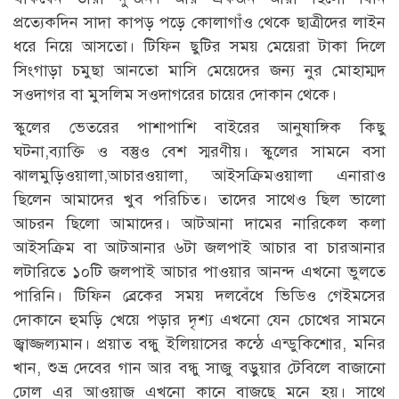
প্রত্যেকদিন সাদা কাপড় পড়ে কোলাগাঁও থেকে ছাত্রীদের লাইন
ধরে নিয়ে আসতো। টিফিন ছুটির সময় মেয়েরা টাকা দিলে
সিংগাড়া চমুছা আনতো মাসি মেয়েদের জন্য নুর মোহাম্মদ
সওদাগর বা মুসলিম সওদাগরের চায়ের দোকান থেকে।
স্কুলের ভেতরের পাশাপাশি বাইরের আনুষাঙ্গিক কিছু
ঘটনা,ব্যাক্তি ও বস্তুও বেশ স্মরণীয়। স্কুলের সামনে বসা
ঝালমুড়িওয়ালা,আচারওয়ালা, আইসক্রিমওয়ালা এনারাও
ছিলেন আমাদের খুব পরিচিত। তাদের সাথেও ছিল ভালো
আচরন ছিলো আমাদের। আটআনা দামের নারিকেল কলা
আইসক্রিম বা আটআনার ৬টা জলপাই আচার বা চারআনার
লটারিতে ১০টি জলপাই আচার পাওয়ার আনন্দ এখনো ভুলতে
পারিনি। টিফিন ব্রেকের সময় দলবেঁধে ভিডিও গেইমসের
দোকানে হুমড়ি খেয়ে পড়ার দৃশ্য এখনো যেন চোখের সামনে
জ্বাজ্জল্যমান। প্রয়াত বন্ধু ইলিয়াসের কন্ঠে এন্ডুকিশোর, মনির
খান, শুভ্র দেবের গান আর বন্ধু সাজু বড়ুয়ার টেবিলে বাজানো
ঢোল এর আওয়াজ এখনো কানে বাজছে মনে হয়। সাথে