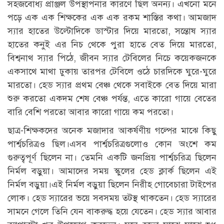
সহজবোধ্য প্রাঞ্জল উপস্থাপনার কারণে ছিল অনন্য। এখনো মনে
পড়ে এক এক শিক্ষকের এক এক রকম শাস্তির কথা। আমজাদ
স্যার হাতের উল্টোদিকে ডাস্টার দিয়ে মারতো, সন্তোষ স্যার
হাতের কনুই এর নিচ থেকে পুরা হাতে বেত দিয়ে মারতো,
বিশ্বনাথ স্যার পিঠে, জীবন স্যার টেবিলের নিচে কয়েকজনকে
একসাথে মাথা ঢুকায় তারপর টেবিলে ওঠে চারদিকে ঘুরে-ঘুরে
মারতো। হেড স্যার প্রথম বেঞ্চ থেকে সবাইকে বেত দিয়ে মারা
শুরু করতো একদম শেষ বেঞ্চ পর্যন্ত, এতে কারো গায়ে বেতের
বারি বেশি পরতো আবার কারো গায়ে কম পরতো।
ছাত্র-শিক্ষকদের অনেক মজাদার আকর্ষণীয় গল্পের মাঝে কিছু
পার্শ্বচরিত্রও ছিল।এসব পার্শ্বচরিত্রগুলোও কোন অংশে কম
গুরুত্বপূর্ণ ছিলেন না। তেমনি একটি জনপ্রিয় পার্শ্বচরিত্র ছিলেন
নির্মল বড়ুয়া। আমাদের সময় স্কুলের হেড ক্লার্ক ছিলেন এই
নির্মল বড়ুয়া।এই নির্মল বড়ুয়া ছিলেন নিরীহ গোবেচারা টাইপের
লোক। হেড স্যারের ভয়ে সবসময় তটস্থ থাকতেন। হেড স্যারের
সামনে গেলে তিনি যেন বাকরুদ্ধ হয়ে যেতেন। হেড স্যার আবার