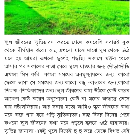
স্কুল জীবনের স্মৃতিচারণ করতে গেলে কমবেশি সবারই বুক
থেকে দীর্ঘশ্বাস ঝরে। আহ্ এখনো মাঝে মাঝে ঘুম থেকে উঠে
মনে হয় আমরা এখনো স্কুলেই পড়ছি। সকালে মক্তব থেকে
আসার পর সকালের নাস্তা সেরে স্কুলে যাওয়ার জন্য দৌড়াদৌড়ি
এখনো মিস করি। কারো সময়ের অবমূল্যায়নের জন্য, কারো
ফেলে আসা সে সময়ের জন্য,কারো বন্ধু -বান্ধবের জন্য,কারো
শিক্ষক -শিক্ষিকাদের জন্য।স্কুল জীবনের কথা উঠলে কেউ করেন
আক্ষেপ,কেউ করেন অনুশোচনা কেউ বা মনের অজান্তে ভেসে
যায় নষ্টালজিয়ায়। আর সবার মতো আমিও স্কুল জীবনের কথা
মনে করে প্রায় হয়ে পড়ি স্মৃতিকাতর। ব্যস্ত বিষন্ন দিনের শেষে
কখনো স্কুল জীবনের কথা মনে পড়লে হৃদয়ে ওঠে হাহাকার।
স্মৃতির জানালা একটু খুলে দিতেই হু হু করে ঢোকে বিগত সেই