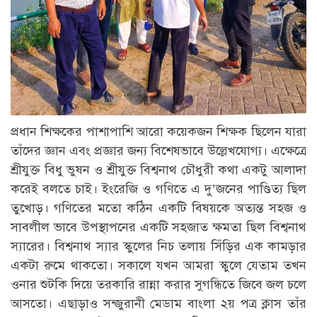
প্রধান শিক্ষকের পাশাপাশি আরো কয়েকজন শিক্ষক ছিলেন যারা
তাঁদের জ্ঞান এবং প্রজ্ঞার জন্য বিশেষভাবে উল্লেখযোগ্য। এক্ষেত্রে
শ্রীযুক্ত বিধু ভুষন ও শ্রীযুক্ত বিশ্বনাথ চৌধুরী কথা একটু আলাদা
করেই বলতে চাই। ইংরেজি ও গণিতে এ দু’জনের পাণ্ডিত্য ছিল
তুখোড়। গণিতের মতো কঠিন একটি বিষয়কে অত্যন্ত সহজ ও
সাবলীল ভাবে উপস্থাপনের একটি সহজাত ক্ষমতা ছিল বিশ্বনাথ
স্যারের। বিশ্বনাথ স্যার স্কুলের নিচ তলায় সিঁড়ির এক কামড়ার
একটা রুমে থাকতো। সকালে যখন আমরা স্কুলে যেতাম তখন
ওনার শুটকি দিয়ে তরকারি রান্না করার সুগন্ধিতে জিবে জল চলে
আসতো। এছাড়াও সন্জুরানী মেডাম বাংলা ২য় পত্র ক্লাস তাঁর