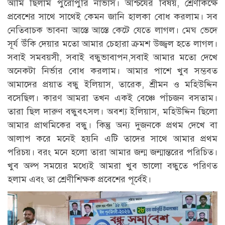
আমি ছিলাম পুরোপুরি নার্ভাস। আশ্চর্যের বিষয়, শ্রেণীকক্ষে
প্রবেশের সাথে সাথেই কেমন জানি হালকা বোধ করলাম। সব
নেতিবাচক ভাবনা আস্তে আস্তে কেটে যেতে লাগল। মেঘ ভেদে
সূর্য উঁকি দেয়ার মতো আমার চেহারা ক্রমশ উজ্জ্বল হতে লাগল।
সবাই সমবয়সী, সবাই বন্ধুভাবাপন,সবাই আমার মতো দেখে
অনেকটা নির্ভার বোধ করলাম। আমার পাশে খুব সম্ভবত
আমাদের প্রয়াত বন্ধু ইলিয়াস, তারেক, শ্রীমন ও মহিউদ্দিন
বসেছিল। কারণ আমরা তখন একই বেঞ্চে পাঁচজন বসতাম।
তারা ছিল দারুণ বন্ধুবৎসল। অবশ্য ইলিয়াস, মহিউদ্দিন ছিলো
আমার প্রাথমিকের বন্ধু। কিন্তু অন্য দুজনকে প্রথম দেখে বা
আলাপ করে মনেই হয়নি এটি তাদের সাথে আমার প্রথম
পরিচয়। বরং মনে হলো তারা আমার জন্ম জন্মান্তরের পরিচিত।
খুব অল্প সময়ের মধ্যেই আমরা খুব ভালো বন্ধুতে পরিণত
হলাম এবং তা শ্রেণীশিক্ষক প্রবেশের পূর্বেই।