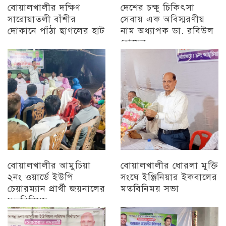
বোয়ালখালীর দক্ষিণ
দেশের চক্ষু চিকিৎসা
সারোয়াতলী বাঁশীর
সেবায় এক অবিস্মরণীয়
দোকানে পাঁঠা ছাগলের হাট
নাম অধ্যাপক ডা. রবিউল
হোসেন
চট্টগ্রাম
চট্টগ্রাম
বোয়ালখালীর আমুচিয়া
বোয়ালখালীর ধোরলা মুক্তি
২নং ওয়ার্ডে ইউপি
সংঘে ইঞ্জিনিয়ার ইকবালের
চেয়ারম্যান প্রার্থী জয়নালের
মতবিনিময় সভা
মতবিনিময়
চট্টগ্রাম
চট্টগ্রাম