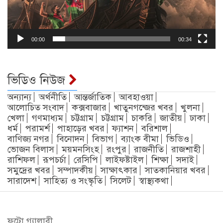
00:00
00:34
ভিডিও নিউজ
অন্যান্য
অর্থনীতি
আন্তর্জাতিক
আবহাওয়া
আলোচিত সংবাদ
কক্সবাজার
খাতুনগন্জের খবর
খুলনা
খেলা
গণমাধ্যম
চট্টগ্রাম
চট্টগ্রাম
চাকরি
জাতীয়
ঢাকা
ধর্ম
পরামর্শ
পাহাড়ের খবর
ফ্যাশন
বরিশাল
বাণিজ্য নগর
বিনোদন
বিভাগ
ব্যাংক বীমা
ভিডিও
ভোজন বিলাস
ময়মনসিংহ
রংপুর
রাজনীতি
রাজশাহী
রাশিফল
রূপচর্চা
রেসিপি
লাইফষ্টাইল
শিক্ষা
সদাই
সমুদ্রের খবর
সম্পাদকীয়
সাক্ষাৎকার
সাতকানিয়ার খবর
সারাদেশ
সাহিত্য ও সংস্কৃতি
সিলেট
স্বাস্থ্যকথা
ফটো গ্যালারী