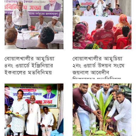
বোয়ালখালীর আমুচিয়া
বোয়ালখালীর আমুচিয়া
৪নং ওয়ার্ডে ইঞ্জিনিয়ার
২নং ওয়ার্ড উদয়ন সংঘে
ইকবালের মতবিনিময়
জয়নাল আবেদীন
সিকদারের মতবিনিময়
চট্টগ্রাম
অন্যান্য