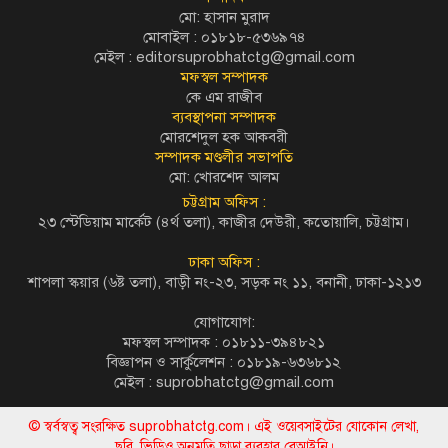
মো: হাসান মুরাদ
মোবাইল : ০১৮১৮-৫৩৬৯৭৪
মেইল :
editorsuprobhatctg@gmail.com
মফস্বল সম্পাদক
কে এম রাজীব
ব্যবস্থাপনা সম্পাদক
মোরশেদুল হক আকবরী
সম্পাদক মণ্ডলীর সভাপতি
মো: খোরশেদ আলম
চট্টগ্রাম অফিস :
২৩ স্টেডিয়াম মার্কেট (৪র্থ তলা), কাজীর দেউরী, কতোয়ালি, চট্টগ্রাম।
ঢাকা অফিস :
শাপলা স্কয়ার (৬ষ্ট তলা), বাড়ী নং-২৩, সড়ক নং ১১, বনানী, ঢাকা-১২১৩
যোগাযোগ:
মফস্বল সম্পাদক : ০১৮১১-৩৯৪৮২১
বিজ্ঞাপন ও সার্কুলেশন : ০১৮১৯-৬৩৬৮১২
মেইল :
suprobhatctg@gmail.com
© স্বর্বস্বত্ব সংরক্ষিত suprobhatctg.com। এই ওয়েবসাইটের যোকোন লেখা,
ছবি, ভিডিও অনুমতি ছাড়া ব্যবহার বেআইনি।