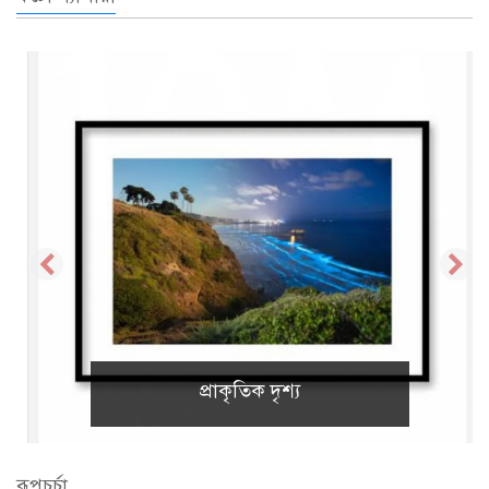
প্রাকৃতিক দৃশ্য
রূপচর্চা