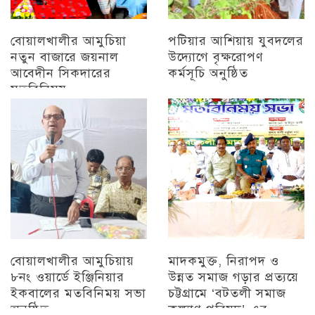
বোয়ালখালীর আমুচিয়া
পটিয়ার আশিয়ায় যুবদলের
নতুন বাজারে জয়নাল
উদ্যোগে বৃক্ষরোপণ
আবেদীন সিকদারের
কর্মসূচি অনুষ্ঠিত
মতবিনিময়
অন্যান্য
চট্টগ্রাম
বোয়ালখালীর আমুচিয়ায়
মাদকমুক্ত, নিরাপদ ও
৮নং ওয়ার্ডে ইঞ্জিনিয়ার
উন্নত সমাজ গড়ার প্রত্যয়ে
ইকবালের মতবিনিময় সভা
চট্টগ্রামে ‘বটতলী সমাজ
অনুষ্ঠিত
কল্যাণ পরিষদ’-এর