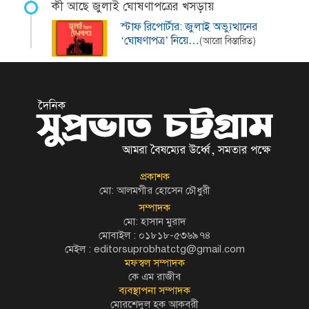
কী আছে জুলাই ঘোষণাপত্রের খসড়ায়
স্টাফ রিপোর্টার: জুলাই অভ্যুত্থানের
‘ঘোষণাপত্র’ নিয়ে…
(আরো বিস্তারিত)
প্রকাশক
মো: আলমগীর হোসেন চৌধুরী
সম্পাদক
মো: হাসান মুরাদ
মোবাইল : ০১৮১৮-৫৩৬৯৭৪
মেইল :
editorsuprobhatctg@gmail.com
মফস্বল সম্পাদক
কে এম রাজীব
ব্যবস্থাপনা সম্পাদক
মোরশেদুল হক আকবরী