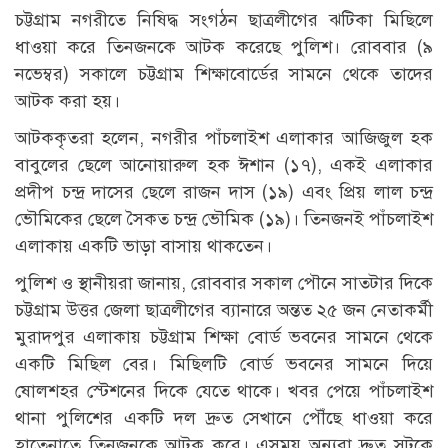
চট্টগ্রাম নগরীতে নিষিদ্ধ সংগঠন ছাত্রলীগের ঝটিকা মিছিলে
ধাওয়া করে তিনজনকে আটক করেছে পুলিশ। রোববার (৯
নভেম্বর) সকালে চট্টগ্রাম শিক্ষাবোর্ডের সামনে থেকে তাদের
আটক করা হয়।
আটককৃতরা হলেন, নগরীর পাঁচলাইশ এলাকার আজিজুল হক
বাবুলের ছেলে আনোয়ারুল হক ঈশান (১৭), একই এলাকার
প্রদীপ চন্দ্র দাসের ছেলে রাজন দাস (১৯) এবং প্রিয় লাল চন্দ্র
ভৌমিকের ছেলে সৈকত চন্দ্র ভৌমিক (১৯)। তিনজনই পাঁচলাইশ
এলাকায় একটি ভাড়া বাসায় থাকতেন।
পুলিশ ও স্থানীয়রা জানায়, রোববার সকাল পৌনে সাতটার দিকে
চট্টগ্রাম উত্তর জেলা ছাত্রলীগের ব্যানারে অন্তত ২৫ জন নেতাকর্মী
মুরাদপুর এলাকায় চট্টগ্রাম শিক্ষা বোর্ড ভবনের সামনে থেকে
একটি মিছিল বের। মিছিলটি বোর্ড ভবনের সামনে দিয়ে
ষোলশহর স্টেশনের দিকে যেতে থাকে। খবর পেয়ে পাঁচলাইশ
থানা পুলিশের একটি দল দ্রুত সেখানে পৌঁছে ধাওয়া করে
হাতেনাতে তিনজনকে আটক করে। এসময় অন্যরা দ্রুত সটকে