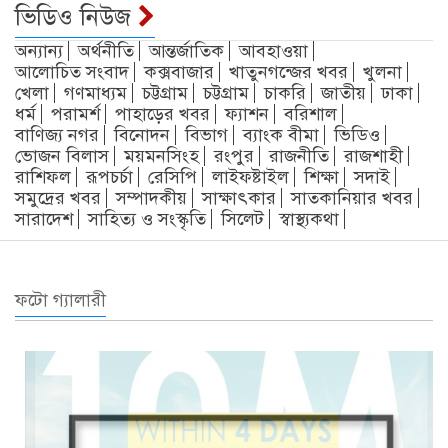
ভিডিও নিউজ
অন্যান্য
অর্থনীতি
আন্তর্জাতিক
আবহাওয়া
আলোচিত সংবাদ
কক্সবাজার
খাতুনগন্জের খবর
খুলনা
খেলা
গণমাধ্যম
চট্টগ্রাম
চট্টগ্রাম
চাকরি
জাতীয়
ঢাকা
ধর্ম
পরামর্শ
পাহাড়ের খবর
ফ্যাশন
বরিশাল
বাণিজ্য নগর
বিনোদন
বিভাগ
ব্যাংক বীমা
ভিডিও
ভোজন বিলাস
ময়মনসিংহ
রংপুর
রাজনীতি
রাজশাহী
রাশিফল
রূপচর্চা
রেসিপি
লাইফষ্টাইল
শিক্ষা
সদাই
সমুদ্রের খবর
সম্পাদকীয়
সাক্ষাৎকার
সাতকানিয়ার খবর
সারাদেশ
সাহিত্য ও সংস্কৃতি
সিলেট
স্বাস্থ্যকথা
ফটো গ্যালারী