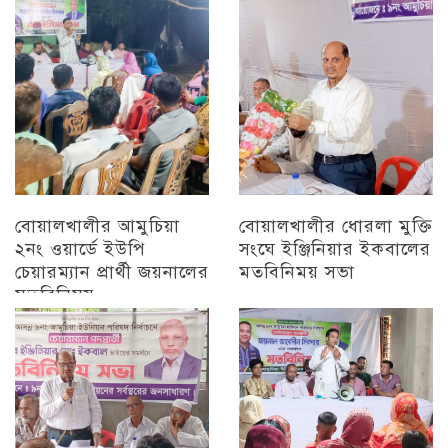
চট্টগ্রাম
বোয়ালখালীর আমুচিয়া
বোয়ালখালীর ধোরলা মুক্তি
২নং ওয়ার্ডে ইউপি
সংঘে ইঞ্জিনিয়ার ইকবালের
চেয়ারম্যান প্রার্থী জয়নালের
মতবিনিময় সভা
মতবিনিময়
চট্টগ্রাম
চট্টগ্রাম