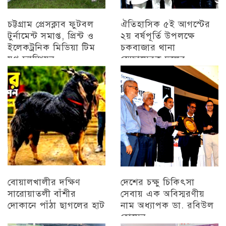
চট্টগ্রাম প্রেসক্লাব ফুটবল
ঐতিহাসিক ৫ই আগস্টের
টুর্নামেন্ট সমাপ্ত, প্রিন্ট ও
২য় বর্ষপূর্তি উপলক্ষে
ইলেকট্রনিক মিডিয়া টিম
চকবাজার থানা
যুগ্ন চ্যাম্পিয়ন
স্বেচ্ছাসেবক দলের
প্রামাণ্যচিত্র প্রদর্শন ও
চট্টগ্রাম
বিজয় মিছিল
চট্টগ্রাম
বোয়ালখালীর দক্ষিণ
দেশের চক্ষু চিকিৎসা
সারোয়াতলী বাঁশীর
সেবায় এক অবিস্মরণীয়
দোকানে পাঁঠা ছাগলের হাট
নাম অধ্যাপক ডা. রবিউল
হোসেন
চট্টগ্রাম