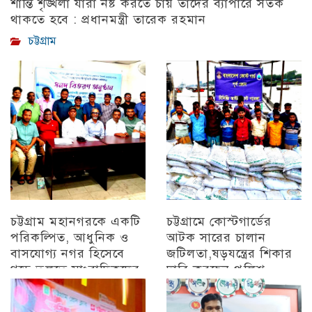
শান্তি শৃঙ্খলা যারা নষ্ট করতে চায় তাদের ব্যাপারে সতর্ক
থাকতে হবে : প্রধানমন্ত্রী তারেক রহমান
চট্টগ্রাম
চট্টগ্রাম মহানগরকে একটি
চট্টগ্রামে কোস্টগার্ডের
পরিকল্পিত, আধুনিক ও
আটক সারের চালান
বাসযোগ্য নগর হিসেবে
জটিলতা,ষড়যন্ত্রের শিকার
গড়ে তুলতে সাংবাদিকদের
দাবি করছেন পুলিশ
ইতিবাচক ভূমিকা গুরুত্বপূর্ণ
অন্যান্য
: সিডিএ চেয়ারম্যান