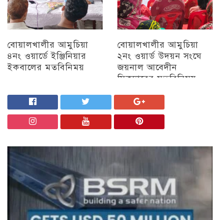
বোয়ালখালীর আমুচিয়া
বোয়ালখালীর আমুচিয়া
৪নং ওয়ার্ডে ইঞ্জিনিয়ার
২নং ওয়ার্ড উদয়ন সংঘে
ইকবালের মতবিনিময়
জয়নাল আবেদীন
সিকদারের মতবিনিময়
চট্টগ্রাম
অন্যান্য