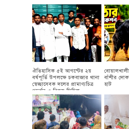
চট্টগ্রাম
ঐতিহাসিক ৫ই আগস্টের ২য়
বোয়ালখালী
বর্ষপূর্তি উপলক্ষে চকবাজার থানা
বাঁশীর দোক
স্বেচ্ছাসেবক দলের প্রামাণ্যচিত্র
হাট
প্রদর্শন ও বিজয় মিছিল
চট্টগ্রাম
চট্টগ্রাম