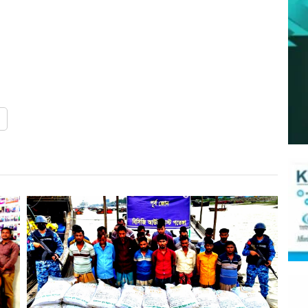
r
st
re