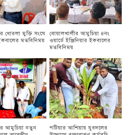
 ধোরলা মুক্তি সংঘে
বোয়ালখালীর আমুচিয়া ৪নং
র ইকবালের মতবিনিময়
ওয়ার্ডে ইঞ্জিনিয়ার ইকবালের
মতবিনিময়
চট্টগ্রাম
র আমুচিয়া নতুন
পটিয়ার আশিয়ায় যুবদলের
নাল আবেদীন
উদ্যোগে বৃক্ষরোপণ কর্মসূচি