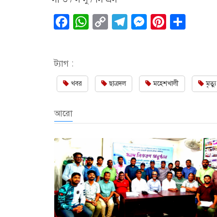
Facebook
WhatsApp
Copy
Telegram
Messenge
Pintere
Sha
Link
ট্যাগ :
খবর
ছাত্রদল
মহেশখালী
মৃত্যু
আরো