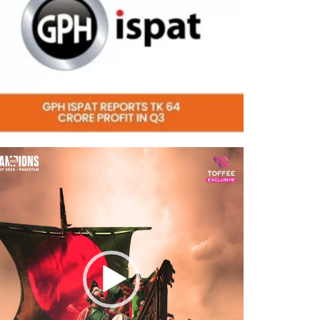
eo
er