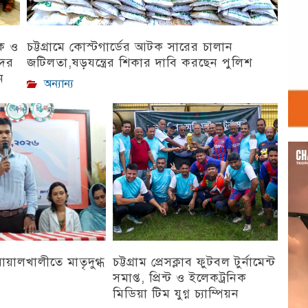
িক ও
চট্টগ্রামে কোস্টগার্ডের আটক সারের চালান
দের
জটিলতা,ষড়যন্ত্রের শিকার দাবি করছেন পুলিশ
ন
অন্যান্য
Vid
Play
 বোয়ালখালীতে মাতৃদুগ্ধ
চট্টগ্রাম প্রেসক্লাব ফুটবল টুর্নামেন্ট
ন
সমাপ্ত, প্রিন্ট ও ইলেকট্রনিক
মিডিয়া টিম যুগ্ন চ্যাম্পিয়ন