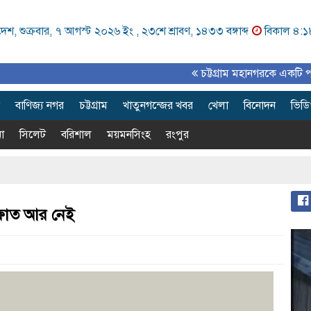
েশ, শুক্রবার, ৭ আগস্ট ২০২৬ ইং ,
২৩শে শ্রাবণ, ১৪৩৩ বঙ্গাব্দ
বিকাল ৪:১
চট্টগ্রাম মহানগরকে একটি পরিকল্পিত, আ
বাণিজ্য নগর
চট্টগ্রাম
খাতুনগন্জের খবর
খেলা
বিনোদন
ভিড
া
সিলেট
বরিশাল
ময়মনসিংহ
রংপুর
আরফাত আর নেই