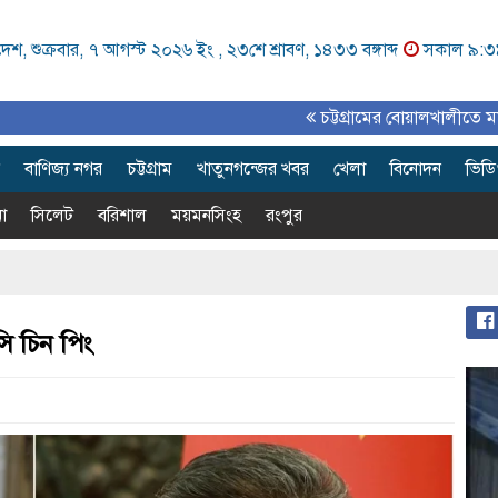
েশ, শুক্রবার, ৭ আগস্ট ২০২৬ ইং ,
২৩শে শ্রাবণ, ১৪৩৩ বঙ্গাব্দ
সকাল ৯:৩
চট্টগ্রামের বোয়ালখালীতে মাতৃদুগ্ধ সপ্তাহ
বাণিজ্য নগর
চট্টগ্রাম
খাতুনগন্জের খবর
খেলা
বিনোদন
ভিড
া
সিলেট
বরিশাল
ময়মনসিংহ
রংপুর
সি চিন পিং