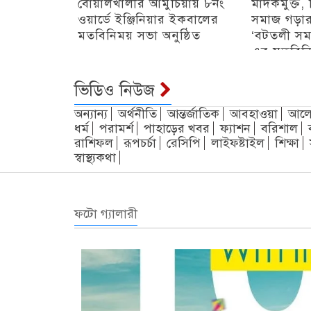
বোয়ালখালীর আমুচিয়ায় ৮নং
মাদকমুক্ত,
ওয়ার্ডে ইঞ্জিনিয়ার ইকবালের
সমাজ গড়ার প্
মতবিনিময় সভা অনুষ্ঠিত
‘বটতলী সম
এর মতবিনি
চট্টগ্রাম
চট্টগ্রাম
ভিডিও নিউজ
অন্যান্য
অর্থনীতি
আন্তর্জাতিক
আবহাওয়া
আলো
ধর্ম
পরামর্শ
পাহাড়ের খবর
ফ্যাশন
বরিশাল
রাশিফল
রূপচর্চা
রেসিপি
লাইফষ্টাইল
শিক্ষা
স্বাস্থ্যকথা
ফটো গ্যালারী