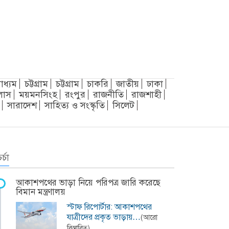
াধ্যম
চট্টগ্রাম
চট্টগ্রাম
চাকরি
জাতীয়
ঢাকা
লাস
ময়মনসিংহ
রংপুর
রাজনীতি
রাজশাহী
সারাদেশ
সাহিত্য ও সংস্কৃতি
সিলেট
র্চা
আকাশপথের ভাড়া নিয়ে পরিপত্র জারি করেছে
বিমান মন্ত্রণালয়
স্টাফ রিপোর্টার: আকাশপথের
যাত্রীদের প্রকৃত ভাড়ায়…
(আরো
বিস্তারিত)