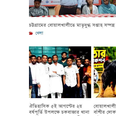
চট্টগ্রামের বোয়ালখালীতে মাতৃদুগ্ধ সপ্তাহ সম্পন্ন
খেলা
ঐতিহাসিক ৫ই আগস্টের ২য়
বোয়ালখালী
বর্ষপূর্তি উপলক্ষে চকবাজার থানা
বাঁশীর দোক