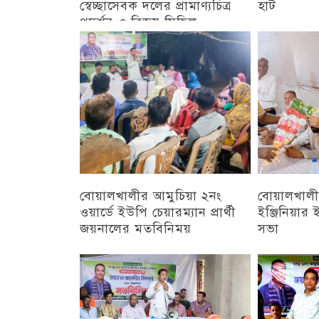
স্বেচ্ছাসেবক দলের প্রামাণ্যচিত্র
হাট
প্রদর্শন ও বিজয় মিছিল
চট্টগ্রাম
চট্টগ্রাম
বোয়ালখালীর আমুচিয়া ২নং
বোয়ালখালীর
ওয়ার্ডে ইউপি চেয়ারম্যান প্রার্থী
ইঞ্জিনিয়া
জয়নালের মতবিনিময়
সভা
চট্টগ্রাম
চট্টগ্রাম