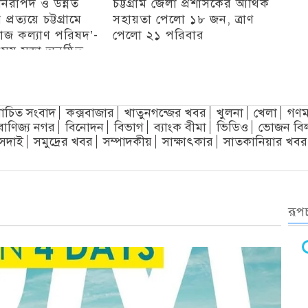
 নিরাপদ ও উন্নত
চট্টগ্রাম জেলা প্রশাসকের আর্থিক
রত্যয়ে চট্টগ্রামে
সহায়তা পেলো ১৮ জন, ত্রাণ
াজ কল্যাণ পরিষদ’-
পেলো ২১ পরিবার
ময় সভা অনুষ্ঠিত
চট্টগ্রাম
চিত সংবাদ
কক্সবাজার
খাতুনগন্জের খবর
খুলনা
খেলা
গণম
বাণিজ্য নগর
বিনোদন
বিভাগ
ব্যাংক বীমা
ভিডিও
ভোজন বি
সদাই
সমুদ্রের খবর
সম্পাদকীয়
সাক্ষাৎকার
সাতকানিয়ার খবর
রূপচ