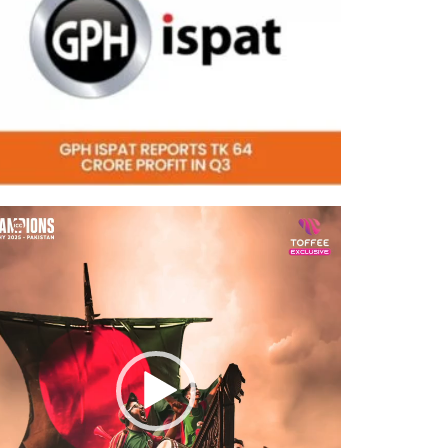
eo
er