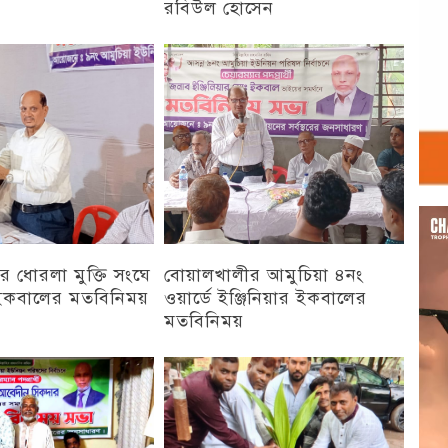
রবিউল হোসেন
চট্টগ্রাম
Vid
Play
 ধোরলা মুক্তি সংঘে
বোয়ালখালীর আমুচিয়া ৪নং
র ইকবালের মতবিনিময়
ওয়ার্ডে ইঞ্জিনিয়ার ইকবালের
মতবিনিময়
চট্টগ্রাম