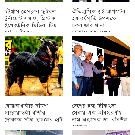
চট্টগ্রাম প্রেসক্লাব ফুটবল
ঐতিহাসিক ৫ই আগস্টের
টুর্নামেন্ট সমাপ্ত, প্রিন্ট ও
২য় বর্ষপূর্তি উপলক্ষে
ইলেকট্রনিক মিডিয়া টিম
চকবাজার থানা
যুগ্ন চ্যাম্পিয়ন
স্বেচ্ছাসেবক দলের
প্রামাণ্যচিত্র প্রদর্শন ও
চট্টগ্রাম
বিজয় মিছিল
চট্টগ্রাম
বোয়ালখালীর দক্ষিণ
দেশের চক্ষু চিকিৎসা
সারোয়াতলী বাঁশীর
সেবায় এক অবিস্মরণীয়
দোকানে পাঁঠা ছাগলের হাট
নাম অধ্যাপক ডা. রবিউল
হোসেন
চট্টগ্রাম