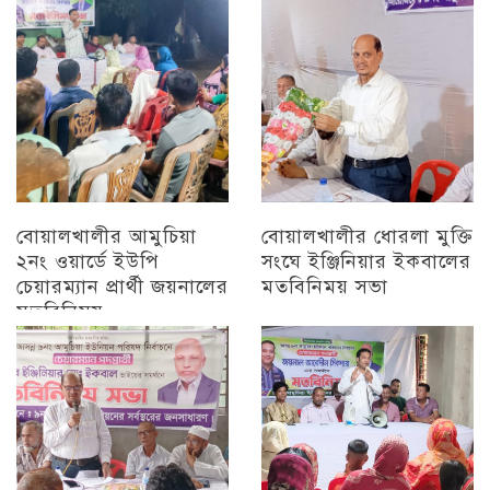
চট্টগ্রাম
বোয়ালখালীর আমুচিয়া
বোয়ালখালীর ধোরলা মুক্তি
২নং ওয়ার্ডে ইউপি
সংঘে ইঞ্জিনিয়ার ইকবালের
চেয়ারম্যান প্রার্থী জয়নালের
মতবিনিময় সভা
মতবিনিময়
চট্টগ্রাম
চট্টগ্রাম