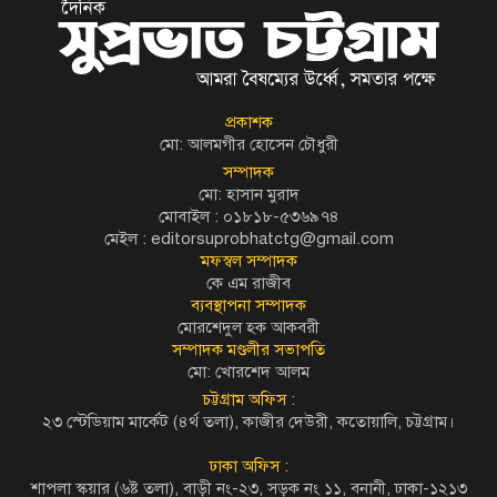
প্রকাশক
মো: আলমগীর হোসেন চৌধুরী
সম্পাদক
মো: হাসান মুরাদ
মোবাইল : ০১৮১৮-৫৩৬৯৭৪
মেইল :
editorsuprobhatctg@gmail.com
মফস্বল সম্পাদক
কে এম রাজীব
ব্যবস্থাপনা সম্পাদক
মোরশেদুল হক আকবরী
সম্পাদক মণ্ডলীর সভাপতি
মো: খোরশেদ আলম
চট্টগ্রাম অফিস :
২৩ স্টেডিয়াম মার্কেট (৪র্থ তলা), কাজীর দেউরী, কতোয়ালি, চট্টগ্রাম।
ঢাকা অফিস :
শাপলা স্কয়ার (৬ষ্ট তলা), বাড়ী নং-২৩, সড়ক নং ১১, বনানী, ঢাকা-১২১৩