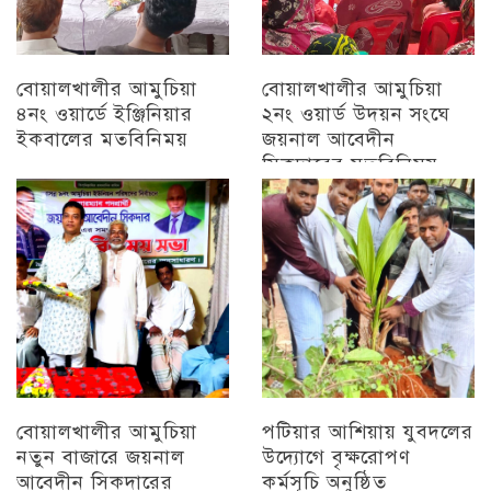
বোয়ালখালীর আমুচিয়া
বোয়ালখালীর আমুচিয়া
৪নং ওয়ার্ডে ইঞ্জিনিয়ার
২নং ওয়ার্ড উদয়ন সংঘে
ইকবালের মতবিনিময়
জয়নাল আবেদীন
সিকদারের মতবিনিময়
চট্টগ্রাম
অন্যান্য
বোয়ালখালীর আমুচিয়া
পটিয়ার আশিয়ায় যুবদলের
নতুন বাজারে জয়নাল
উদ্যোগে বৃক্ষরোপণ
আবেদীন সিকদারের
কর্মসূচি অনুষ্ঠিত