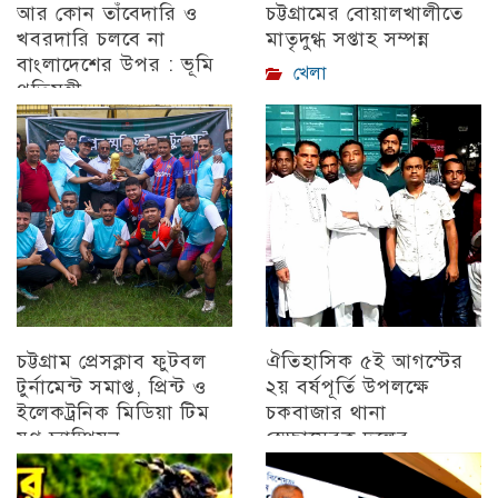
আর কোন তাঁবেদারি ও
চট্টগ্রামের বোয়ালখালীতে
খবরদারি চলবে না
মাতৃদুগ্ধ সপ্তাহ সম্পন্ন
বাংলাদেশের উপর : ভূমি
খেলা
প্রতিমন্ত্রী
চট্টগ্রাম
চট্টগ্রাম প্রেসক্লাব ফুটবল
ঐতিহাসিক ৫ই আগস্টের
টুর্নামেন্ট সমাপ্ত, প্রিন্ট ও
২য় বর্ষপূর্তি উপলক্ষে
ইলেকট্রনিক মিডিয়া টিম
চকবাজার থানা
যুগ্ন চ্যাম্পিয়ন
স্বেচ্ছাসেবক দলের
প্রামাণ্যচিত্র প্রদর্শন ও
চট্টগ্রাম
বিজয় মিছিল