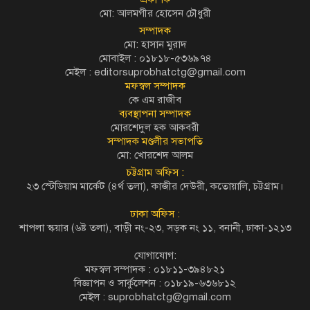
মো: আলমগীর হোসেন চৌধুরী
সম্পাদক
মো: হাসান মুরাদ
মোবাইল : ০১৮১৮-৫৩৬৯৭৪
মেইল :
editorsuprobhatctg@gmail.com
মফস্বল সম্পাদক
কে এম রাজীব
ব্যবস্থাপনা সম্পাদক
মোরশেদুল হক আকবরী
সম্পাদক মণ্ডলীর সভাপতি
মো: খোরশেদ আলম
চট্টগ্রাম অফিস :
২৩ স্টেডিয়াম মার্কেট (৪র্থ তলা), কাজীর দেউরী, কতোয়ালি, চট্টগ্রাম।
ঢাকা অফিস :
শাপলা স্কয়ার (৬ষ্ট তলা), বাড়ী নং-২৩, সড়ক নং ১১, বনানী, ঢাকা-১২১৩
যোগাযোগ:
মফস্বল সম্পাদক : ০১৮১১-৩৯৪৮২১
বিজ্ঞাপন ও সার্কুলেশন : ০১৮১৯-৬৩৬৮১২
মেইল :
suprobhatctg@gmail.com