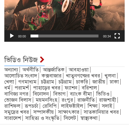
00:00
00:34
ভিডিও নিউজ
অন্যান্য
অর্থনীতি
আন্তর্জাতিক
আবহাওয়া
আলোচিত সংবাদ
কক্সবাজার
খাতুনগন্জের খবর
খুলনা
খেলা
গণমাধ্যম
চট্টগ্রাম
চট্টগ্রাম
চাকরি
জাতীয়
ঢাকা
ধর্ম
পরামর্শ
পাহাড়ের খবর
ফ্যাশন
বরিশাল
বাণিজ্য নগর
বিনোদন
বিভাগ
ব্যাংক বীমা
ভিডিও
ভোজন বিলাস
ময়মনসিংহ
রংপুর
রাজনীতি
রাজশাহী
রাশিফল
রূপচর্চা
রেসিপি
লাইফষ্টাইল
শিক্ষা
সদাই
সমুদ্রের খবর
সম্পাদকীয়
সাক্ষাৎকার
সাতকানিয়ার খবর
সারাদেশ
সাহিত্য ও সংস্কৃতি
সিলেট
স্বাস্থ্যকথা