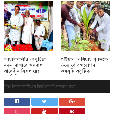
অন্যান্য
বোয়ালখালীর আমুচিয়া
পটিয়ার আশিয়ায় যুবদলের
নতুন বাজারে জয়নাল
উদ্যোগে বৃক্ষরোপণ
আবেদীন সিকদারের
কর্মসূচি অনুষ্ঠিত
মতবিনিময়
অন্যান্য
চট্টগ্রাম
গীতা শিক্ষা কমিটি
প্রেস বিজ্ঞপ্তি
বাগীশিক
শ্যামা পুজা