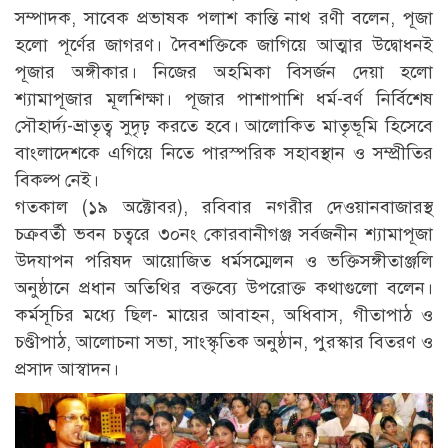
সম্পাদক, সাবেক প্রভাষক পলাশ কান্তি নাথ রণী বলেন, পূজা
হলো পূর্ণের জাগরণ। দৈবশক্তিকে জাগিয়ে আত্মার উদ্বোধনই
পূজার অঙ্গীকার। নিজের অহমিকা বিসর্জন দেয়া হলো
শ্যামাপূজার মূলশিক্ষা। পূজার পাশাপাশি ধর্ম-বর্ণ নির্বিশেষ
সৌহার্দ্য-ভ্রাতৃত্ব সুদৃঢ় করতে হবে। আলোকিত মাতৃভূমি হিসেবে
বাংলাদেশকে এগিয়ে নিতে পারস্পরিক সহাবস্থান ও সম্প্রীতির
বিকল্প নেই।
গতকাল (১৯ অক্টোবর), রবিবার নগরীর দেওয়ানবাজারস্থ
চক্রবর্তী ভবন চত্বরে ৩০নং কোরবানীগঞ্জ সর্বজনীন শ্যামাপূজা
উদযাপন পরিষদ আয়োজিত ধর্মসম্মেলন ও ভক্তিসঙ্গীতাঞ্জলি
অনুষ্ঠানে প্রধান অতিথির বক্তব্যে উপরোক্ত কথাগুলো বলেন।
কর্মসূচির মধ্যে ছিল- মায়ের আবাহন, অধিবাস, গীতাপাঠ ও
চণ্ডীপাঠ, আলোচনা সভা, সাংস্কৃতিক অনুষ্ঠান, পুরস্কার বিতরণ ও
প্রসাদ আস্বাদন।