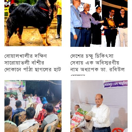
চট্টগ্রাম
বোয়ালখালীর দক্ষিণ
দেশের চক্ষু চিকিৎসা
সারোয়াতলী বাঁশীর
সেবায় এক অবিস্মরণীয়
দোকানে পাঁঠা ছাগলের হাট
নাম অধ্যাপক ডা. রবিউল
হোসেন
চট্টগ্রাম
চট্টগ্রাম