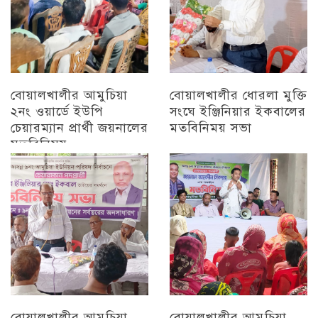
বোয়ালখালীর আমুচিয়া
বোয়ালখালীর ধোরলা মুক্তি
২নং ওয়ার্ডে ইউপি
সংঘে ইঞ্জিনিয়ার ইকবালের
চেয়ারম্যান প্রার্থী জয়নালের
মতবিনিময় সভা
মতবিনিময়
চট্টগ্রাম
চট্টগ্রাম
বোয়ালখালীর আমুচিয়া
বোয়ালখালীর আমুচিয়া