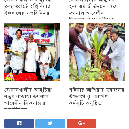
৪নং ওয়ার্ডে ইঞ্জিনিয়ার
২নং ওয়ার্ড উদয়ন সংঘে
ইকবালের মতবিনিময়
জয়নাল আবেদীন
সিকদারের মতবিনিময়
চট্টগ্রাম
অন্যান্য
বোয়ালখালীর আমুচিয়া
পটিয়ার আশিয়ায় যুবদলের
নতুন বাজারে জয়নাল
উদ্যোগে বৃক্ষরোপণ
আবেদীন সিকদারের
কর্মসূচি অনুষ্ঠিত
মতবিনিময়
অন্যান্য
চট্টগ্রাম