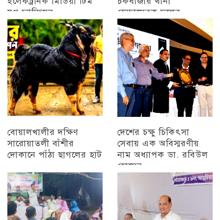
ইলেকট্রনিক মিডিয়া টিম
চকবাজার থানা
যুগ্ন চ্যাম্পিয়ন
স্বেচ্ছাসেবক দলের
প্রামাণ্যচিত্র প্রদর্শন ও
চট্টগ্রাম
বিজয় মিছিল
চট্টগ্রাম
বোয়ালখালীর দক্ষিণ
দেশের চক্ষু চিকিৎসা
সারোয়াতলী বাঁশীর
সেবায় এক অবিস্মরণীয়
দোকানে পাঁঠা ছাগলের হাট
নাম অধ্যাপক ডা. রবিউল
হোসেন
চট্টগ্রাম
চট্টগ্রাম