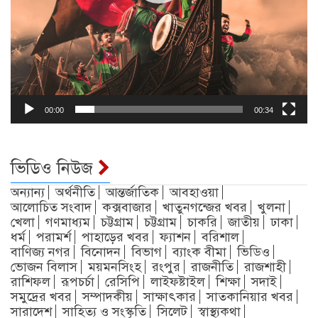
00:00
00:34
ভিডিও নিউজ
অন্যান্য
অর্থনীতি
আন্তর্জাতিক
আবহাওয়া
আলোচিত সংবাদ
কক্সবাজার
খাতুনগন্জের খবর
খুলনা
খেলা
গণমাধ্যম
চট্টগ্রাম
চট্টগ্রাম
চাকরি
জাতীয়
ঢাকা
ধর্ম
পরামর্শ
পাহাড়ের খবর
ফ্যাশন
বরিশাল
বাণিজ্য নগর
বিনোদন
বিভাগ
ব্যাংক বীমা
ভিডিও
ভোজন বিলাস
ময়মনসিংহ
রংপুর
রাজনীতি
রাজশাহী
রাশিফল
রূপচর্চা
রেসিপি
লাইফষ্টাইল
শিক্ষা
সদাই
সমুদ্রের খবর
সম্পাদকীয়
সাক্ষাৎকার
সাতকানিয়ার খবর
সারাদেশ
সাহিত্য ও সংস্কৃতি
সিলেট
স্বাস্থ্যকথা