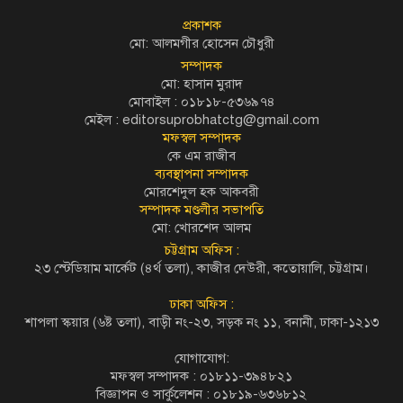
প্রকাশক
মো: আলমগীর হোসেন চৌধুরী
সম্পাদক
মো: হাসান মুরাদ
মোবাইল : ০১৮১৮-৫৩৬৯৭৪
মেইল :
editorsuprobhatctg@gmail.com
মফস্বল সম্পাদক
কে এম রাজীব
ব্যবস্থাপনা সম্পাদক
মোরশেদুল হক আকবরী
সম্পাদক মণ্ডলীর সভাপতি
মো: খোরশেদ আলম
চট্টগ্রাম অফিস :
২৩ স্টেডিয়াম মার্কেট (৪র্থ তলা), কাজীর দেউরী, কতোয়ালি, চট্টগ্রাম।
ঢাকা অফিস :
শাপলা স্কয়ার (৬ষ্ট তলা), বাড়ী নং-২৩, সড়ক নং ১১, বনানী, ঢাকা-১২১৩
যোগাযোগ:
মফস্বল সম্পাদক : ০১৮১১-৩৯৪৮২১
বিজ্ঞাপন ও সার্কুলেশন : ০১৮১৯-৬৩৬৮১২