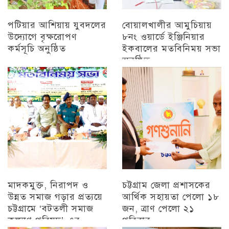
পটিয়ার আশিয়ায় যুবদলের
বোয়ালখালীর আমুচিয়ায়
উদ্যোগে বৃক্ষরোপণ
৮নং ওয়ার্ডে ইঞ্জিনিয়ার
কর্মসূচি অনুষ্ঠিত
ইকবালের মতবিনিময় সভা
অনুষ্ঠিত
অন্যান্য
চট্টগ্রাম
মাদকমুক্ত, নিরাপদ ও
চট্টগ্রাম জেলা প্রশাসকের
উন্নত সমাজ গড়ার প্রত্যয়ে
আর্থিক সহায়তা পেলো ১৮
চট্টগ্রামে ‘বটতলী সমাজ
জন, ত্রাণ পেলো ২১
কল্যাণ পরিষদ’-এর
পরিবার