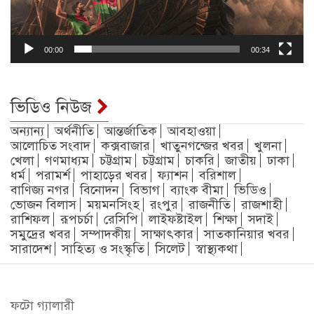
00:00
00:34
ভিডিও নিউজ
অন্যান্য
অর্থনীতি
আন্তর্জাতিক
আবহাওয়া
আলোচিত সংবাদ
কক্সবাজার
খাতুনগন্জের খবর
খুলনা
খেলা
গণমাধ্যম
চট্টগ্রাম
চট্টগ্রাম
চাকরি
জাতীয়
ঢাকা
ধর্ম
পরামর্শ
পাহাড়ের খবর
ফ্যাশন
বরিশাল
বাণিজ্য নগর
বিনোদন
বিভাগ
ব্যাংক বীমা
ভিডিও
ভোজন বিলাস
ময়মনসিংহ
রংপুর
রাজনীতি
রাজশাহী
রাশিফল
রূপচর্চা
রেসিপি
লাইফষ্টাইল
শিক্ষা
সদাই
সমুদ্রের খবর
সম্পাদকীয়
সাক্ষাৎকার
সাতকানিয়ার খবর
সারাদেশ
সাহিত্য ও সংস্কৃতি
সিলেট
স্বাস্থ্যকথা
ফটো গ্যালারী