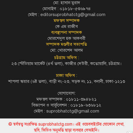
মো: হাসান মুরাদ
মোবাইল : ০১৮১৮-৫৩৬৯৭৪
মেইল :
editorsuprobhatctg@gmail.com
মফস্বল সম্পাদক
কে এম রাজীব
ব্যবস্থাপনা সম্পাদক
মোরশেদুল হক আকবরী
সম্পাদক মণ্ডলীর সভাপতি
মো: খোরশেদ আলম
চট্টগ্রাম অফিস :
২৩ স্টেডিয়াম মার্কেট (৪র্থ তলা), কাজীর দেউরী, কতোয়ালি, চট্টগ্রাম।
ঢাকা অফিস :
শাপলা স্কয়ার (৬ষ্ট তলা), বাড়ী নং-২৩, সড়ক নং ১১, বনানী, ঢাকা-১২১৩
যোগাযোগ:
মফস্বল সম্পাদক : ০১৮১১-৩৯৪৮২১
বিজ্ঞাপন ও সার্কুলেশন : ০১৮১৯-৬৩৬৮১২
মেইল :
suprobhatctg@gmail.com
© স্বর্বস্বত্ব সংরক্ষিত suprobhatctg.com। এই ওয়েবসাইটের যোকোন লেখা,
ছবি, ভিডিও অনুমতি ছাড়া ব্যবহার বেআইনি।