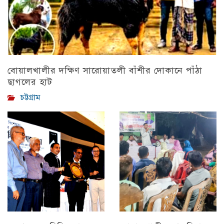
বোয়ালখালীর দক্ষিণ সারোয়াতলী বাঁশীর দোকানে পাঁঠা
ছাগলের হাট
চট্টগ্রাম