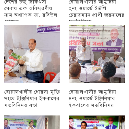
দেশের চক্ষু চিকিৎসা
বোয়ালখালীর আমুচিয়া
সেবায় এক অবিস্মরণীয়
২নং ওয়ার্ডে ইউপি
নাম অধ্যাপক ডা. রবিউল
চেয়ারম্যান প্রার্থী জয়নালের
হোসেন
মতবিনিময়
চট্টগ্রাম
চট্টগ্রাম
বোয়ালখালীর ধোরলা মুক্তি
বোয়ালখালীর আমুচিয়া
সংঘে ইঞ্জিনিয়ার ইকবালের
৪নং ওয়ার্ডে ইঞ্জিনিয়ার
মতবিনিময় সভা
ইকবালের মতবিনিময়
চট্টগ্রাম
চট্টগ্রাম