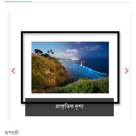
প্রাকৃতিক দৃশ্য
রূপচর্চা