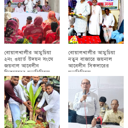
বোয়ালখালীর আমুচিয়া
বোয়ালখালীর আমুচিয়া
২নং ওয়ার্ড উদয়ন সংঘে
নতুন বাজারে জয়নাল
জয়নাল আবেদীন
আবেদীন সিকদারের
সিকদারের মতবিনিময়
মতবিনিময়
অন্যান্য
চট্টগ্রাম