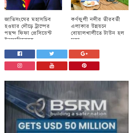
জাতিসংঘের মহাসচিব
কর্ণফুলী নদীর তীরবর্তী
হওয়ার দৌড়ে ট্রাম্পের
এলাকার উন্নয়নে
পছন্দ ফিফা প্রেসিডেন্ট
বোয়ালখালীতে টাউন হল
ইনফান্তিনোকে
সভা
চট্টগ্রাম
চট্টগ্রাম