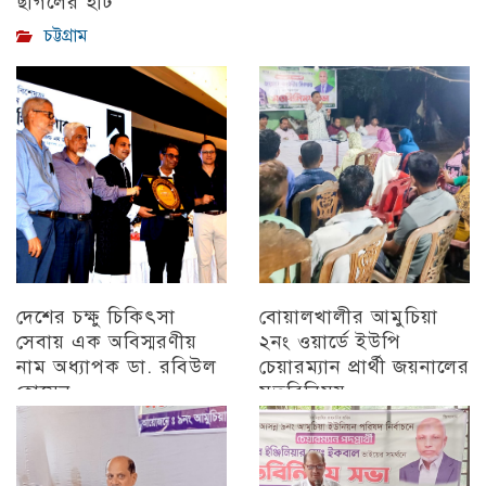
ছাগলের হাট
চট্টগ্রাম
দেশের চক্ষু চিকিৎসা
বোয়ালখালীর আমুচিয়া
সেবায় এক অবিস্মরণীয়
২নং ওয়ার্ডে ইউপি
নাম অধ্যাপক ডা. রবিউল
চেয়ারম্যান প্রার্থী জয়নালের
হোসেন
মতবিনিময়
চট্টগ্রাম
চট্টগ্রাম