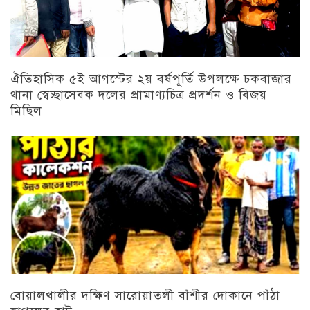
ঐতিহাসিক ৫ই আগস্টের ২য় বর্ষপূর্তি উপলক্ষে চকবাজার
থানা স্বেচ্ছাসেবক দলের প্রামাণ্যচিত্র প্রদর্শন ও বিজয়
মিছিল
চট্টগ্রাম
বোয়ালখালীর দক্ষিণ সারোয়াতলী বাঁশীর দোকানে পাঁঠা