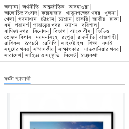
অন্যান্য
অর্থনীতি
আন্তর্জাতিক
আবহাওয়া
আলোচিত সংবাদ
কক্সবাজার
খাতুনগন্জের খবর
খুলনা
খেলা
গণমাধ্যম
চট্টগ্রাম
চট্টগ্রাম
চাকরি
জাতীয়
ঢাকা
ধর্ম
পরামর্শ
পাহাড়ের খবর
ফ্যাশন
বরিশাল
বাণিজ্য নগর
বিনোদন
বিভাগ
ব্যাংক বীমা
ভিডিও
ভোজন বিলাস
ময়মনসিংহ
রংপুর
রাজনীতি
রাজশাহী
রাশিফল
রূপচর্চা
রেসিপি
লাইফষ্টাইল
শিক্ষা
সদাই
সমুদ্রের খবর
সম্পাদকীয়
সাক্ষাৎকার
সাতকানিয়ার খবর
সারাদেশ
সাহিত্য ও সংস্কৃতি
সিলেট
স্বাস্থ্যকথা
ফটো গ্যালারী