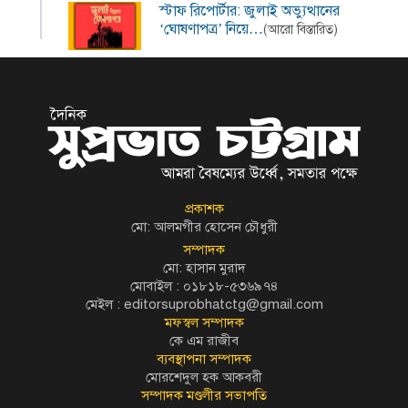
স্টাফ রিপোর্টার: জুলাই অভ্যুত্থানের
‘ঘোষণাপত্র’ নিয়ে…
(আরো বিস্তারিত)
প্রকাশক
মো: আলমগীর হোসেন চৌধুরী
সম্পাদক
মো: হাসান মুরাদ
মোবাইল : ০১৮১৮-৫৩৬৯৭৪
মেইল :
editorsuprobhatctg@gmail.com
মফস্বল সম্পাদক
কে এম রাজীব
ব্যবস্থাপনা সম্পাদক
মোরশেদুল হক আকবরী
সম্পাদক মণ্ডলীর সভাপতি