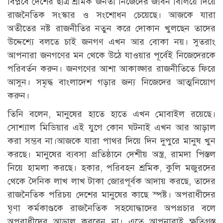
বিপ্লবে দেশের ছাত্র শ্রমিক জনতা নিজেদের জীবন বিলিয়ে দিয়ে
রাজনৈতিক সংস্কার ও সংশোধন চেয়েছে। আজকে যারা
অতীতের নষ্ট রাজনীতির নতুন করে দোকান খুলছেন তাদের
উদ্দেশ্যে বলতে চাই জনগণ এখন আর বোকা নয়। সুতরাং
আপনারা জনগণের মন থেকে উঠে যাওয়ার পূর্বেই নিজেদেরকে
পরিবর্তন করুন। জনগণের আশা আকাঙ্ক্ষার রাজনীতিতে ফিরে
আসুন। সমৃদ্ধ বাংলাদেশ গড়ার জন্য নিজেদের আত্মনিয়োগ
করুন।
তিনি বলেন, মানুষের হাতে হাতে এখন মোবাইল রয়েছে।
সোশ্যাল মিডিয়ার এই যুগে কোন ঘটনাই এখন আর আড়াল
করা সম্ভব না।আজকে যারা পাথর দিয়ে দিন দুপুরে মানুষ খুন
করছে। মানুষের ব্যবসা প্রতিষ্ঠানে দেশীয় অস্ত্র, রামদা পিস্তল
নিয়ে হামলা করছে। হকার, পরিবহন শ্রমিক, কুলি মজুরদের
থেকে দৈনিক লাখ লাখ টাকা জোরপূর্বক আদায় করছে, তাদের
রাজনৈতিক পরিচয় দেশের মানুষের কাছে স্পষ্ট। অপরাধীদের
ঘৃণা কর্মকাণ্ডকে রাজনৈতিক সহযোদ্ধাদের অপপ্রচার বলে
অপরাধীদের আড়াল করবেন না। এতে আপনারাই ক্ষতিগ্রস্ত