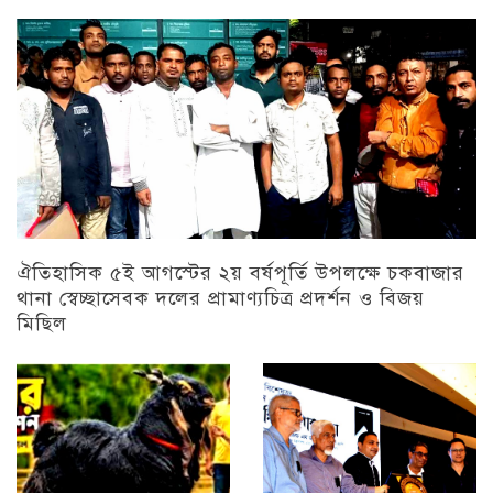
ঐতিহাসিক ৫ই আগস্টের ২য় বর্ষপূর্তি উপলক্ষে চকবাজার
থানা স্বেচ্ছাসেবক দলের প্রামাণ্যচিত্র প্রদর্শন ও বিজয়
মিছিল
চট্টগ্রাম