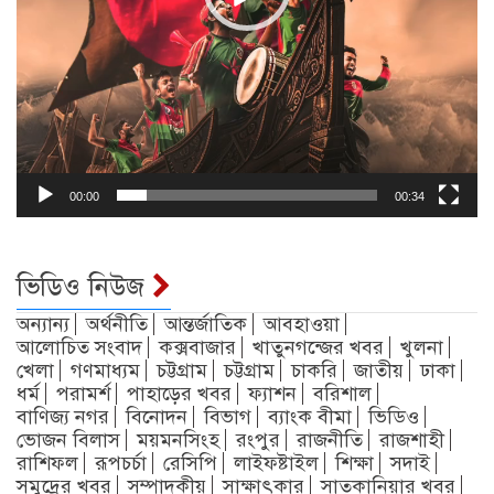
00:00
00:34
ভিডিও নিউজ
অন্যান্য
অর্থনীতি
আন্তর্জাতিক
আবহাওয়া
আলোচিত সংবাদ
কক্সবাজার
খাতুনগন্জের খবর
খুলনা
খেলা
গণমাধ্যম
চট্টগ্রাম
চট্টগ্রাম
চাকরি
জাতীয়
ঢাকা
ধর্ম
পরামর্শ
পাহাড়ের খবর
ফ্যাশন
বরিশাল
বাণিজ্য নগর
বিনোদন
বিভাগ
ব্যাংক বীমা
ভিডিও
ভোজন বিলাস
ময়মনসিংহ
রংপুর
রাজনীতি
রাজশাহী
রাশিফল
রূপচর্চা
রেসিপি
লাইফষ্টাইল
শিক্ষা
সদাই
সমুদ্রের খবর
সম্পাদকীয়
সাক্ষাৎকার
সাতকানিয়ার খবর