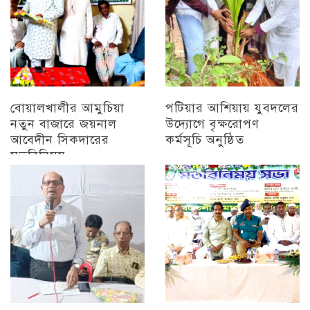
বোয়ালখালীর আমুচিয়া
পটিয়ার আশিয়ায় যুবদলের
নতুন বাজারে জয়নাল
উদ্যোগে বৃক্ষরোপণ
আবেদীন সিকদারের
কর্মসূচি অনুষ্ঠিত
মতবিনিময়
অন্যান্য
চট্টগ্রাম