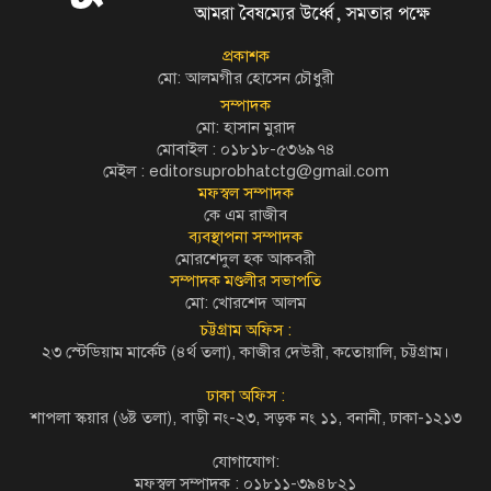
প্রকাশক
মো: আলমগীর হোসেন চৌধুরী
সম্পাদক
মো: হাসান মুরাদ
মোবাইল : ০১৮১৮-৫৩৬৯৭৪
মেইল :
editorsuprobhatctg@gmail.com
মফস্বল সম্পাদক
কে এম রাজীব
ব্যবস্থাপনা সম্পাদক
মোরশেদুল হক আকবরী
সম্পাদক মণ্ডলীর সভাপতি
মো: খোরশেদ আলম
চট্টগ্রাম অফিস :
২৩ স্টেডিয়াম মার্কেট (৪র্থ তলা), কাজীর দেউরী, কতোয়ালি, চট্টগ্রাম।
ঢাকা অফিস :
শাপলা স্কয়ার (৬ষ্ট তলা), বাড়ী নং-২৩, সড়ক নং ১১, বনানী, ঢাকা-১২১৩
যোগাযোগ:
মফস্বল সম্পাদক : ০১৮১১-৩৯৪৮২১