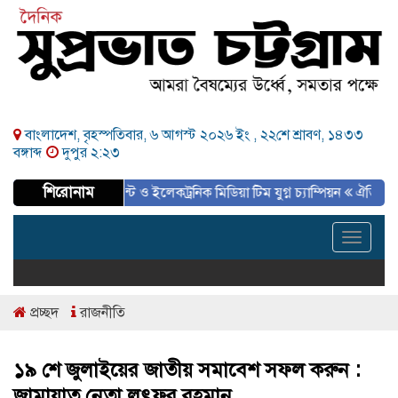
বাংলাদেশ, বৃহস্পতিবার, ৬ আগস্ট ২০২৬ ইং ,
২২শে শ্রাবণ, ১৪৩৩
বঙ্গাব্দ
দুপুর ২:২৩
শিরোনাম
নামেন্ট সমাপ্ত, প্রিন্ট ও ইলেকট্রনিক মিডিয়া টিম যুগ্ন চ্যাম্পিয়ন
ঐতিহাসিক ৫ই আগস্ট
Toggle
navigat
প্রচ্ছদ
রাজনীতি
১৯ শে জুলাইয়ের জাতীয় সমাবেশ সফল করুন :
জামায়াত নেতা লুৎফর রহমান