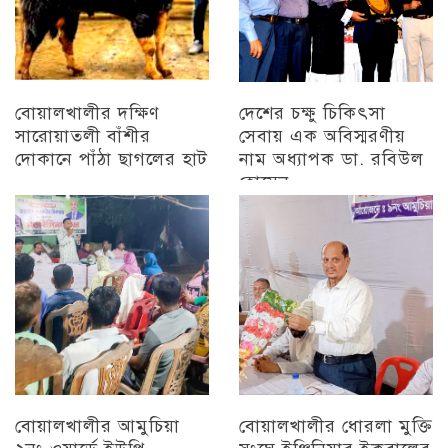
বোয়ালখালীর দক্ষিণ
দেশের চক্ষু চিকিৎসা
সারোয়াতলী বাঁশীর
সেবায় এক অবিস্মরণীয়
দোকানে পাঁঠা ছাগলের হাট
নাম অধ্যাপক ডা. রবিউল
হোসেন
চট্টগ্রাম
চট্টগ্রাম
বোয়ালখালীর আমুচিয়া
বোয়ালখালীর ধোরলা মুক্তি