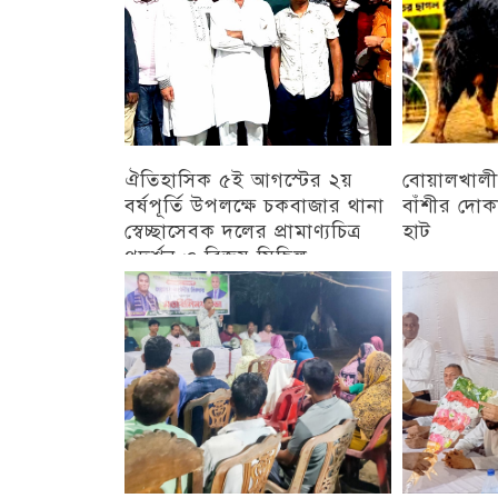
ঐতিহাসিক ৫ই আগস্টের ২য়
বোয়ালখালী
বর্ষপূর্তি উপলক্ষে চকবাজার থানা
বাঁশীর দোক
স্বেচ্ছাসেবক দলের প্রামাণ্যচিত্র
হাট
প্রদর্শন ও বিজয় মিছিল
চট্টগ্রাম
চট্টগ্রাম