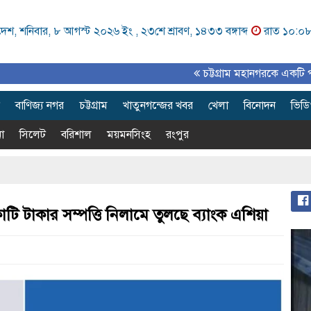
েশ, শনিবার, ৮ আগস্ট ২০২৬ ইং ,
২৩শে শ্রাবণ, ১৪৩৩ বঙ্গাব্দ
রাত ১০:০
চট্টগ্রাম মহানগরকে একটি পরিকল্পিত,
বাণিজ্য নগর
চট্টগ্রাম
খাতুনগন্জের খবর
খেলা
বিনোদন
ভিড
া
সিলেট
বরিশাল
ময়মনসিংহ
রংপুর
 টাকার সম্পত্তি নিলামে তুলছে ব্যাংক এশিয়া