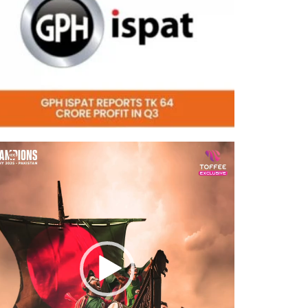
eo
er