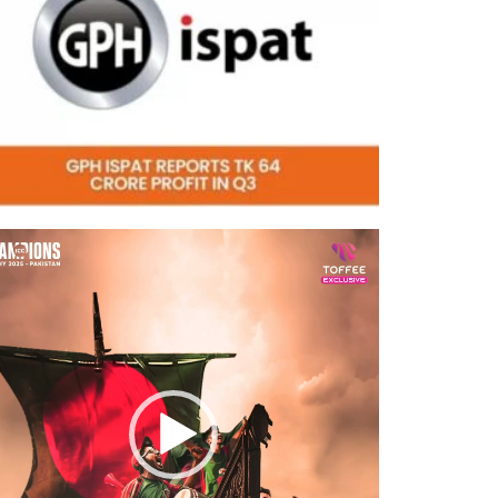
eo
er