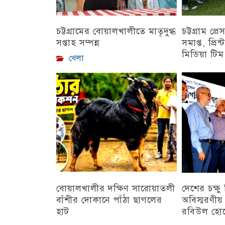
চট্টগ্রামের বোয়ালখালীতে মাতৃদুগ্ধ
চট্টগ্রাম প্র
সপ্তাহ সম্পন্ন
সমাপ্ত, প্রি
মিডিয়া টিম য
খেলা
চট্টগ্রাম
বোয়ালখালীর দক্ষিণ সারোয়াতলী
দেশের চক্ষ
বাঁশীর দোকানে পাঁঠা ছাগলের
অবিস্মরণীয়
হাট
রবিউল হো