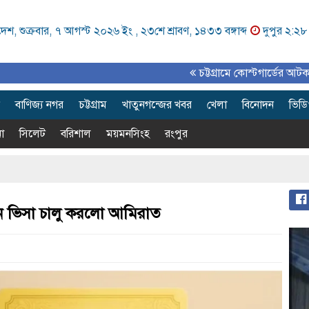
েশ, শুক্রবার, ৭ আগস্ট ২০২৬ ইং ,
২৩শে শ্রাবণ, ১৪৩৩ বঙ্গাব্দ
দুপুর ২:২৮
চট্টগ্রামে কোস্টগার্ডের আটক সারের চ
বাণিজ্য নগর
চট্টগ্রাম
খাতুনগন্জের খবর
খেলা
বিনোদন
ভিড
া
সিলেট
বরিশাল
ময়মনসিংহ
রংপুর
েন ভিসা চালু করলো আমিরাত