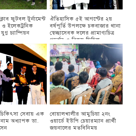
েসক্লাব ফুটবল টুর্নামেন্ট
ঐতিহাসিক ৫ই আগস্টের ২য়
ন্ট ও ইলেকট্রনিক
বর্ষপূর্তি উপলক্ষে চকবাজার থানা
ুগ্ন চ্যাম্পিয়ন
স্বেচ্ছাসেবক দলের প্রামাণ্যচিত্র
প্রদর্শন ও বিজয় মিছিল
চট্টগ্রাম
ু চিকিৎসা সেবায় এক
বোয়ালখালীর আমুচিয়া ২নং
 নাম অধ্যাপক ডা.
ওয়ার্ডে ইউপি চেয়ারম্যান প্রার্থী
সেন
জয়নালের মতবিনিময়