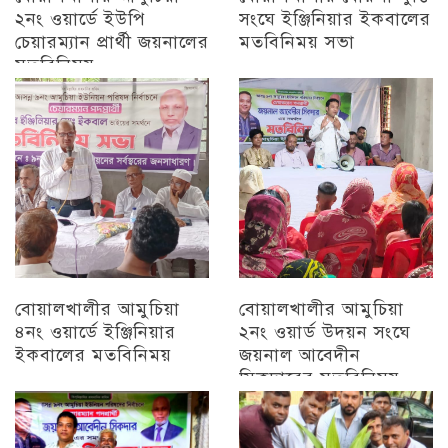
২নং ওয়ার্ডে ইউপি
সংঘে ইঞ্জিনিয়ার ইকবালের
চেয়ারম্যান প্রার্থী জয়নালের
মতবিনিময় সভা
মতবিনিময়
চট্টগ্রাম
চট্টগ্রাম
বোয়ালখালীর আমুচিয়া
বোয়ালখালীর আমুচিয়া
৪নং ওয়ার্ডে ইঞ্জিনিয়ার
২নং ওয়ার্ড উদয়ন সংঘে
ইকবালের মতবিনিময়
জয়নাল আবেদীন
সিকদারের মতবিনিময়
চট্টগ্রাম
অন্যান্য