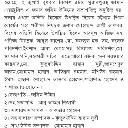
হয়েছে। ২ জুলাই বুধবার বিকাল ৫টায় মুরাদপুরস্থ জামান
এক্সক্লুসিভ এ জনাব জসিম উদ্দিনের সভাপতিত্ব অনুষ্ঠিত হয়।
সভায় প্রধান অতিথি হিসেবে উপস্থিত ছিলেন চট্টগ্রাম শিক্ষা
বোর্ডের সহ: পরীক্ষা নিয়ন্ত্রক জনাব মোহাম্মদ আলী আকবর,
বিশেষ অতিথি হিসেবে উপস্থিত ছিলেন আবদুল আজিজ সহ:
পরীক্ষা নিয়ন্ত্রক, আবুল কাশেম মো: ফজলুল হক, সহ: কলেজ
পরিদর্শক,ইরশাদ আরা বেগম,সহ বিদ্যালয় পরিদর্শক,মো:
ওসমান গনি,সহকারী সচিব। এতে আরো বক্তব্য দেন সরওয়ার
কায়সার,মো: কুতুবউদ্দিন হাছান নুরী,জামশেদুল
আলম,মোহাম্মদ হাছান, আতিকুর রহমান, মশিউর রহমান,
ইমাম হাছান, নোহাম্মদ আক্তার হোসেন,শাহাদাত হোসেন ও
শাখাওয়াত হোসেন।
১।সভাপতি – জসিম উদ্দিন
২।সহ সভাপতি – আবু তাহের নিজামী
৩। সাধারণ সম্পাদক – আকতার হোসেন
৪। সহ সাধারণ সম্পাদক – কুতুবউদ্দিন হাছান নুরী
৫। সাংগঠনিক সম্পাদক – মোহাম্মদ হাছান