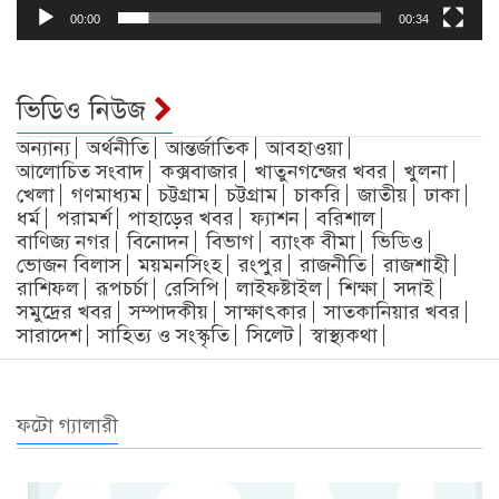
00:00
00:34
ভিডিও নিউজ
অন্যান্য
অর্থনীতি
আন্তর্জাতিক
আবহাওয়া
আলোচিত সংবাদ
কক্সবাজার
খাতুনগন্জের খবর
খুলনা
খেলা
গণমাধ্যম
চট্টগ্রাম
চট্টগ্রাম
চাকরি
জাতীয়
ঢাকা
ধর্ম
পরামর্শ
পাহাড়ের খবর
ফ্যাশন
বরিশাল
বাণিজ্য নগর
বিনোদন
বিভাগ
ব্যাংক বীমা
ভিডিও
ভোজন বিলাস
ময়মনসিংহ
রংপুর
রাজনীতি
রাজশাহী
রাশিফল
রূপচর্চা
রেসিপি
লাইফষ্টাইল
শিক্ষা
সদাই
সমুদ্রের খবর
সম্পাদকীয়
সাক্ষাৎকার
সাতকানিয়ার খবর
সারাদেশ
সাহিত্য ও সংস্কৃতি
সিলেট
স্বাস্থ্যকথা
ফটো গ্যালারী