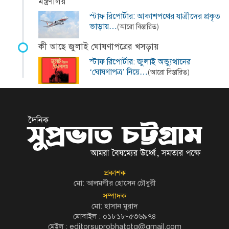
মন্ত্রণালয়
স্টাফ রিপোর্টার: আকাশপথের যাত্রীদের প্রকৃত
ভাড়ায়…
(আরো বিস্তারিত)
কী আছে জুলাই ঘোষণাপত্রের খসড়ায়
স্টাফ রিপোর্টার: জুলাই অভ্যুত্থানের
‘ঘোষণাপত্র’ নিয়ে…
(আরো বিস্তারিত)
প্রকাশক
মো: আলমগীর হোসেন চৌধুরী
সম্পাদক
মো: হাসান মুরাদ
মোবাইল : ০১৮১৮-৫৩৬৯৭৪
মেইল :
editorsuprobhatctg@gmail.com