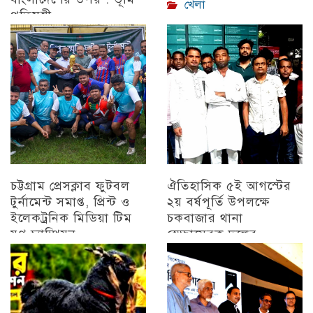
খেলা
প্রতিমন্ত্রী
চট্টগ্রাম
চট্টগ্রাম প্রেসক্লাব ফুটবল
ঐতিহাসিক ৫ই আগস্টের
টুর্নামেন্ট সমাপ্ত, প্রিন্ট ও
২য় বর্ষপূর্তি উপলক্ষে
ইলেকট্রনিক মিডিয়া টিম
চকবাজার থানা
যুগ্ন চ্যাম্পিয়ন
স্বেচ্ছাসেবক দলের
প্রামাণ্যচিত্র প্রদর্শন ও
চট্টগ্রাম
বিজয় মিছিল
চট্টগ্রাম