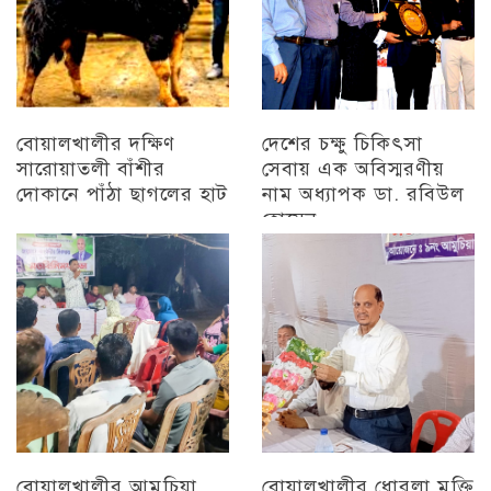
বোয়ালখালীর দক্ষিণ
দেশের চক্ষু চিকিৎসা
সারোয়াতলী বাঁশীর
সেবায় এক অবিস্মরণীয়
দোকানে পাঁঠা ছাগলের হাট
নাম অধ্যাপক ডা. রবিউল
হোসেন
চট্টগ্রাম
চট্টগ্রাম
বোয়ালখালীর আমুচিয়া
বোয়ালখালীর ধোরলা মুক্তি