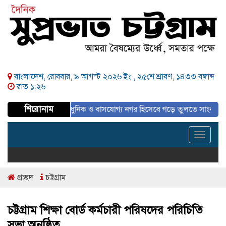
বাংলাদেশ, রোববার, ৯ আগস্ট ২০২৬ ইং ,
২৫শে শ্রাবণ, ১৪৩৩ বঙ্গাব্দ
রাত ১:২৬
শিরোনাম
 পরিকল্পিত, আধুনিক ও বাসযোগ্য নগর হিসেবে গড়ে তুলতে সাংবাদিকদের ইতিবাচক
Toggle
navigat
প্রচ্ছদ
চট্টগ্রাম
চট্টগ্রাম শিক্ষা বোর্ড কর্মচারী পরিষদের পরিচিতি
সভা অনুষ্ঠিত