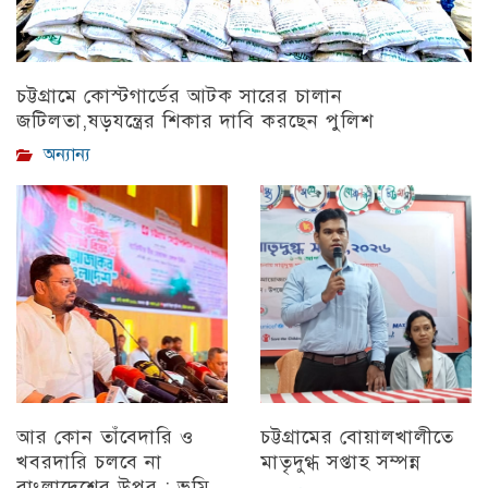
চট্টগ্রামে কোস্টগার্ডের আটক সারের চালান
জটিলতা,ষড়যন্ত্রের শিকার দাবি করছেন পুলিশ
অন্যান্য
আর কোন তাঁবেদারি ও
চট্টগ্রামের বোয়ালখালীতে
খবরদারি চলবে না
মাতৃদুগ্ধ সপ্তাহ সম্পন্ন
বাংলাদেশের উপর : ভূমি