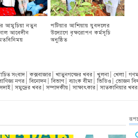
র আমুচিয়া নতুন
পটিয়ার আশিয়ায় যুবদলের
নাল আবেদীন
উদ্যোগে বৃক্ষরোপণ কর্মসূচি
মতবিনিময়
অনুষ্ঠিত
অন্যান্য
চিত সংবাদ
কক্সবাজার
খাতুনগন্জের খবর
খুলনা
খেলা
গণম
বাণিজ্য নগর
বিনোদন
বিভাগ
ব্যাংক বীমা
ভিডিও
ভোজন বি
সদাই
সমুদ্রের খবর
সম্পাদকীয়
সাক্ষাৎকার
সাতকানিয়ার খবর
রূপচ