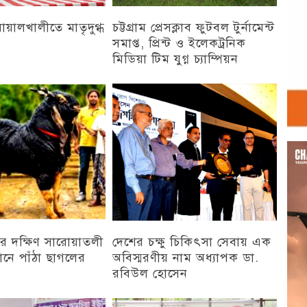
 বোয়ালখালীতে মাতৃদুগ্ধ
চট্টগ্রাম প্রেসক্লাব ফুটবল টুর্নামেন্ট
ন
সমাপ্ত, প্রিন্ট ও ইলেকট্রনিক
মিডিয়া টিম যুগ্ন চ্যাম্পিয়ন
চট্টগ্রাম
Vid
Play
র দক্ষিণ সারোয়াতলী
দেশের চক্ষু চিকিৎসা সেবায় এক
ানে পাঁঠা ছাগলের
অবিস্মরণীয় নাম অধ্যাপক ডা.
রবিউল হোসেন
চট্টগ্রাম