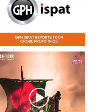
eo
er