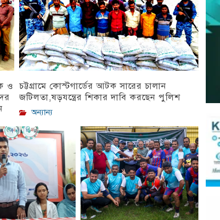
িক ও
চট্টগ্রামে কোস্টগার্ডের আটক সারের চালান
দের
জটিলতা,ষড়যন্ত্রের শিকার দাবি করছেন পুলিশ
ন
অন্যান্য