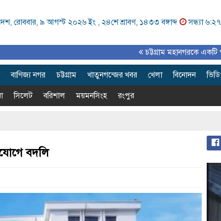
দেশ, রোববার, ৯ আগস্ট ২০২৬ ইং ,
২৪শে শ্রাবণ, ১৪৩৩ বঙ্গাব্দ
সন্ধ্যা ৬:২৭
চট্টগ্রাম মহানগরকে একটি পরিকল্পিত
বাণিজ্য নগর
চট্টগ্রাম
খাতুনগন্জের খবর
খেলা
বিনোদন
ভিড
া
সিলেট
বরিশাল
ময়মনসিংহ
রংপুর
 একযোগে বদলি