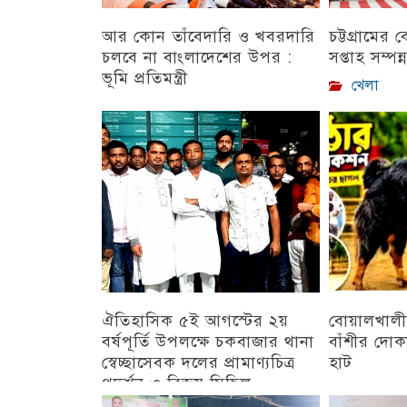
আর কোন তাঁবেদারি ও খবরদারি
চট্টগ্রামের
চলবে না বাংলাদেশের উপর :
সপ্তাহ সম্পন্
ভূমি প্রতিমন্ত্রী
খেলা
চট্টগ্রাম
ঐতিহাসিক ৫ই আগস্টের ২য়
বোয়ালখালী
বর্ষপূর্তি উপলক্ষে চকবাজার থানা
বাঁশীর দোক
স্বেচ্ছাসেবক দলের প্রামাণ্যচিত্র
হাট
প্রদর্শন ও বিজয় মিছিল
চট্টগ্রাম