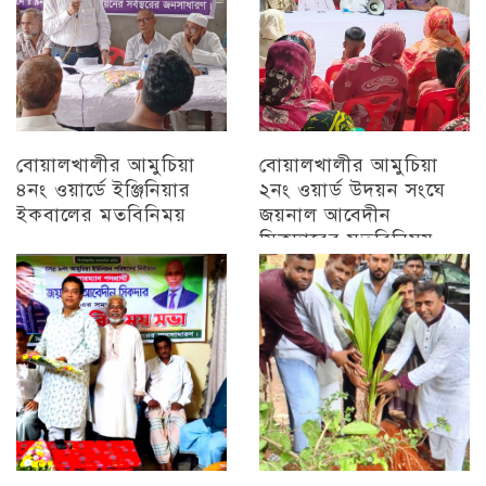
বোয়ালখালীর আমুচিয়া
বোয়ালখালীর আমুচিয়া
৪নং ওয়ার্ডে ইঞ্জিনিয়ার
২নং ওয়ার্ড উদয়ন সংঘে
ইকবালের মতবিনিময়
জয়নাল আবেদীন
সিকদারের মতবিনিময়
চট্টগ্রাম
অন্যান্য