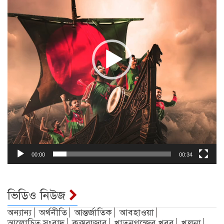
00:00
00:34
ভিডিও নিউজ
অন্যান্য
অর্থনীতি
আন্তর্জাতিক
আবহাওয়া
আলোচিত সংবাদ
কক্সবাজার
খাতুনগন্জের খবর
খুলনা