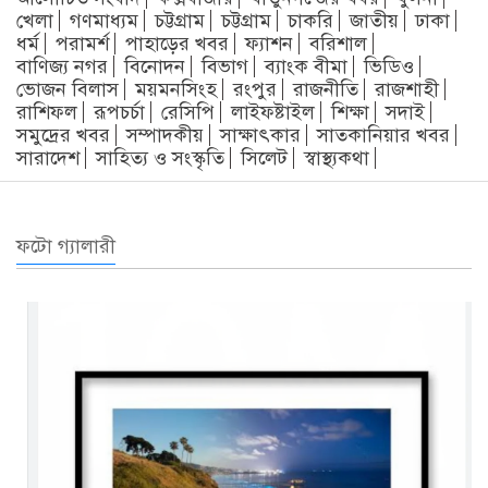
খেলা
গণমাধ্যম
চট্টগ্রাম
চট্টগ্রাম
চাকরি
জাতীয়
ঢাকা
ধর্ম
পরামর্শ
পাহাড়ের খবর
ফ্যাশন
বরিশাল
বাণিজ্য নগর
বিনোদন
বিভাগ
ব্যাংক বীমা
ভিডিও
ভোজন বিলাস
ময়মনসিংহ
রংপুর
রাজনীতি
রাজশাহী
রাশিফল
রূপচর্চা
রেসিপি
লাইফষ্টাইল
শিক্ষা
সদাই
সমুদ্রের খবর
সম্পাদকীয়
সাক্ষাৎকার
সাতকানিয়ার খবর
সারাদেশ
সাহিত্য ও সংস্কৃতি
সিলেট
স্বাস্থ্যকথা
ফটো গ্যালারী