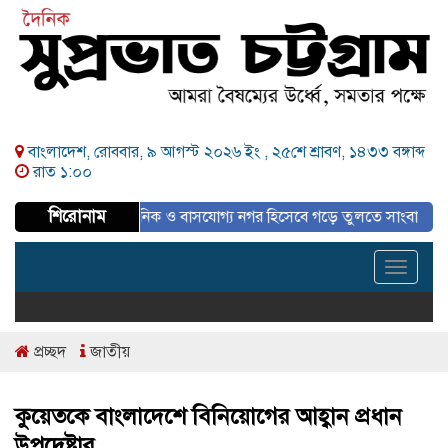
বাংলাদেশ, রোববার, ৯ আগস্ট ২০২৬ ইং ,
২৫শে শ্রাবণ, ১৪৩৩ বঙ্গাব্দ
রাত ১:০০
শিরোনাম
 পরিকল্পিত, আধুনিক ও বাসযোগ্য নগর হিসেবে গড়ে তুলতে সাংবাদিকদের ইতিবাচক
Toggle
navigat
প্রচ্ছদ
জাতীয়
কুয়েতকে বাংলাদেশে বিনিয়োগের আহ্বান প্রধান
উপদেষ্টার