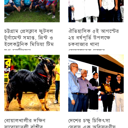
চট্টগ্রাম প্রেসক্লাব ফুটবল
ঐতিহাসিক ৫ই আগস্টের
টুর্নামেন্ট সমাপ্ত, প্রিন্ট ও
২য় বর্ষপূর্তি উপলক্ষে
ইলেকট্রনিক মিডিয়া টিম
চকবাজার থানা
যুগ্ন চ্যাম্পিয়ন
স্বেচ্ছাসেবক দলের
প্রামাণ্যচিত্র প্রদর্শন ও
চট্টগ্রাম
বিজয় মিছিল
চট্টগ্রাম
বোয়ালখালীর দক্ষিণ
দেশের চক্ষু চিকিৎসা
সারোয়াতলী বাঁশীর
সেবায় এক অবিস্মরণীয়