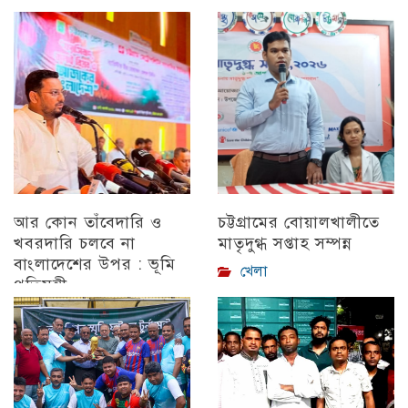
আর কোন তাঁবেদারি ও
চট্টগ্রামের বোয়ালখালীতে
খবরদারি চলবে না
মাতৃদুগ্ধ সপ্তাহ সম্পন্ন
বাংলাদেশের উপর : ভূমি
খেলা
প্রতিমন্ত্রী
চট্টগ্রাম