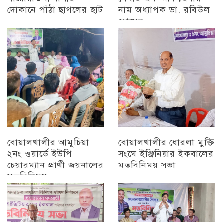
দোকানে পাঁঠা ছাগলের হাট
নাম অধ্যাপক ডা. রবিউল
হোসেন
চট্টগ্রাম
চট্টগ্রাম
বোয়ালখালীর আমুচিয়া
বোয়ালখালীর ধোরলা মুক্তি
২নং ওয়ার্ডে ইউপি
সংঘে ইঞ্জিনিয়ার ইকবালের
চেয়ারম্যান প্রার্থী জয়নালের
মতবিনিময় সভা
মতবিনিময়
চট্টগ্রাম
চট্টগ্রাম