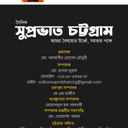
প্রকাশক
মো: আলমগীর হোসেন চৌধুরী
সম্পাদক
মো: হাসান মুরাদ
মোবাইল : ০১৮১৮-৫৩৬৯৭৪
মেইল :
editorsuprobhatctg@gmail.com
মফস্বল সম্পাদক
কে এম রাজীব
ব্যবস্থাপনা সম্পাদক
মোরশেদুল হক আকবরী
সম্পাদক মণ্ডলীর সভাপতি
মো: খোরশেদ আলম
চট্টগ্রাম অফিস :