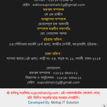
মেইল :
editorsuprobhatctg@gmail.com
মফস্বল সম্পাদক
কে এম রাজীব
ব্যবস্থাপনা সম্পাদক
মোরশেদুল হক আকবরী
সম্পাদক মণ্ডলীর সভাপতি
মো: খোরশেদ আলম
চট্টগ্রাম অফিস :
২৩ স্টেডিয়াম মার্কেট (৪র্থ তলা), কাজীর দেউরী, কতোয়ালি, চট্টগ্রাম।
ঢাকা অফিস :
শাপলা স্কয়ার (৬ষ্ট তলা), বাড়ী নং-২৩, সড়ক নং ১১, বনানী, ঢাকা-১২১৩
যোগাযোগ:
মফস্বল সম্পাদক : ০১৮১১-৩৯৪৮২১
বিজ্ঞাপন ও সার্কুলেশন : ০১৮১৯-৬৩৬৮১২
মেইল :
suprobhatctg@gmail.com
© স্বর্বস্বত্ব সংরক্ষিত suprobhatctg.com। এই ওয়েবসাইটের যোকোন লেখা,
ছবি, ভিডিও অনুমতি ছাড়া ব্যবহার বেআইনি।
Developed By:
Minhaj IT Solution