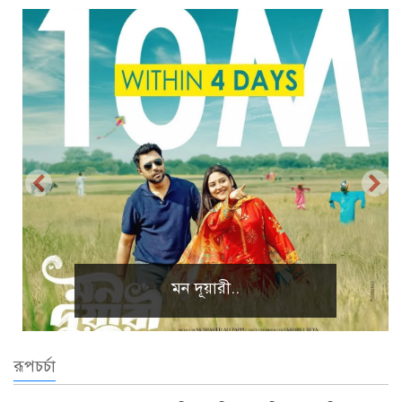
প্রাকৃতিক দৃশ্য
রূপচর্চা