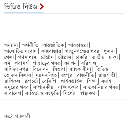
ভিডিও নিউজ
অন্যান্য
অর্থনীতি
আন্তর্জাতিক
আবহাওয়া
আলোচিত সংবাদ
কক্সবাজার
খাতুনগন্জের খবর
খুলনা
খেলা
গণমাধ্যম
চট্টগ্রাম
চট্টগ্রাম
চাকরি
জাতীয়
ঢাকা
ধর্ম
পরামর্শ
পাহাড়ের খবর
ফ্যাশন
বরিশাল
বাণিজ্য নগর
বিনোদন
বিভাগ
ব্যাংক বীমা
ভিডিও
ভোজন বিলাস
ময়মনসিংহ
রংপুর
রাজনীতি
রাজশাহী
রাশিফল
রূপচর্চা
রেসিপি
লাইফষ্টাইল
শিক্ষা
সদাই
সমুদ্রের খবর
সম্পাদকীয়
সাক্ষাৎকার
সাতকানিয়ার খবর
সারাদেশ
সাহিত্য ও সংস্কৃতি
সিলেট
স্বাস্থ্যকথা
ফটো গ্যালারী