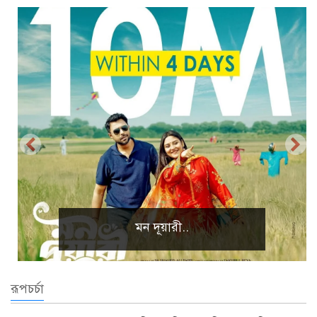
প্রাকৃতিক দৃশ্য
রূপচর্চা