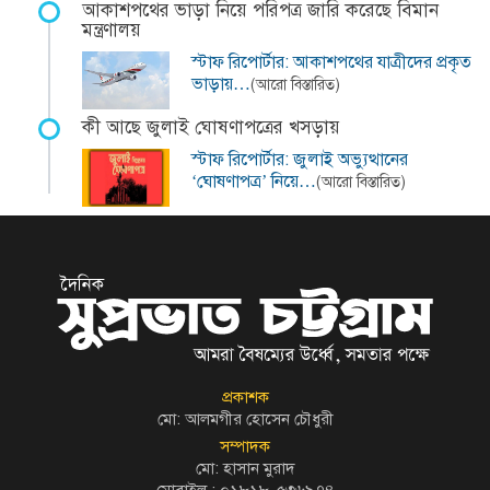
আকাশপথের ভাড়া নিয়ে পরিপত্র জারি করেছে বিমান
মন্ত্রণালয়
স্টাফ রিপোর্টার: আকাশপথের যাত্রীদের প্রকৃত
ভাড়ায়…
(আরো বিস্তারিত)
কী আছে জুলাই ঘোষণাপত্রের খসড়ায়
স্টাফ রিপোর্টার: জুলাই অভ্যুত্থানের
‘ঘোষণাপত্র’ নিয়ে…
(আরো বিস্তারিত)
প্রকাশক
মো: আলমগীর হোসেন চৌধুরী
সম্পাদক
মো: হাসান মুরাদ
মোবাইল : ০১৮১৮-৫৩৬৯৭৪