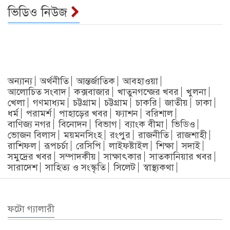
ভিডিও নিউজ
অন্যান্য
অর্থনীতি
আন্তর্জাতিক
আবহাওয়া
আলোচিত সংবাদ
কক্সবাজার
খাতুনগন্জের খবর
খুলনা
খেলা
গণমাধ্যম
চট্টগ্রাম
চট্টগ্রাম
চাকরি
জাতীয়
ঢাকা
ধর্ম
পরামর্শ
পাহাড়ের খবর
ফ্যাশন
বরিশাল
বাণিজ্য নগর
বিনোদন
বিভাগ
ব্যাংক বীমা
ভিডিও
ভোজন বিলাস
ময়মনসিংহ
রংপুর
রাজনীতি
রাজশাহী
রাশিফল
রূপচর্চা
রেসিপি
লাইফষ্টাইল
শিক্ষা
সদাই
সমুদ্রের খবর
সম্পাদকীয়
সাক্ষাৎকার
সাতকানিয়ার খবর
সারাদেশ
সাহিত্য ও সংস্কৃতি
সিলেট
স্বাস্থ্যকথা
ফটো গ্যালারী