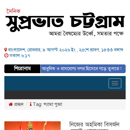
বাংলাদেশ, রোববার, ৯ আগস্ট ২০২৬ ইং ,
২৫শে শ্রাবণ, ১৪৩৩ বঙ্গাব্দ
সকাল ৬:১৭
শিরোনাম
ে একটি পরিকল্পিত, আধুনিক ও বাসযোগ্য নগর হিসেবে গড়ে তুলতে সাংবাদিকদের ই
Toggle
navigat
প্রচ্ছদ
Tag:
শ্যামা পুজা
নিজের অহমিকা বিসর্জন