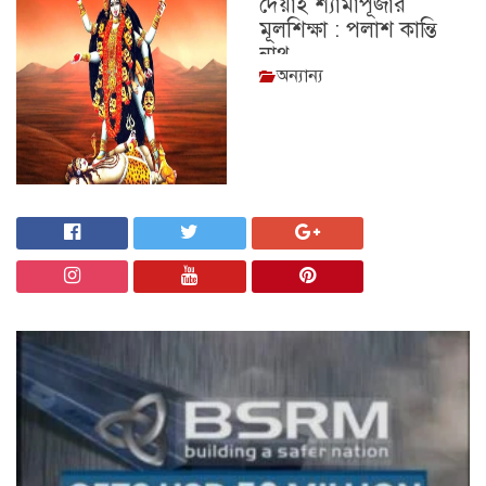
দেয়াই শ্যামাপূজার
মূলশিক্ষা : পলাশ কান্তি
নাথ
অন্যান্য