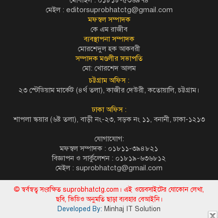
মেইল :
editorsuprobhatctg@gmail.com
মফস্বল সম্পাদক
কে এম রাজীব
ব্যবস্থাপনা সম্পাদক
মোরশেদুল হক আকবরী
সম্পাদক মণ্ডলীর সভাপতি
মো: খোরশেদ আলম
চট্টগ্রাম অফিস :
২৩ স্টেডিয়াম মার্কেট (৪র্থ তলা), কাজীর দেউরী, কতোয়ালি, চট্টগ্রাম।
ঢাকা অফিস :
শাপলা স্কয়ার (৬ষ্ট তলা), বাড়ী নং-২৩, সড়ক নং ১১, বনানী, ঢাকা-১২১৩
যোগাযোগ:
মফস্বল সম্পাদক : ০১৮১১-৩৯৪৮২১
বিজ্ঞাপন ও সার্কুলেশন : ০১৮১৯-৬৩৬৮১২
মেইল :
suprobhatctg@gmail.com
© স্বর্বস্বত্ব সংরক্ষিত suprobhatctg.com। এই ওয়েবসাইটের যোকোন লেখা,
ছবি, ভিডিও অনুমতি ছাড়া ব্যবহার বেআইনি।
Developed By:
Minhaj IT Solution