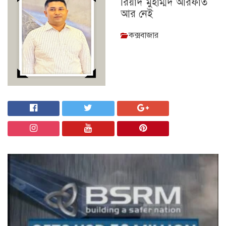
রিয়াদ মুহাম্মদ আরফাত
আর নেই
কক্সবাজার