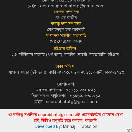
মেইল :
editorsuprobhatctg@gmail.com
মফস্বল সম্পাদক
কে এম রাজীব
ব্যবস্থাপনা সম্পাদক
মোরশেদুল হক আকবরী
সম্পাদক মণ্ডলীর সভাপতি
মো: খোরশেদ আলম
চট্টগ্রাম অফিস :
২৩ স্টেডিয়াম মার্কেট (৪র্থ তলা), কাজীর দেউরী, কতোয়ালি, চট্টগ্রাম।
ঢাকা অফিস :
শাপলা স্কয়ার (৬ষ্ট তলা), বাড়ী নং-২৩, সড়ক নং ১১, বনানী, ঢাকা-১২১৩
যোগাযোগ:
মফস্বল সম্পাদক : ০১৮১১-৩৯৪৮২১
বিজ্ঞাপন ও সার্কুলেশন : ০১৮১৯-৬৩৬৮১২
মেইল :
suprobhatctg@gmail.com
© স্বর্বস্বত্ব সংরক্ষিত suprobhatctg.com। এই ওয়েবসাইটের যোকোন লেখা,
ছবি, ভিডিও অনুমতি ছাড়া ব্যবহার বেআইনি।
Developed By:
Minhaj IT Solution