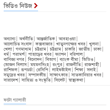
ভিডিও নিউজ
অন্যান্য
অর্থনীতি
আন্তর্জাতিক
আবহাওয়া
আলোচিত সংবাদ
কক্সবাজার
খাতুনগন্জের খবর
খুলনা
খেলা
গণমাধ্যম
চট্টগ্রাম
চট্টগ্রাম
চাকরি
জাতীয়
ঢাকা
ধর্ম
পরামর্শ
পাহাড়ের খবর
ফ্যাশন
বরিশাল
বাণিজ্য নগর
বিনোদন
বিভাগ
ব্যাংক বীমা
ভিডিও
ভোজন বিলাস
ময়মনসিংহ
রংপুর
রাজনীতি
রাজশাহী
রাশিফল
রূপচর্চা
রেসিপি
লাইফষ্টাইল
শিক্ষা
সদাই
সমুদ্রের খবর
সম্পাদকীয়
সাক্ষাৎকার
সাতকানিয়ার খবর
সারাদেশ
সাহিত্য ও সংস্কৃতি
সিলেট
স্বাস্থ্যকথা
ফটো গ্যালারী