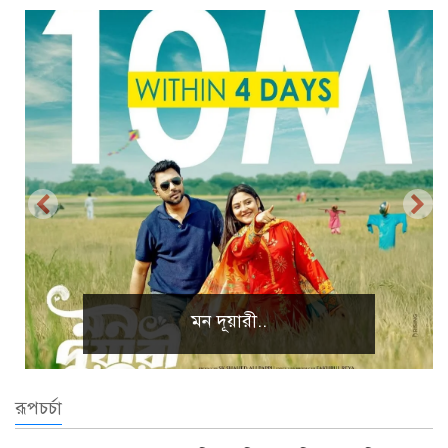
প্রাকৃতিক দৃশ্য
রূপচর্চা