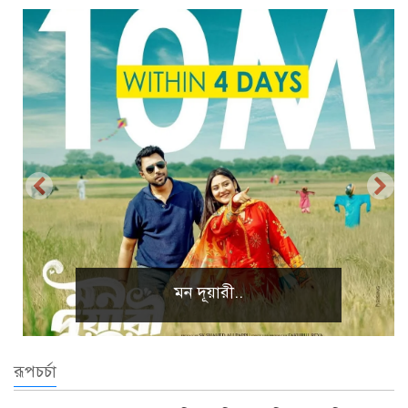
প্রাকৃতিক দৃশ্য
রূপচর্চা