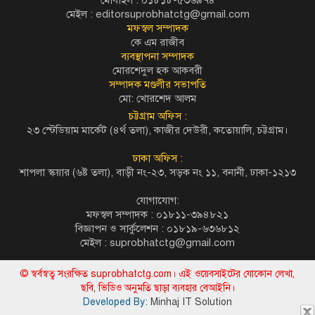
মেইল :
editorsuprobhatctg@gmail.com
মফস্বল সম্পাদক
কে এম রাজীব
ব্যবস্থাপনা সম্পাদক
মোরশেদুল হক আকবরী
সম্পাদক মণ্ডলীর সভাপতি
মো: খোরশেদ আলম
চট্টগ্রাম অফিস :
২৩ স্টেডিয়াম মার্কেট (৪র্থ তলা), কাজীর দেউরী, কতোয়ালি, চট্টগ্রাম।
ঢাকা অফিস :
শাপলা স্কয়ার (৬ষ্ট তলা), বাড়ী নং-২৩, সড়ক নং ১১, বনানী, ঢাকা-১২১৩
যোগাযোগ:
মফস্বল সম্পাদক : ০১৮১১-৩৯৪৮২১
বিজ্ঞাপন ও সার্কুলেশন : ০১৮১৯-৬৩৬৮১২
মেইল :
suprobhatctg@gmail.com
© স্বর্বস্বত্ব সংরক্ষিত suprobhatctg.com। এই ওয়েবসাইটের যোকোন লেখা,
ছবি, ভিডিও অনুমতি ছাড়া ব্যবহার বেআইনি।
Developed By:
Minhaj IT Solution