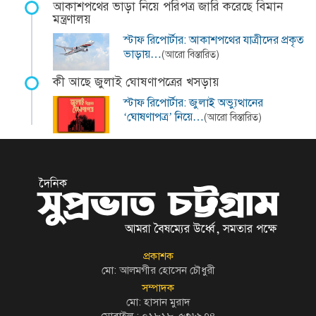
আকাশপথের ভাড়া নিয়ে পরিপত্র জারি করেছে বিমান
মন্ত্রণালয়
স্টাফ রিপোর্টার: আকাশপথের যাত্রীদের প্রকৃত
ভাড়ায়…
(আরো বিস্তারিত)
কী আছে জুলাই ঘোষণাপত্রের খসড়ায়
স্টাফ রিপোর্টার: জুলাই অভ্যুত্থানের
‘ঘোষণাপত্র’ নিয়ে…
(আরো বিস্তারিত)
প্রকাশক
মো: আলমগীর হোসেন চৌধুরী
সম্পাদক
মো: হাসান মুরাদ
মোবাইল : ০১৮১৮-৫৩৬৯৭৪