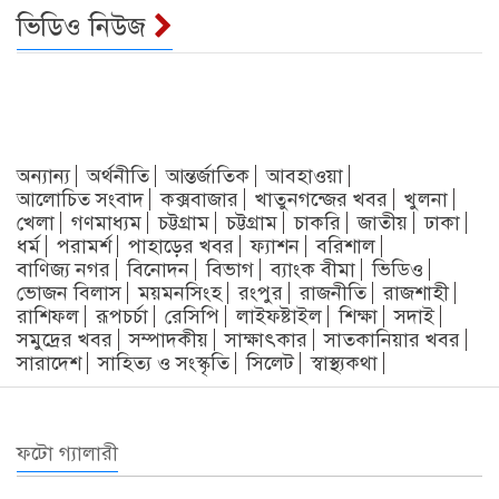
ভিডিও নিউজ
অন্যান্য
অর্থনীতি
আন্তর্জাতিক
আবহাওয়া
আলোচিত সংবাদ
কক্সবাজার
খাতুনগন্জের খবর
খুলনা
খেলা
গণমাধ্যম
চট্টগ্রাম
চট্টগ্রাম
চাকরি
জাতীয়
ঢাকা
ধর্ম
পরামর্শ
পাহাড়ের খবর
ফ্যাশন
বরিশাল
বাণিজ্য নগর
বিনোদন
বিভাগ
ব্যাংক বীমা
ভিডিও
ভোজন বিলাস
ময়মনসিংহ
রংপুর
রাজনীতি
রাজশাহী
রাশিফল
রূপচর্চা
রেসিপি
লাইফষ্টাইল
শিক্ষা
সদাই
সমুদ্রের খবর
সম্পাদকীয়
সাক্ষাৎকার
সাতকানিয়ার খবর
সারাদেশ
সাহিত্য ও সংস্কৃতি
সিলেট
স্বাস্থ্যকথা
ফটো গ্যালারী