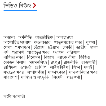
ভিডিও নিউজ
অন্যান্য
অর্থনীতি
আন্তর্জাতিক
আবহাওয়া
আলোচিত সংবাদ
কক্সবাজার
খাতুনগন্জের খবর
খুলনা
খেলা
গণমাধ্যম
চট্টগ্রাম
চট্টগ্রাম
চাকরি
জাতীয়
ঢাকা
ধর্ম
পরামর্শ
পাহাড়ের খবর
ফ্যাশন
বরিশাল
বাণিজ্য নগর
বিনোদন
বিভাগ
ব্যাংক বীমা
ভিডিও
ভোজন বিলাস
ময়মনসিংহ
রংপুর
রাজনীতি
রাজশাহী
রাশিফল
রূপচর্চা
রেসিপি
লাইফষ্টাইল
শিক্ষা
সদাই
সমুদ্রের খবর
সম্পাদকীয়
সাক্ষাৎকার
সাতকানিয়ার খবর
সারাদেশ
সাহিত্য ও সংস্কৃতি
সিলেট
স্বাস্থ্যকথা
ফটো গ্যালারী