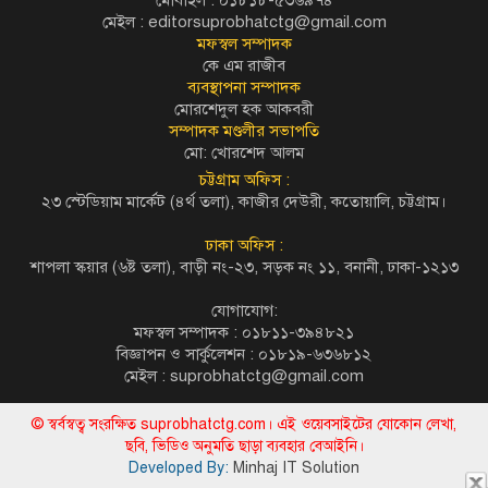
মেইল :
editorsuprobhatctg@gmail.com
মফস্বল সম্পাদক
কে এম রাজীব
ব্যবস্থাপনা সম্পাদক
মোরশেদুল হক আকবরী
সম্পাদক মণ্ডলীর সভাপতি
মো: খোরশেদ আলম
চট্টগ্রাম অফিস :
২৩ স্টেডিয়াম মার্কেট (৪র্থ তলা), কাজীর দেউরী, কতোয়ালি, চট্টগ্রাম।
ঢাকা অফিস :
শাপলা স্কয়ার (৬ষ্ট তলা), বাড়ী নং-২৩, সড়ক নং ১১, বনানী, ঢাকা-১২১৩
যোগাযোগ:
মফস্বল সম্পাদক : ০১৮১১-৩৯৪৮২১
বিজ্ঞাপন ও সার্কুলেশন : ০১৮১৯-৬৩৬৮১২
মেইল :
suprobhatctg@gmail.com
© স্বর্বস্বত্ব সংরক্ষিত suprobhatctg.com। এই ওয়েবসাইটের যোকোন লেখা,
ছবি, ভিডিও অনুমতি ছাড়া ব্যবহার বেআইনি।
Developed By:
Minhaj IT Solution