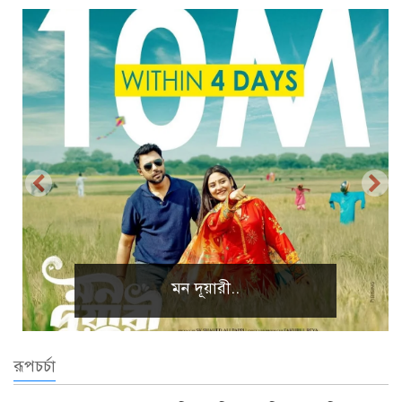
প্রাকৃতিক দৃশ্য
রূপচর্চা